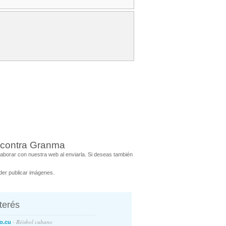
 contra Granma
borar con nuestra web al enviarla. Si deseas también
er publicar imágenes.
nterés
- Béisbol cubano
o.cu