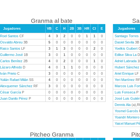
Granma al bate
Sa
Jugadores
VB
C
H
2B
3B
HR
CI
E
Jugadores
Roel Santos
CF
4
3
2
0
0
1
1
0
Santiago Torres
Osvaldo Abreu
3B
5
0
0
0
0
0
0
0
Dasiel Sevila
3B
Raico Santos
LF
3
1
3
0
0
0
2
0
Yoelkis Guibert
Guillermo José
1B
3
0
1
0
0
0
0
0
Edilse Silva La
D
Carlos Benítez
2B
4
0
2
0
0
0
1
0
Adriel Labrada
1
Lázaro Alfredo
D
4
0
1
1
0
0
0
0
Hubert Sánchez
Iván Prieto
C
3
0
0
0
0
0
0
0
Ariel Enrique
LF
Yulián Rafael Milán
SS
4
0
0
0
0
0
0
0
Yeri Martínez
R
Alexquemer Sánchez
RF
3
0
0
0
0
0
0
0
Marcos Luis Fo
César García
P
0
0
0
0
0
0
0
0
Luis Fonseca
P
Juan Danilo Pérez
P
0
0
0
0
0
0
0
0
José Luis Gutiér
Dennis Ala
(a),R
Yosmel Garcés
Yoandri Montero
Yaicel Manuel P
Pitcheo Granma
Pit