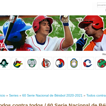
usuario
FOROS
PRONÓSTICOS
EN VIVO
CONTACTO
Ho
icio
»
Series
»
60 Serie Nacional de Béisbol 2020-2021
»
Todos contra
odos contra todos / 60 Serie Nacional de Bé