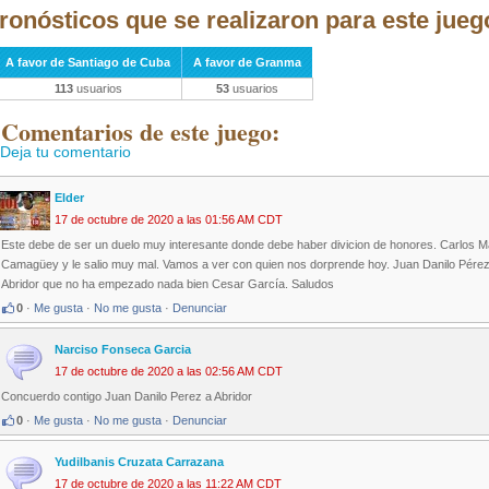
ronósticos que se realizaron para este jueg
A favor de Santiago de Cuba
A favor de Granma
113
usuarios
53
usuarios
 Comentarios de este juego:
Deja tu comentario
Elder
17 de octubre de 2020 a las 01:56 AM CDT
Este debe de ser un duelo muy interesante donde debe haber divicion de honores. Carlos Ma
Camagüey y le salio muy mal. Vamos a ver con quien nos dorprende hoy. Juan Danilo Pérez de
Abridor que no ha empezado nada bien Cesar García. Saludos
0
·
Me gusta
·
No me gusta
·
Denunciar
Narciso Fonseca Garcia
17 de octubre de 2020 a las 02:56 AM CDT
Concuerdo contigo Juan Danilo Perez a Abridor
0
·
Me gusta
·
No me gusta
·
Denunciar
Yudilbanis Cruzata Carrazana
17 de octubre de 2020 a las 11:22 AM CDT