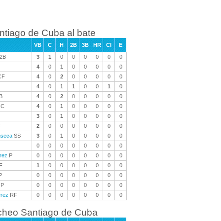
ntiago de Cuba al bate
VB
C
H
2B
3B
HR
CI
E
2B
3
1
0
0
0
0
0
0
4
0
1
0
0
0
0
0
CF
4
0
2
0
0
0
0
0
4
0
1
1
0
0
1
0
B
4
0
2
0
0
0
0
0
C
4
0
1
0
0
0
0
0
3
0
1
0
0
0
0
0
F
2
0
0
0
0
0
0
0
nseca
SS
3
0
1
0
0
0
0
0
0
0
0
0
0
0
0
0
rez
P
0
0
0
0
0
0
0
0
F
1
0
0
0
0
0
0
0
P
0
0
0
0
0
0
0
0
P
0
0
0
0
0
0
0
0
érez
RF
0
0
0
0
0
0
0
0
cheo Santiago de Cuba