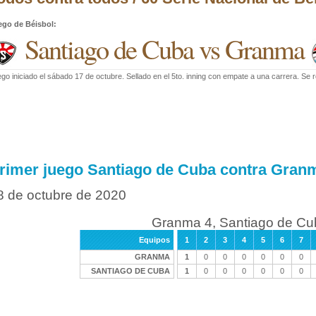
ego de Béisbol
:
Santiago de Cuba vs Granma
go iniciado el sábado 17 de octubre. Sellado en el 5to. inning con empate a una carrera. Se
rimer juego Santiago de Cuba contra Gran
8 de octubre de 2020
Granma 4, Santiago de Cu
Equipos
1
2
3
4
5
6
7
GRANMA
1
0
0
0
0
0
0
SANTIAGO DE CUBA
1
0
0
0
0
0
0