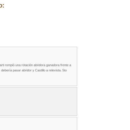
o:
rti rompió una rotación abridora ganadora frente a
bería pasar abridor y Castillo a relevista. 5to