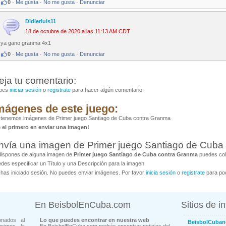
0
·
Me gusta
·
No me gusta
·
Denunciar
Didierluis11
18 de octubre de 2020 a las 11:13 AM CDT
ya gano granma 4x1
0
·
Me gusta
·
No me gusta
·
Denunciar
eja tu comentario:
bes
iniciar sesión
o
registrate
para hacer algún comentario.
mágenes de este juego:
 tenemos imágenes de Primer juego Santiago de Cuba contra Granma
é el primero en enviar una imagen!
nvía una imagen de Primer juego Santiago de Cuba
dispones de alguna imagen de
Primer juego Santiago de Cuba contra Granma
puedes cola
des especificar un Título y una Descripción para la imagen.
has iniciado sesión. No puedes enviar imágenes. Por favor
inicia sesión
o
registrate
para pod
En BeisbolEnCuba.com
Sitios de i
onados al
Lo que puedes encontrar en nuestra web
BeisbolCuban
usimos la
En BeisbolEnCuba.com podrás encontrar noticias del