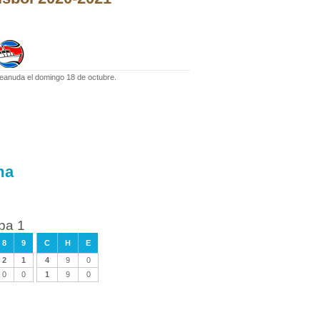
 reanuda el domingo 18 de octubre.
ma
ba 1
8
9
C
H
E
2
1
4
9
0
0
0
1
9
0