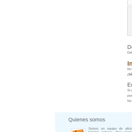
D
De
I
No
¡S
E
Si 
pue
No 
Quienes somos
Somos un equipo de afici
béisbol cubano. Nos prop