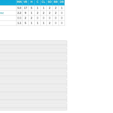
INN
VB
H
C
CL
SO
BB
DB
5.0
17
5
1
1
2
2
1
rez
2.2
9
1
2
2
2
2
0
0.0
2
2
0
0
0
0
0
1.1
5
1
1
1
2
0
0