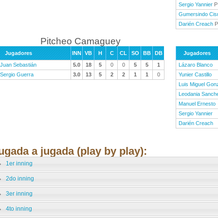
Sergio Yannier
P
Gumersindo Cis
Darién Creach
P
Pitcheo Camaguey
Jugadores
INN
VB
H
C
CL
SO
BB
DB
Jugadores
Juan Sebastián
5.0
18
5
0
0
5
5
1
Lázaro Blanco
Sergio Guerra
3.0
13
5
2
2
1
1
0
Yunier Castillo
Luis Miguel Gon
Leodania Sanch
Manuel Ernesto
Sergio Yannier
Darién Creach
ugada a jugada (play by play):
1er inning
2do inning
3er inning
4to inning