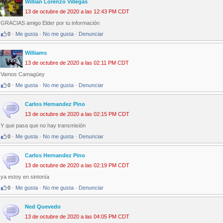
Willian Lorenzo Villegas
13 de octubre de 2020 a las 12:43 PM CDT
GRACIAS amigo Elder por tu información
0
·
Me gusta
·
No me gusta
·
Denunciar
Williams
13 de octubre de 2020 a las 02:11 PM CDT
Vamos Camagüey
0
·
Me gusta
·
No me gusta
·
Denunciar
Carlos Hernandez Pino
13 de octubre de 2020 a las 02:15 PM CDT
Y que pasa que no hay transmisión
0
·
Me gusta
·
No me gusta
·
Denunciar
Carlos Hernandez Pino
13 de octubre de 2020 a las 02:19 PM CDT
ya estoy en sintonía
0
·
Me gusta
·
No me gusta
·
Denunciar
Ned Quevedo
13 de octubre de 2020 a las 04:05 PM CDT