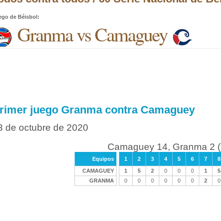
ego de Béisbol
:
Granma vs Camaguey
rimer juego Granma contra Camaguey
3 de octubre de 2020
Camaguey 14, Granma 2 
Equipos
1
2
3
4
5
6
7
8
CAMAGUEY
1
5
2
0
0
0
1
5
GRANMA
0
0
0
0
0
0
2
0