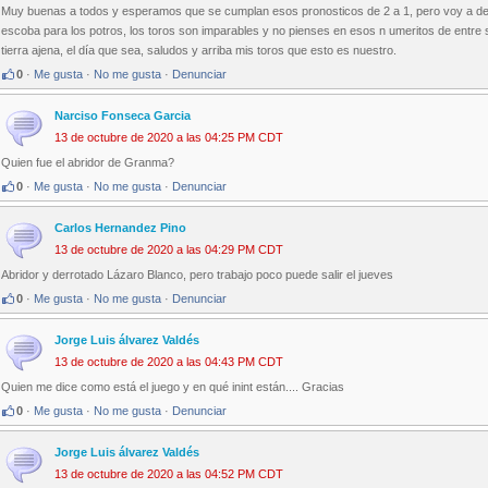
Muy buenas a todos y esperamos que se cumplan esos pronosticos de 2 a 1, pero voy a deci
escoba para los potros, los toros son imparables y no pienses en esos n umeritos de entr
tierra ajena, el día que sea, saludos y arriba mis toros que esto es nuestro.
0
·
Me gusta
·
No me gusta
·
Denunciar
Narciso Fonseca Garcia
13 de octubre de 2020 a las 04:25 PM CDT
Quien fue el abridor de Granma?
0
·
Me gusta
·
No me gusta
·
Denunciar
Carlos Hernandez Pino
13 de octubre de 2020 a las 04:29 PM CDT
Abridor y derrotado Lázaro Blanco, pero trabajo poco puede salir el jueves
0
·
Me gusta
·
No me gusta
·
Denunciar
Jorge Luis álvarez Valdés
13 de octubre de 2020 a las 04:43 PM CDT
Quien me dice como está el juego y en qué inint están.... Gracias
0
·
Me gusta
·
No me gusta
·
Denunciar
Jorge Luis álvarez Valdés
13 de octubre de 2020 a las 04:52 PM CDT