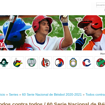
usuario
FOROS
PRONÓSTICOS
EN VIVO
CONTACTO
Hor
icio
»
Series
»
60 Serie Nacional de Béisbol 2020-2021
»
Todos contra
odos contra todos / 60 Serie Nacional de Bé