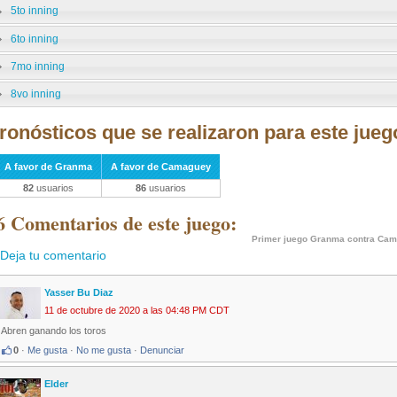
5to inning
6to inning
7mo inning
8vo inning
ronósticos que se realizaron para este jueg
A favor de Granma
A favor de Camaguey
82
usuarios
86
usuarios
6 Comentarios de este juego:
Primer juego Granma contra Ca
Deja tu comentario
Yasser Bu Diaz
11 de octubre de 2020 a las 04:48 PM CDT
Abren ganando los toros
0
·
Me gusta
·
No me gusta
·
Denunciar
Elder