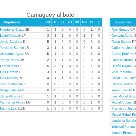
Camaguey al bate
Jugadores
VB
C
H
2B
3B
HR
CI
E
Jugadores
Humberto Bravo
2B
1
3
0
0
0
0
1
0
Roel Santos
CF
Loidel Chapelli
LF
3
3
2
0
0
2
3
0
Osvaldo Abreu
3
Jorge Cardosa
D
5
1
0
0
0
0
0
0
Raico Santos
R
Yordanis Samón
1B
3
1
1
0
0
0
3
0
Guillermo José
1
Alexander Ayala
SS
5
1
2
0
0
0
3
0
Carlos Benítez
2
Yandy Yanes
3B
2
1
1
0
0
0
2
0
Lázaro Alfredo
D
Leonel Moa
CF
5
0
1
0
0
0
1
0
Darién Miguel G
Luis Gómez
C
3
1
1
0
0
0
0
0
Ariel Pestano
C
Luis Antonio
RF
4
1
1
0
0
0
0
0
Darlin Luis Jimé
Juan Sebastián
P
0
0
0
0
0
0
0
0
Lázaro Blanco
P
Sergio Guerra
P
0
0
0
0
0
0
0
0
Yunier Castillo
P
Jorge Alvarez
C
1
1
0
0
0
0
0
0
Luis Miguel Gon
Yanmichel Flores
LF
0
1
0
0
0
0
1
0
Miguel Antonio
2
Marino Luis
(1),D
1
0
0
0
0
0
0
0
Francisco Jesú
Miguel Rafael Pi
Leodania Sanch
Yonisbel Pompa
Manuel Ernesto