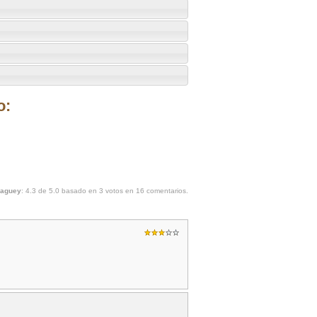
o:
maguey
:
4.3
de
5.0
basado en
3
votos en
16
comentarios.