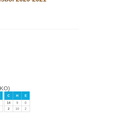
(KO)
C
H
E
14
9
0
2
10
2