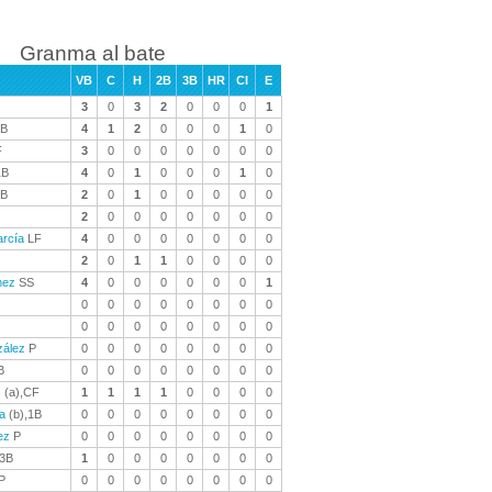
Granma al bate
VB
C
H
2B
3B
HR
CI
E
3
0
3
2
0
0
0
1
B
4
1
2
0
0
0
1
0
F
3
0
0
0
0
0
0
0
B
4
0
1
0
0
0
1
0
B
2
0
1
0
0
0
0
0
2
0
0
0
0
0
0
0
arcía
LF
4
0
0
0
0
0
0
0
2
0
1
1
0
0
0
0
nez
SS
4
0
0
0
0
0
0
1
0
0
0
0
0
0
0
0
0
0
0
0
0
0
0
0
zález
P
0
0
0
0
0
0
0
0
B
0
0
0
0
0
0
0
0
s
(a),CF
1
1
1
1
0
0
0
0
ta
(b),1B
0
0
0
0
0
0
0
0
ez
P
0
0
0
0
0
0
0
0
3B
1
0
0
0
0
0
0
0
P
0
0
0
0
0
0
0
0