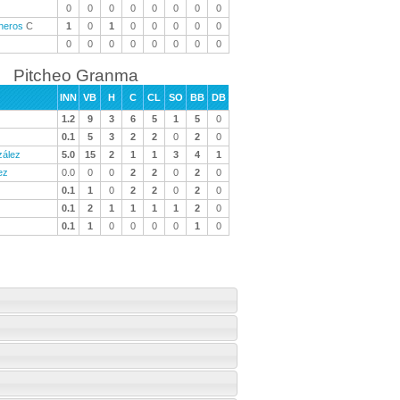
0
0
0
0
0
0
0
0
neros
C
1
0
1
0
0
0
0
0
0
0
0
0
0
0
0
0
Pitcheo Granma
INN
VB
H
C
CL
SO
BB
DB
1.2
9
3
6
5
1
5
0
0.1
5
3
2
2
0
2
0
zález
5.0
15
2
1
1
3
4
1
ez
0.0
0
0
2
2
0
2
0
0.1
1
0
2
2
0
2
0
0.1
2
1
1
1
1
2
0
0.1
1
0
0
0
0
1
0