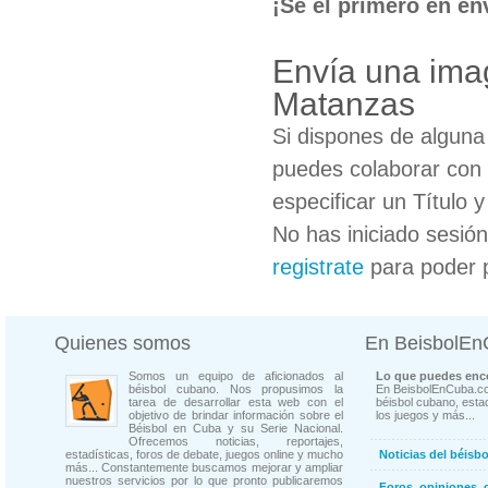
¡Sé el primero en en
Envía una ima
Matanzas
Si dispones de algun
puedes colaborar con 
especificar un Título 
No has iniciado sesió
registrate
para poder 
Quienes somos
En BeisbolE
Somos un equipo de aficionados al
Lo que puedes enco
béisbol cubano. Nos propusimos la
En BeisbolEnCuba.co
tarea de desarrollar esta web con el
béisbol cubano, estad
objetivo de brindar información sobre el
los juegos y más...
Béisbol en Cuba y su Serie Nacional.
Ofrecemos noticias, reportajes,
estadísticas, foros de debate, juegos online y mucho
Noticias del béisb
más... Constantemente buscamos mejorar y ampliar
nuestros servicios por lo que pronto publicaremos
Foros, opiniones, 