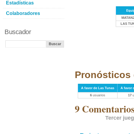
Estadísticas
Equi
Colaboradores
MATAN
LAS TU
Buscador
Pronósticos 
A favor de Las Tunas
A favor
6
usuarios
17
u
9 Comentarios 
Tercer jue