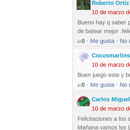
Roberto Ortiz
10 de marzo d
Bueno hay q saber p
de batear mejor .fel
0
·
Me gusta
·
No 
Cocosmarlins
10 de marzo d
Buen juego este y bu
0
·
Me gusta
·
No 
Carlos Miguel
10 de marzo d
Felicitaciones a los
Mañana vamos los Le