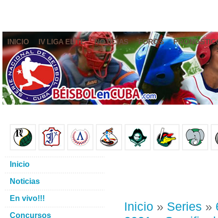
INICIO
IV LIGA ELITE
NOTICIAS
FOROS
PRONÓSTIC
Inicio
Noticias
En vivo!!!
Inicio
»
Series
»
Concursos