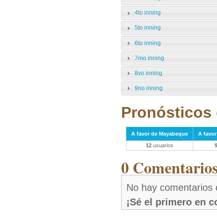
4to inning
5to inning
6to inning
7mo inning
8vo inning
9no inning
Pronósticos 
A favor de Mayabeque
A favor
12
usuarios
0 Comentarios 
No hay comentarios 
¡Sé el primero en 