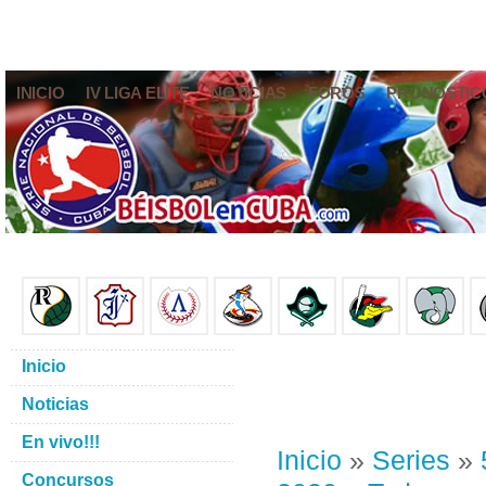
INICIO
IV LIGA ELITE
NOTICIAS
FOROS
PRONÓSTIC
Inicio
Noticias
En vivo!!!
Inicio
»
Series
»
Concursos