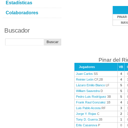
Estadísticas
Colaboradores
PINAR 
MAY
Buscador
Pinar del Ri
Jugadores
VB
Juan Carlos
SS
4
Reinier León
CF,2B
4
Lázaro Emilio Blanco
LF
5
William Saavedra
D
5
Pedro Luis Rodríguez
3B
5
Frank Raul Gonzalez
1B
4
Luis Pablo Acosta
RF
3
Jorge Y. Rojas
C
2
Tony D. Guerra
2B
1
Erlis Casanova
P
0