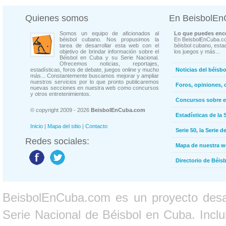
Quienes somos
En BeisbolE
Somos un equipo de aficionados al
Lo que puedes enco
béisbol cubano. Nos propusimos la
En BeisbolEnCuba.co
tarea de desarrollar esta web con el
béisbol cubano, estad
objetivo de brindar información sobre el
los juegos y más...
Béisbol en Cuba y su Serie Nacional.
Ofrecemos noticias, reportajes,
estadísticas, foros de debate, juegos online y mucho
Noticias del béisb
más... Constantemente buscamos mejorar y ampliar
nuestros servicios por lo que pronto publicaremos
Foros, opiniones, 
nuevas secciones en nuestra web como concursos
y otros entretenimientos.
Concursos sobre e
© copyright 2009 - 2026
BeisbolEnCuba.com
Estadísticas de la 
Inicio
|
Mapa del sitio
|
Contacto
Serie 50, la Serie d
Redes sociales:
Mapa de nuestra 
Directorio de Béi
BeisbolEnCuba.com es un proyecto desarr
Serie Nacional de Béisbol en Cuba. Inclui