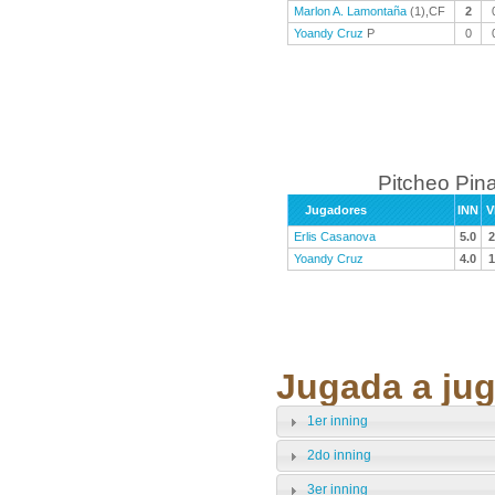
Marlon A. Lamontaña
(1),CF
2
Yoandy Cruz
P
0
Pitcheo Pina
Jugadores
INN
V
Erlis Casanova
5.0
2
Yoandy Cruz
4.0
1
Jugada a jug
1er inning
2do inning
3er inning