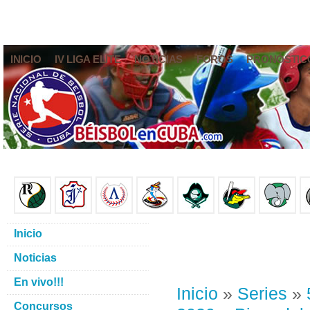
INICIO
IV LIGA ELITE
NOTICIAS
FOROS
PRONÓSTIC
Inicio
Noticias
En vivo!!!
Inicio
»
Series
»
Concursos