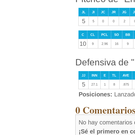
JL
JI
JC
JR
JG
J
5
5
0
0
2
C
CL
PCL
SO
BB
10
9
2.96
16
9
Defensiva de "
JJ
INN
E
TL
AVE
5
27.1
1
8
.875
Posiciones:
Lanzad
0 Comentarios
No hay comentarios 
¡Sé el primero en 