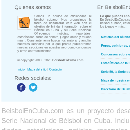
Quienes somos
En BeisbolE
Somos un equipo de aficionados al
Lo que puedes enco
béisbol cubano. Nos propusimos la
En BeisbolEnCuba.co
tarea de desarrollar esta web con el
béisbol cubano, estad
objetivo de brindar información sobre el
los juegos y más...
Béisbol en Cuba y su Serie Nacional.
Ofrecemos noticias, reportajes,
estadísticas, foros de debate, juegos online y mucho
Noticias del béisb
más... Constantemente buscamos mejorar y ampliar
nuestros servicios por lo que pronto publicaremos
Foros, opiniones, 
nuevas secciones en nuestra web como concursos
y otros entretenimientos.
Concursos sobre e
© copyright 2009 - 2026
BeisbolEnCuba.com
Estadísticas de la 
Inicio
|
Mapa del sitio
|
Contacto
Serie 50, la Serie d
Redes sociales:
Mapa de nuestra 
Directorio de Béi
BeisbolEnCuba.com es un proyecto desarr
Serie Nacional de Béisbol en Cuba. Inclui