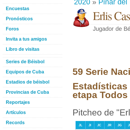
2020
»
Pinar del
Encuestas
Erlis Ca
Pronósticos
Jugador de Bé
Foros
Invita a tus amigos
Libro de visitas
Series de Béisbol
59 Serie Nac
Equipos de Cuba
Estadios de béisbol
Estadísticas
Provincias de Cuba
etapa Todos 
Reportajes
Pitcheo de "Er
Artículos
Records
JL
JI
JC
JR
JG
J