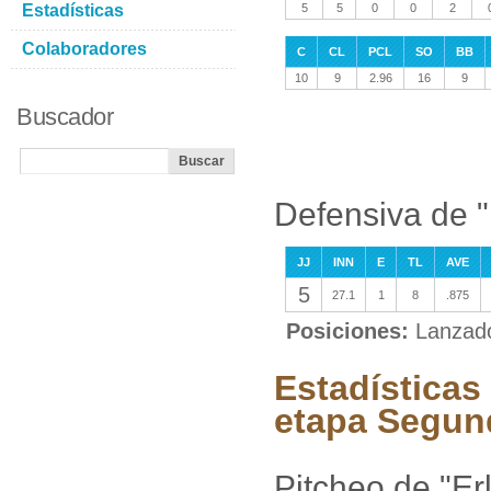
Estadísticas
5
5
0
0
2
Colaboradores
C
CL
PCL
SO
BB
10
9
2.96
16
9
Buscador
Defensiva de "
JJ
INN
E
TL
AVE
5
27.1
1
8
.875
Posiciones:
Lanzad
Estadísticas
etapa Segun
Pitcheo de "Er