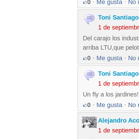
0
·
Me gusta
·
No 
Toni Santiago
1 de septiemb
Del carajo los indust
arriba LTU,que pelot
0
·
Me gusta
·
No 
Toni Santiago
1 de septiemb
Un fly a los jardines
0
·
Me gusta
·
No 
Alejandro Ac
1 de septiemb