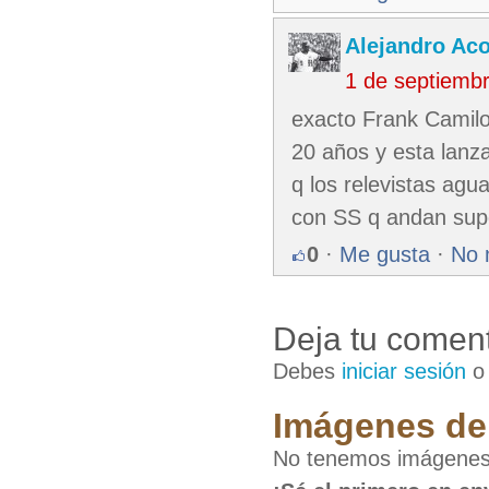
Alejandro Ac
1 de septiemb
exacto Frank Camilo
20 años y esta lanz
q los relevistas agu
con SS q andan supe
0
·
Me gusta
·
No 
Deja tu coment
Debes
iniciar sesión
Imágenes de 
No tenemos imágenes d