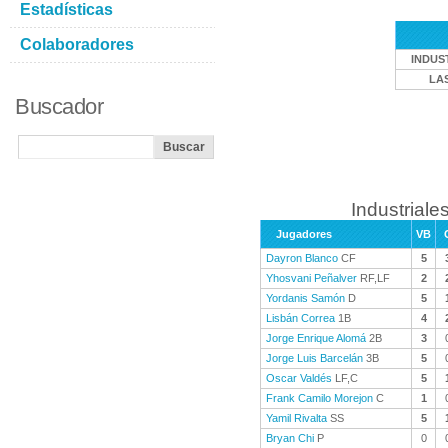
Estadísticas
Colaboradores
INDUS
LA
Buscador
Industriales
Jugadores
VB
Dayron Blanco
CF
5
Yhosvani Peñalver
RF,LF
2
Yordanis Samón
D
5
Lisbán Correa
1B
4
Jorge Enrique Alomá
2B
3
Jorge Luis Barcelán
3B
5
Oscar Valdés
LF,C
5
Frank Camilo Morejon
C
1
Yamil Rivalta
SS
5
Bryan Chi
P
0