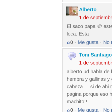
Alberto
1 de septiemb
El saco papa 🥔 este
loca. Esta
0
·
Me gusta
·
No 
Toni Santiago
1 de septiemb
alberto ud habla de
hembra y gallinas y 
cabeza.... si de ah
pagina porque eso 
machito!!
0
·
Me gusta
·
No 