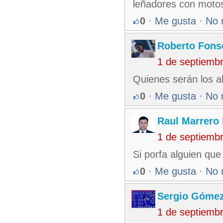
leñadores con motosi
0
·
Me gusta
·
No 
Roberto Fons
1 de septiemb
Quienes serán los a
0
·
Me gusta
·
No 
Raul Marrero 
1 de septiemb
Si porfa alguien qu
0
·
Me gusta
·
No 
Sergio Góme
1 de septiemb