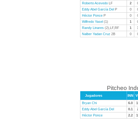
Roberto Acevedo
LF
2
Eddy Abel García Del
P
0
Héctor Ponce
P
0
Wilfredo Yasel
(1)
1
Randy Linares
(2),LF,RF
1
Nalber Yadan Cruz
2B
0
Pitcheo Ind
Jugadores
INN
V
Bryan Chi
6.0
1
Eddy Abel García Del
0.1
Héctor Ponce
2.2
1