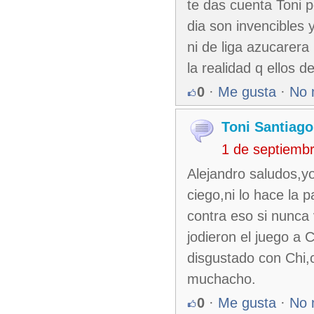
te das cuenta Toni 
dia son invencibles 
ni de liga azucarera
la realidad q ellos 
0
·
Me gusta
·
No 
Toni Santiago
1 de septiemb
Alejandro saludos,yo
ciego,ni lo hace la 
contra eso si nunca
jodieron el juego a 
disgustado con Chi,c
muchacho.
0
·
Me gusta
·
No 