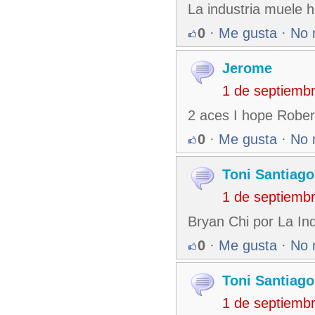
La industria muele h
0
·
Me gusta
·
No 
Jerome
1 de septiemb
2 aces I hope Rober
0
·
Me gusta
·
No 
Toni Santiago
1 de septiemb
Bryan Chi por La Ind
0
·
Me gusta
·
No 
Toni Santiago
1 de septiemb