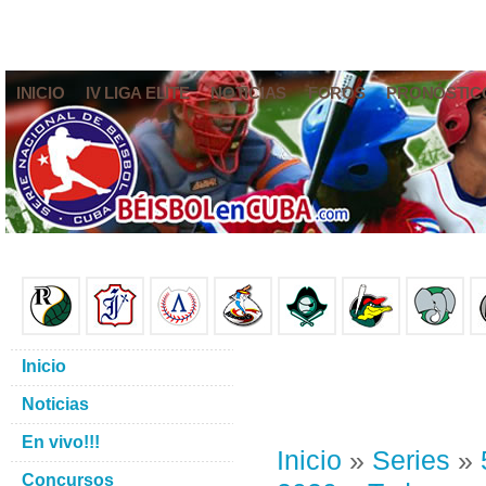
INICIO
IV LIGA ELITE
NOTICIAS
FOROS
PRONÓSTIC
Inicio
Noticias
En vivo!!!
Inicio
»
Series
»
Concursos