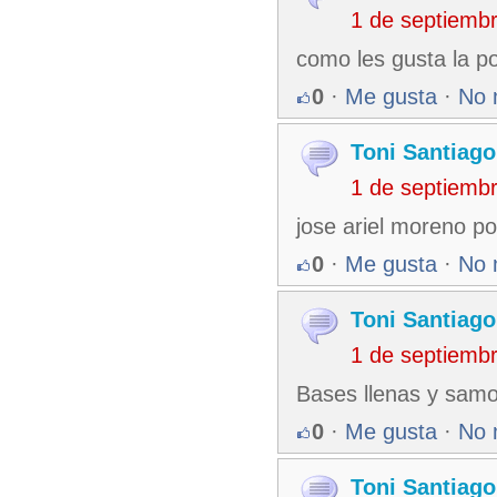
1 de septiemb
como les gusta la po
0
·
Me gusta
·
No 
Toni Santiago
1 de septiemb
jose ariel moreno p
0
·
Me gusta
·
No 
Toni Santiago
1 de septiemb
Bases llenas y samon
0
·
Me gusta
·
No 
Toni Santiago