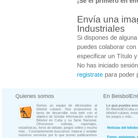
¡Sé el primero en en
Envía una ima
Industriales
Si dispones de algun
puedes colaborar con 
especificar un Título 
No has iniciado sesió
registrate
para poder 
Quienes somos
En BeisbolE
Somos un equipo de aficionados al
Lo que puedes enco
béisbol cubano. Nos propusimos la
En BeisbolEnCuba.co
tarea de desarrollar esta web con el
béisbol cubano, estad
objetivo de brindar información sobre el
los juegos y más...
Béisbol en Cuba y su Serie Nacional.
Ofrecemos noticias, reportajes,
estadísticas, foros de debate, juegos online y mucho
Noticias del béisb
más... Constantemente buscamos mejorar y ampliar
nuestros servicios por lo que pronto publicaremos
Foros, opiniones, 