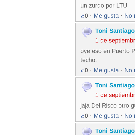
un zurdo por LTU
0
·
Me gusta
·
No 
Toni Santiago
1 de septiemb
oye eso en Puerto P
techo.
0
·
Me gusta
·
No 
Toni Santiago
1 de septiemb
jaja Del Risco otro g
0
·
Me gusta
·
No 
Toni Santiago