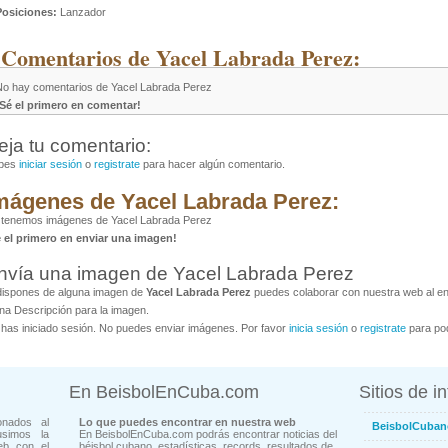
Posiciones:
Lanzador
 Comentarios de Yacel Labrada Perez:
No hay comentarios de Yacel Labrada Perez
¡Sé el primero en comentar!
eja tu comentario:
bes
iniciar sesión
o
registrate
para hacer algún comentario.
mágenes de Yacel Labrada Perez:
 tenemos imágenes de Yacel Labrada Perez
é el primero en enviar una imagen!
nvía una imagen de Yacel Labrada Perez
dispones de alguna imagen de
Yacel Labrada Perez
puedes colaborar con nuestra web al env
na Descripción para la imagen.
has iniciado sesión. No puedes enviar imágenes. Por favor
inicia sesión
o
registrate
para pod
En BeisbolEnCuba.com
Sitios de i
onados al
Lo que puedes encontrar en nuestra web
BeisbolCuban
usimos la
En BeisbolEnCuba.com podrás encontrar noticias del
eb con el
béisbol cubano, estadísticas, records, resultados de