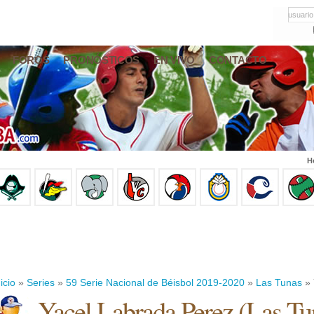
usuario
FOROS
PRONÓSTICOS
EN VIVO
CONTACTO
H
icio
»
Series
»
59 Serie Nacional de Béisbol 2019-2020
»
Las Tunas
» 
Yacel Labrada Perez
(
Las Tu