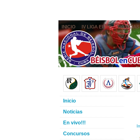
INICIO
IV LIGA ELITE
NOTICIAS
Inicio
Noticias
En vivo!!!
In
Concursos