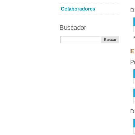
Colaboradores
D
Buscador
E
P
D