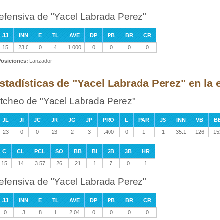
efensiva de "Yacel Labrada Perez"
JJ
INN
E
TL
AVE
DP
PB
BR
CR
15
23.0
0
4
1.000
0
0
0
0
Posiciones:
Lanzador
stadísticas de "Yacel Labrada Perez" en la
itcheo de "Yacel Labrada Perez"
JL
JI
JC
JR
JG
JP
PRO
L
PAR
JS
INN
VB
B
23
0
0
23
2
3
.400
0
1
1
35.1
126
15
C
CL
PCL
SO
BB
BI
2B
3B
HR
15
14
3.57
26
21
1
7
0
1
efensiva de "Yacel Labrada Perez"
JJ
INN
E
TL
AVE
DP
PB
BR
CR
0
3
8
1
2.04
0
0
0
0