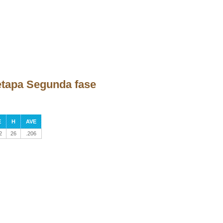
 etapa Segunda fase
E
H
AVE
2
26
.206