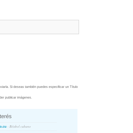
iarla. Si deseas también puedes especificar un Título
er publicar imágenes.
nterés
- Béisbol cubano
o.cu