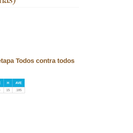
etapa Todos contra todos
E
H
AVE
3
15
.185