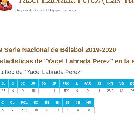
Jugador de Béisbol
del
Equipo Las Tunas
9 Serie Nacional de Béisbol 2019-2020
stadísticas de "Yacel Labrada Perez" en la 
itcheo de "Yacel Labrada Perez"
JL
JI
JC
JR
JG
JP
PRO
L
PAR
JS
INN
VB
B
15
0
0
15
1
1
.500
0
0
1
23.0
81
9
C
CL
PCL
SO
BB
BI
2B
3B
HR
8
7
2.74
15
9
0
4
0
0