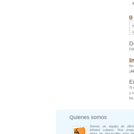
0
D
De
I
No
¡S
E
Si 
y u
No 
Quienes somos
Somos un equipo de afici
béisbol cubano. Nos prop
tarea de desarrollar esta w