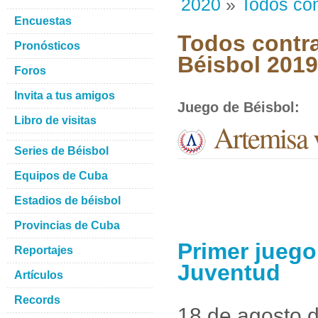
2020
»
Todos con
Encuestas
Todos contra
Pronósticos
Béisbol 201
Foros
Invita a tus amigos
Juego de Béisbol
:
Libro de visitas
Artemisa v
Series de Béisbol
Equipos de Cuba
Estadios de béisbol
Provincias de Cuba
Primer juego
Reportajes
Juventud
Artículos
Records
18 de agosto 