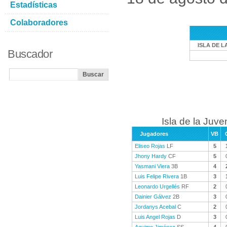
Estadísticas
Colaboradores
ISLA DE L
Buscador
Isla de la Juve
Jugadores
VB
Eliseo Rojas
LF
5
Jhony Hardy
CF
5
Yasmani Viera
3B
4
Luis Felipe Rivera
1B
3
Leonardo Urgellés
RF
2
Dainier Gálvez
2B
3
Jordanys Acebal
C
2
Luis Angel Rojas
D
3