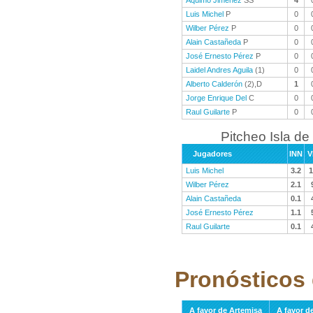
Aquimo Jiménez
SS
4
Luis Michel
P
0
Wilber Pérez
P
0
Alain Castañeda
P
0
José Ernesto Pérez
P
0
Laidel Andres Aguila
(1)
0
Alberto Calderón
(2),D
1
Jorge Enrique Del
C
0
Raul Guilarte
P
0
Pitcheo Isla de
Jugadores
INN
V
Luis Michel
3.2
1
Wilber Pérez
2.1
Alain Castañeda
0.1
José Ernesto Pérez
1.1
Raul Guilarte
0.1
Pronósticos 
A favor de Artemisa
A favor de