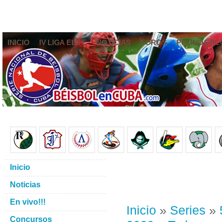
INICIO
IV LIGA ELITE
NOTICIAS
FOROS
PRONÓSTIC
Inicio
Noticias
En vivo!!!
Inicio
»
Series
»
Concursos