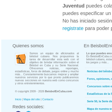
Juventud
puedes cola
puedes especificar un 
No has iniciado sesió
registrate
para poder 
Quienes somos
En BeisbolE
Somos un equipo de aficionados al
Lo que puedes enco
béisbol cubano. Nos propusimos la
En BeisbolEnCuba.co
tarea de desarrollar esta web con el
béisbol cubano, estad
objetivo de brindar información sobre el
los juegos y más...
Béisbol en Cuba y su Serie Nacional.
Ofrecemos noticias, reportajes,
estadísticas, foros de debate, juegos online y mucho
Noticias del béisb
más... Constantemente buscamos mejorar y ampliar
nuestros servicios por lo que pronto publicaremos
Foros, opiniones, 
nuevas secciones en nuestra web como concursos
y otros entretenimientos.
Concursos sobre e
© copyright 2009 - 2026
BeisbolEnCuba.com
Estadísticas de la 
Inicio
|
Mapa del sitio
|
Contacto
Serie 50, la Serie d
Redes sociales:
Mapa de nuestra 