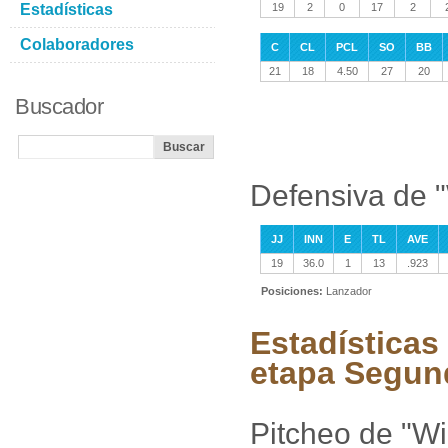
Estadísticas
19
2
0
17
2
Colaboradores
C
CL
PCL
SO
BB
21
18
4.50
27
20
Buscador
Defensiva de 
JJ
INN
E
TL
AVE
19
36.0
1
13
.923
Posiciones:
Lanzador
Estadísticas
etapa Segun
Pitcheo de "Wi