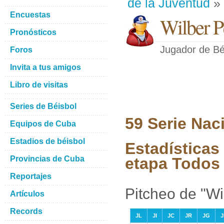
de la Juventud
» 
Encuestas
Wilber P
Pronósticos
Jugador de Bé
Foros
Invita a tus amigos
Libro de visitas
Series de Béisbol
59 Serie Nac
Equipos de Cuba
Estadios de béisbol
Estadísticas
Provincias de Cuba
etapa Todos 
Reportajes
Pitcheo de "Wi
Artículos
Records
JL
JI
JC
JR
JG
J