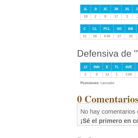
JL
JI
JC
JR
JG
J
19
2
0
17
2
C
CL
PCL
SO
BB
21
18
4.50
27
20
Defensiva de 
JJ
INN
E
TL
AVE
2
0
13
1
3.00
Posiciones:
Lanzador
0 Comentarios
No hay comentarios 
¡Sé el primero en 