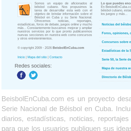
Somos un equipo de aficionados al
Lo que puedes enco
béisbol cubano. Nos propusimos la
En BeisbolEnCuba.co
tarea de desarrollar esta web con el
béisbol cubano, estad
objetivo de brindar información sobre el
los juegos y más...
Béisbol en Cuba y su Serie Nacional.
Ofrecemos noticias, reportajes,
estadísticas, foros de debate, juegos online y mucho
Noticias del béisb
más... Constantemente buscamos mejorar y ampliar
nuestros servicios por lo que pronto publicaremos
Foros, opiniones, 
nuevas secciones en nuestra web como concursos
y otros entretenimientos.
Concursos sobre e
© copyright 2009 - 2026
BeisbolEnCuba.com
Estadísticas de la 
Inicio
|
Mapa del sitio
|
Contacto
Serie 50, la Serie d
Redes sociales:
Mapa de nuestra 
Directorio de Béi
BeisbolEnCuba.com es un proyecto desarr
Serie Nacional de Béisbol en Cuba. Inclui
diarios, estadísticas, noticias, report
para que los usuarios publiquen sus ideas