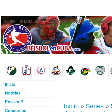
INICIO
IV LIGA ELITE
NOTICIAS
FOROS
PRONÓSTIC
Inicio
Noticias
En vivo!!!
Inicio
»
Series
»
Concursos