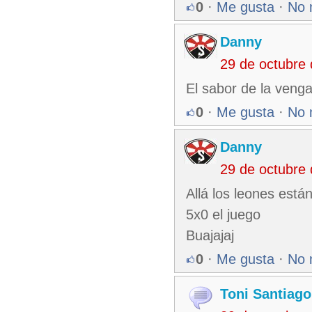
0
·
Me gusta
·
No 
Danny
29 de octubre
El sabor de la venga
0
·
Me gusta
·
No 
Danny
29 de octubre
Allá los leones está
5x0 el juego
Buajajaj
0
·
Me gusta
·
No 
Toni Santiago