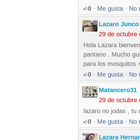
0
·
Me gusta
·
No 
Lazaro Junco
29 de octubre
Hola Lazara bienveni
pantano . Mucho gus
para los mosquitos 
0
·
Me gusta
·
No 
Matancero31
29 de octubre
lazaro no jodas , tu
0
·
Me gusta
·
No 
Lazara Herna