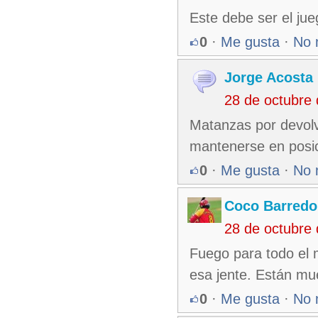
Este debe ser el ju
0
·
Me gusta
·
No 
Jorge Acosta
28 de octubre
Matanzas por devolve
mantenerse en posi
0
·
Me gusta
·
No 
Coco Barredo
28 de octubre
Fuego para todo el
esa jente. Están mu
0
·
Me gusta
·
No 