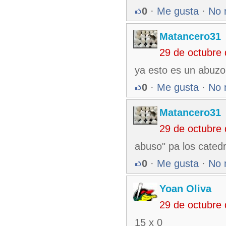
0
·
Me gusta
·
No 
Matancero31
29 de octubre
ya esto es un abuzo 
0
·
Me gusta
·
No 
Matancero31
29 de octubre
abuso" pa los catedr
0
·
Me gusta
·
No 
Yoan Oliva
29 de octubre
15 x 0