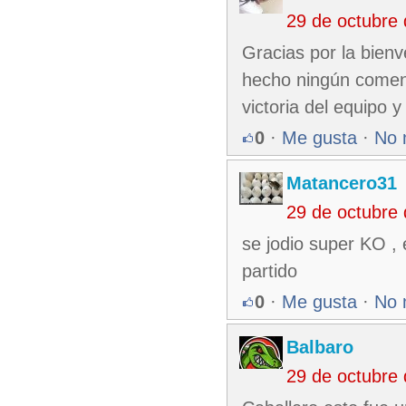
29 de octubre
Gracias por la bien
hecho ningún coment
victoria del equipo y
0
·
Me gusta
·
No 
Matancero31
29 de octubre
se jodio super KO , 
partido
0
·
Me gusta
·
No 
Balbaro
29 de octubre