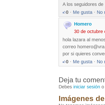
A los seguidores de
0
·
Me gusta
·
No 
Homero
30 de octubre
hola lazara al meno
correo homero@vra.
por si quieres conv
0
·
Me gusta
·
No 
Deja tu coment
Debes
iniciar sesión
Imágenes de 