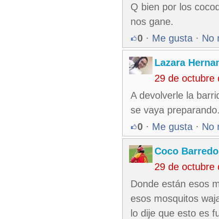
Q bien por los cocod
nos gane.
0
·
Me gusta
·
No 
Lazara Herna
29 de octubre
A devolverle la barr
se vaya preparando
0
·
Me gusta
·
No 
Coco Barredo
29 de octubre
Donde están esos mo
esos mosquitos waja
lo dije que esto es