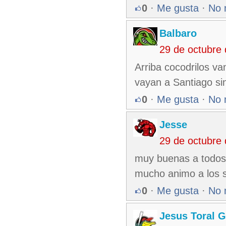
0
·
Me gusta
·
No 
Balbaro
29 de octubre
Arriba cocodrilos v
vayan a Santiago sin
0
·
Me gusta
·
No 
Jesse
29 de octubre
muy buenas a todos 
mucho animo a los 
0
·
Me gusta
·
No 
Jesus Toral G