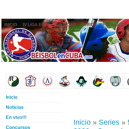
INICIO
IV LIGA ELITE
NOTICIAS
FOROS
PRONÓSTIC
Inicio
Noticias
En vivo!!!
Inicio
»
Series
»
Concursos