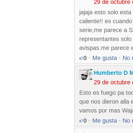
29 de octubre
jajaja esto solo est
caliente!! es cuando
serie,me parece a S
representantes solo 
avispas.me parece en
0
·
Me gusta
·
No 
Humberto D 
29 de octubre
Esto es fuego pa to
que nos dieron alla e
vamos por mas Waja
0
·
Me gusta
·
No 