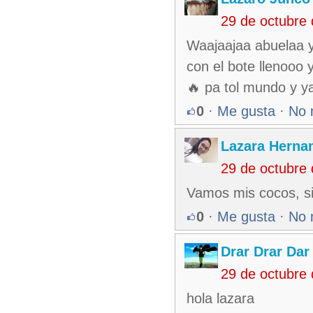
29 de octubre
Waajaajaa abuelaa y
con el bote llenooo 
🔥 pa tol mundo y y
0
·
Me gusta
·
No 
Lazara Herna
29 de octubre
Vamos mis cocos, s
0
·
Me gusta
·
No 
Drar Drar Dar
29 de octubre
hola lazara