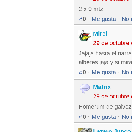
2 x 0 mtz
0
·
Me gusta
·
No 
Mirel
29 de octubre
Jajaja hasta el narr
alberes jaja y si m
0
·
Me gusta
·
No 
Matrix
29 de octubre
Homerum de galvez 
0
·
Me gusta
·
No 
Lazaro Junco