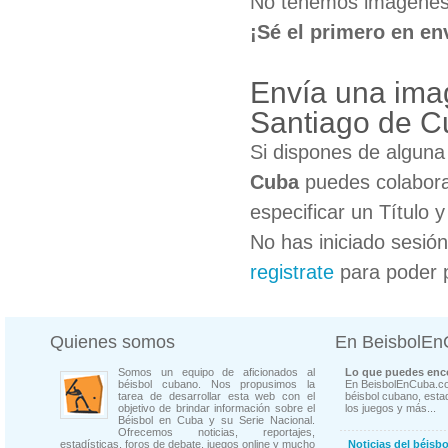
No tenemos imágenes 
¡Sé el primero en en
Envía una ima
Santiago de C
Si dispones de algun
Cuba
puedes colabora
especificar un Título 
No has iniciado sesió
registrate
para poder 
Quienes somos
En BeisbolE
Somos un equipo de aficionados al
Lo que puedes enco
béisbol cubano. Nos propusimos la
En BeisbolEnCuba.co
tarea de desarrollar esta web con el
béisbol cubano, estad
objetivo de brindar información sobre el
los juegos y más...
Béisbol en Cuba y su Serie Nacional.
Ofrecemos noticias, reportajes,
estadísticas, foros de debate, juegos online y mucho
Noticias del béisb