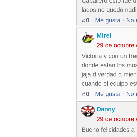
Caballero esto fue 
lados no quedó nadi
0
·
Me gusta
·
No 
Mirel
29 de octubre
Victoria y con un tr
donde estan los mos
jaja d verdad q mien
cuando el equipo est
0
·
Me gusta
·
No 
Danny
29 de octubre
Bueno felicidades a 