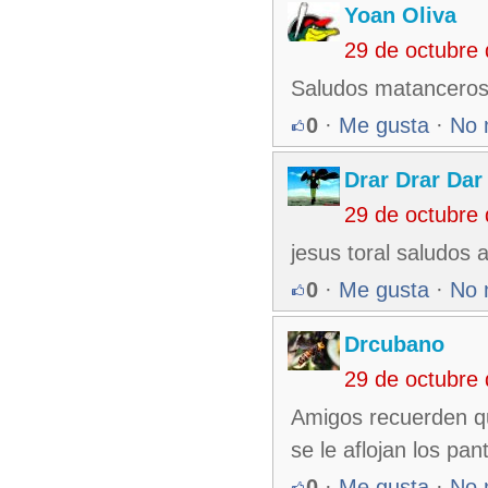
Yoan Oliva
29 de octubre
Saludos matancero
0
·
Me gusta
·
No 
Drar Drar Dar
29 de octubre
jesus toral saludos
0
·
Me gusta
·
No 
Drcubano
29 de octubre
Amigos recuerden qu
se le aflojan los pa
0
·
Me gusta
·
No 