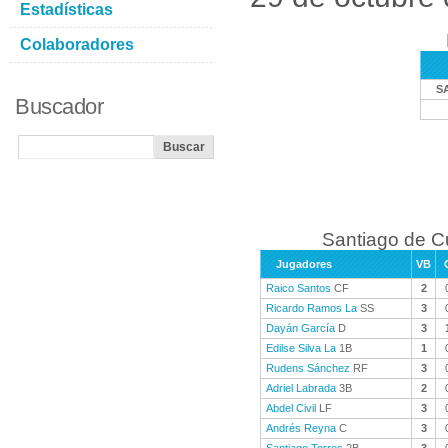
Estadísticas
Colaboradores
S
Buscador
Santiago de C
Jugadores
VB
Raico Santos
CF
2
Ricardo Ramos La
SS
3
Dayán García
D
3
Edilse Silva La
1B
1
Rudens Sánchez
RF
3
Adriel Labrada
3B
2
Abdel Civil
LF
3
Andrés Reyna
C
3