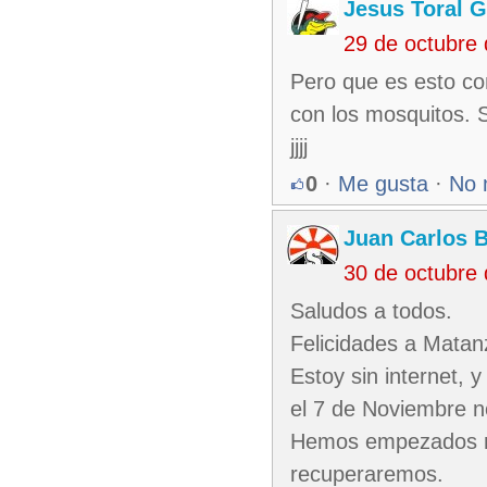
Jesus Toral G
29 de octubre
Pero que es esto co
con los mosquitos. 
jjjj
0
·
Me gusta
·
No 
Juan Carlos 
30 de octubre
Saludos a todos.
Felicidades a Matanz
Estoy sin internet,
el 7 de Noviembre n
Hemos empezados ma
recuperaremos.