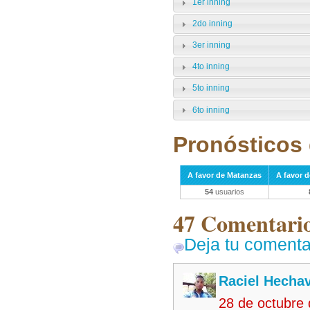
1er inning
2do inning
3er inning
4to inning
5to inning
6to inning
Pronósticos 
A favor de Matanzas
A favor 
54
usuarios
47 Comentarios
Deja tu comenta
Raciel Hechav
28 de octubre