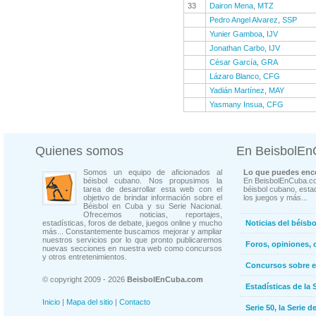
33
Dairon Mena
,
MTZ
Pedro Angel Alvarez
,
SSP
Yunier Gamboa
,
IJV
Jonathan Carbo
,
IJV
César García
,
GRA
Lázaro Blanco
,
CFG
Yadián Martínez
,
MAY
Yasmany Insua
,
CFG
Quienes somos
En BeisbolE
Somos un equipo de aficionados al
Lo que puedes enco
béisbol cubano. Nos propusimos la
En BeisbolEnCuba.co
tarea de desarrollar esta web con el
béisbol cubano, estad
objetivo de brindar información sobre el
los juegos y más...
Béisbol en Cuba y su Serie Nacional.
Ofrecemos noticias, reportajes,
estadísticas, foros de debate, juegos online y mucho
Noticias del béisb
más... Constantemente buscamos mejorar y ampliar
nuestros servicios por lo que pronto publicaremos
Foros, opiniones, 
nuevas secciones en nuestra web como concursos
y otros entretenimientos.
Concursos sobre e
© copyright 2009 - 2026
BeisbolEnCuba.com
Estadísticas de la 
Inicio
|
Mapa del sitio
|
Contacto
Serie 50, la Serie d