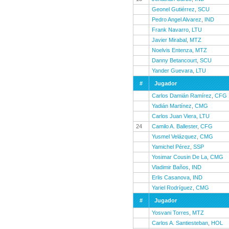
Geonel Gutiérrez
,
SCU
Pedro Angel Alvarez
,
IND
Frank Navarro
,
LTU
Javier Mirabal
,
MTZ
Noelvis Entenza
,
MTZ
Danny Betancourt
,
SCU
Yander Guevara
,
LTU
#
Jugador
Carlos Damián Ramírez
,
CFG
Yadián Martínez
,
CMG
Carlos Juan Viera
,
LTU
24
Camilo A. Ballester
,
CFG
Yusmel Velázquez
,
CMG
Yamichel Pérez
,
SSP
Yosimar Cousin De La
,
CMG
Vladimir Baños
,
IND
Erlis Casanova
,
IND
Yariel Rodríguez
,
CMG
#
Jugador
Yosvani Torres
,
MTZ
Carlos A. Santiesteban
,
HOL