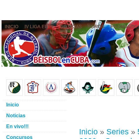
INICIO
IV LIGA ELITE
NOTICIAS
FOROS
PRONÓSTIC
Inicio
Noticias
En vivo!!!
Inicio
»
Series
»
Concursos