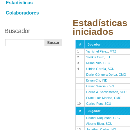
Estadísticas
Colaboradores
Estadísticas
iniciados
Buscador
#
Jugador
1
Yamichel Pérez
,
MTZ
2
Yoalkis Cruz
,
LTU
3
Misael Villa
,
CFG
4
Ulfrido García
,
SCU
Dariel Góngora De La
,
CMG
Bryan Chi
,
IND
César García
,
CFG
Carlos A. Santiesteban
,
SCU
Frank Luis Medina
,
CMG
10
Carlos Font
,
SCU
#
Jugador
Dachel Duquesne
,
CFG
Alberto Bicet
,
SCU
13
Jonathan Carbo
,
IND