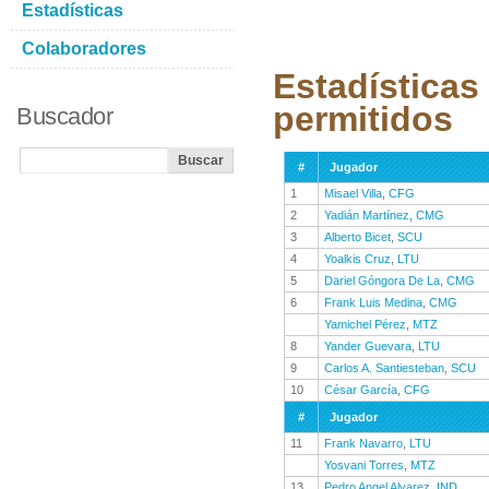
Estadísticas
Colaboradores
Estadísticas
permitidos
Buscador
#
Jugador
1
Misael Villa
,
CFG
2
Yadián Martínez
,
CMG
3
Alberto Bicet
,
SCU
4
Yoalkis Cruz
,
LTU
5
Dariel Góngora De La
,
CMG
6
Frank Luis Medina
,
CMG
Yamichel Pérez
,
MTZ
8
Yander Guevara
,
LTU
9
Carlos A. Santiesteban
,
SCU
10
César García
,
CFG
#
Jugador
11
Frank Navarro
,
LTU
Yosvani Torres
,
MTZ
13
Pedro Angel Alvarez
,
IND