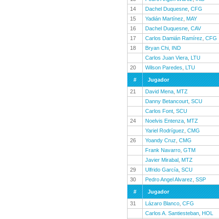
14
Dachel Duquesne
,
CFG
15
Yadián Martínez
,
MAY
16
Dachel Duquesne
,
CAV
17
Carlos Damián Ramírez
,
CFG
18
Bryan Chi
,
IND
Carlos Juan Viera
,
LTU
20
Wilson Paredes
,
LTU
#
Jugador
21
David Mena
,
MTZ
Danny Betancourt
,
SCU
Carlos Font
,
SCU
24
Noelvis Entenza
,
MTZ
Yariel Rodríguez
,
CMG
26
Yoandy Cruz
,
CMG
Frank Navarro
,
GTM
Javier Mirabal
,
MTZ
29
Ulfrido García
,
SCU
30
Pedro Angel Alvarez
,
SSP
#
Jugador
31
Lázaro Blanco
,
CFG
Carlos A. Santiesteban
,
HOL