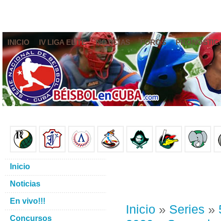
INICIO
IV LIGA ELITE
NOTICIAS
FOROS
PRONÓSTIC
Inicio
Noticias
En vivo!!!
Inicio
»
Series
»
Concursos