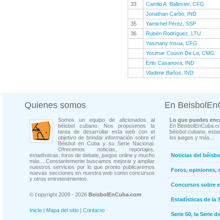
33
Camilo A. Ballester
,
CFG
Jonathan Carbo
,
IND
35
Yamichel Pérez
,
SSP
36
Rubén Rodríguez
,
LTU
Yasmany Insua
,
CFG
Yosimar Cousin De La
,
CMG
Erlis Casanova
,
IND
Vladimir Baños
,
IND
Quienes somos
En BeisbolE
Somos un equipo de aficionados al
Lo que puedes enco
béisbol cubano. Nos propusimos la
En BeisbolEnCuba.co
tarea de desarrollar esta web con el
béisbol cubano, estad
objetivo de brindar información sobre el
los juegos y más...
Béisbol en Cuba y su Serie Nacional.
Ofrecemos noticias, reportajes,
estadísticas, foros de debate, juegos online y mucho
Noticias del béisb
más... Constantemente buscamos mejorar y ampliar
nuestros servicios por lo que pronto publicaremos
Foros, opiniones, 
nuevas secciones en nuestra web como concursos
y otros entretenimientos.
Concursos sobre e
© copyright 2009 - 2026
BeisbolEnCuba.com
Estadísticas de la 
Inicio
|
Mapa del sitio
|
Contacto
Serie 50, la Serie d