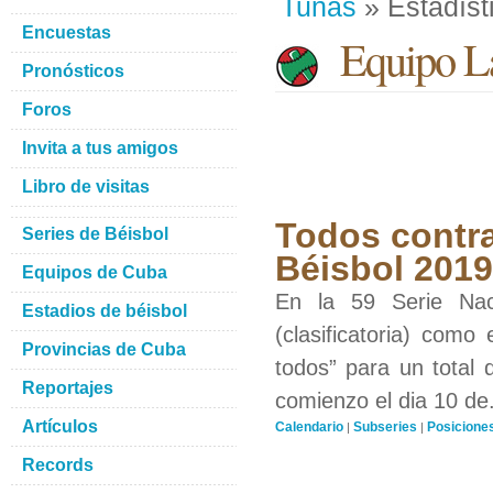
Tunas
» Estadíst
Encuestas
Equipo La
Pronósticos
Foros
Invita a tus amigos
Libro de visitas
Todos contra
Series de Béisbol
Béisbol 201
Equipos de Cuba
En la 59 Serie Nac
Estadios de béisbol
(clasificatoria) como
Provincias de Cuba
todos” para un total 
Reportajes
comienzo el dia 10 de.
Artículos
Calendario
Subseries
Posicione
|
|
Records