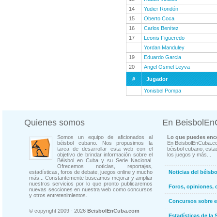
14
Yudier Rondón
15
Oberto Coca
16
Carlos Benítez
17
Leonis Figueredo
Yordan Manduley
19
Eduardo Garcia
20
Angel Osmel Leyva
#
Jugador
Yonisbel Pompa
Quienes somos
En BeisbolE
Somos un equipo de aficionados al
Lo que puedes enco
béisbol cubano. Nos propusimos la
En BeisbolEnCuba.co
tarea de desarrollar esta web con el
béisbol cubano, estad
objetivo de brindar información sobre el
los juegos y más...
Béisbol en Cuba y su Serie Nacional.
Ofrecemos noticias, reportajes,
estadísticas, foros de debate, juegos online y mucho
Noticias del béisb
más... Constantemente buscamos mejorar y ampliar
nuestros servicios por lo que pronto publicaremos
Foros, opiniones, 
nuevas secciones en nuestra web como concursos
y otros entretenimientos.
Concursos sobre e
© copyright 2009 - 2026
BeisbolEnCuba.com
Estadísticas de la 