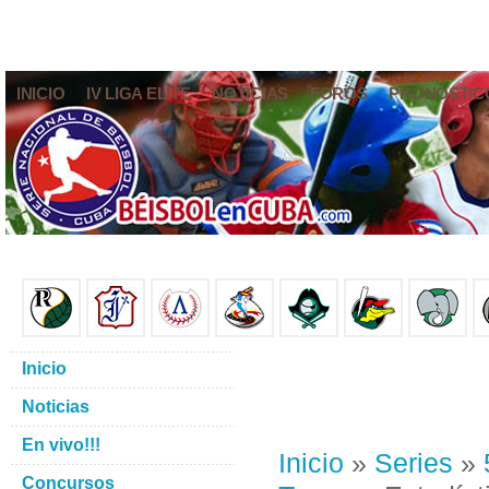
INICIO
IV LIGA ELITE
NOTICIAS
FOROS
PRONÓSTIC
Inicio
Noticias
En vivo!!!
Inicio
»
Series
»
Concursos