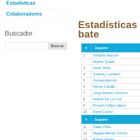
Estadísticas
Colaboradores
Estadísticas
bate
Buscador
#
Jugador
1
Yordanis Alarcón
Andrés Quiala
3
Denis Peña
4
Yuniesky Larduert
5
Yosvani Alarcón
6
Héctor Castillo
7
Jorge Antonio Johnson
8
Andrés De La Cruz
9
Ernesto Felipe Lalana
10
Danel Castro
#
Jugador
11
Dailier Peña
12
Magdiel Alfredo Gómez
13
Rafael Viñales