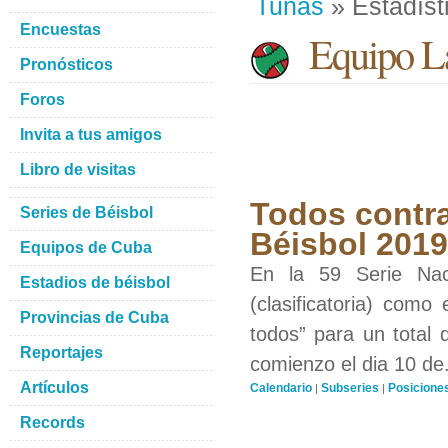
Tunas
» Estadíst
Encuestas
Equipo La
Pronósticos
Foros
Invita a tus amigos
Libro de visitas
Todos contra
Series de Béisbol
Béisbol 201
Equipos de Cuba
En la 59 Serie Nac
Estadios de béisbol
(clasificatoria) como
Provincias de Cuba
todos” para un total 
Reportajes
comienzo el dia 10 de.
Artículos
Calendario
Subseries
Posicione
|
|
Records