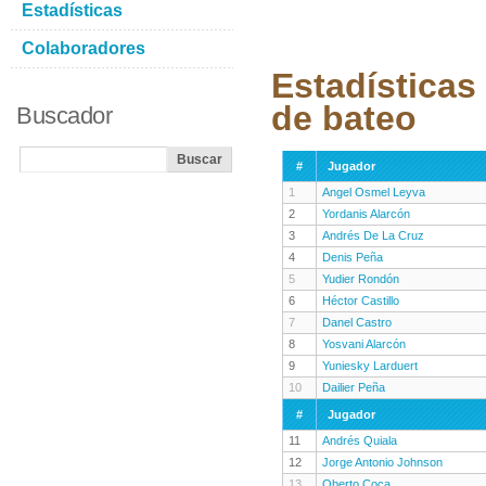
Estadísticas
Colaboradores
Estadísticas
de bateo
Buscador
#
Jugador
1
Angel Osmel Leyva
2
Yordanis Alarcón
3
Andrés De La Cruz
4
Denis Peña
5
Yudier Rondón
6
Héctor Castillo
7
Danel Castro
8
Yosvani Alarcón
9
Yuniesky Larduert
10
Dailier Peña
#
Jugador
11
Andrés Quiala
12
Jorge Antonio Johnson
13
Oberto Coca