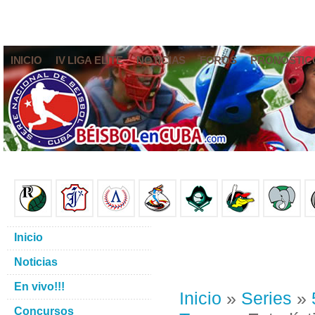
INICIO
IV LIGA ELITE
NOTICIAS
FOROS
PRONÓSTIC
Inicio
Noticias
En vivo!!!
Inicio
»
Series
»
Concursos