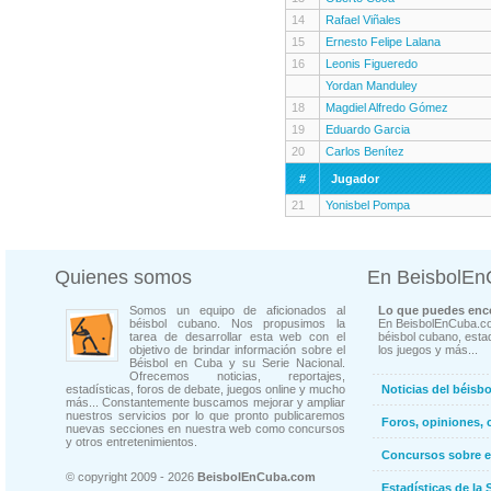
14
Rafael Viñales
15
Ernesto Felipe Lalana
16
Leonis Figueredo
Yordan Manduley
18
Magdiel Alfredo Gómez
19
Eduardo Garcia
20
Carlos Benítez
#
Jugador
21
Yonisbel Pompa
Quienes somos
En BeisbolE
Somos un equipo de aficionados al
Lo que puedes enco
béisbol cubano. Nos propusimos la
En BeisbolEnCuba.co
tarea de desarrollar esta web con el
béisbol cubano, estad
objetivo de brindar información sobre el
los juegos y más...
Béisbol en Cuba y su Serie Nacional.
Ofrecemos noticias, reportajes,
estadísticas, foros de debate, juegos online y mucho
Noticias del béisb
más... Constantemente buscamos mejorar y ampliar
nuestros servicios por lo que pronto publicaremos
Foros, opiniones, 
nuevas secciones en nuestra web como concursos
y otros entretenimientos.
Concursos sobre e
© copyright 2009 - 2026
BeisbolEnCuba.com
Estadísticas de la 