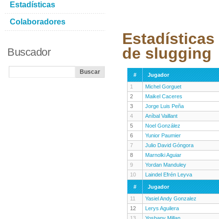
Estadísticas
Colaboradores
Estadísticas
de slugging
Buscador
#
Jugador
1
Michel Gorguet
2
Maikel Caceres
3
Jorge Luis Peña
4
Aníbal Vaillant
5
Noel González
6
Yunior Paumier
7
Julio David Góngora
8
Marnolki Aguiar
9
Yordan Manduley
10
Laindel Efrén Leyva
#
Jugador
11
Yasiel Andy Gonzalez
12
Lerys Aguilera
13
Yosbany Millan