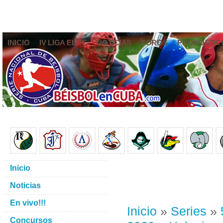
INICIO
IV LIGA ELITE
NOTICIAS
FOROS
PRONÓSTIC
Inicio
Noticias
En vivo!!!
Inicio
»
Series
»
Concursos