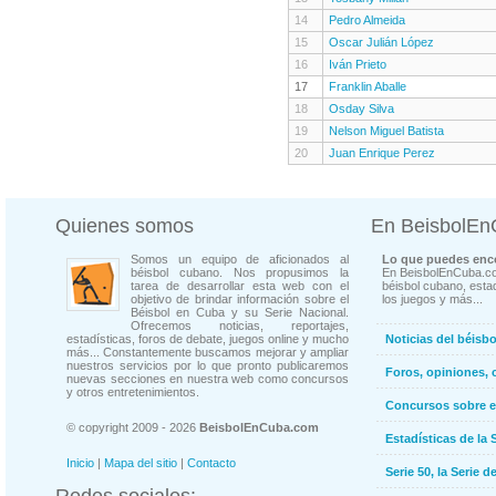
14
Pedro Almeida
15
Oscar Julián López
16
Iván Prieto
17
Franklin Aballe
18
Osday Silva
19
Nelson Miguel Batista
20
Juan Enrique Perez
Quienes somos
En BeisbolE
Somos un equipo de aficionados al
Lo que puedes enco
béisbol cubano. Nos propusimos la
En BeisbolEnCuba.co
tarea de desarrollar esta web con el
béisbol cubano, estad
objetivo de brindar información sobre el
los juegos y más...
Béisbol en Cuba y su Serie Nacional.
Ofrecemos noticias, reportajes,
estadísticas, foros de debate, juegos online y mucho
Noticias del béisb
más... Constantemente buscamos mejorar y ampliar
nuestros servicios por lo que pronto publicaremos
Foros, opiniones, 
nuevas secciones en nuestra web como concursos
y otros entretenimientos.
Concursos sobre e
© copyright 2009 - 2026
BeisbolEnCuba.com
Estadísticas de la 
Inicio
|
Mapa del sitio
|
Contacto
Serie 50, la Serie d