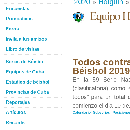
2020
»
Holguin
»
Encuestas
Equipo H
Pronósticos
Foros
Invita a tus amigos
Libro de visitas
Todos contra
Series de Béisbol
Béisbol 201
Equipos de Cuba
En la 59 Serie Nac
Estadios de béisbol
(clasificatoria) como
Provincias de Cuba
todos” para un total 
Reportajes
comienzo el dia 10 de.
Artículos
Calendario
Subseries
Posicione
|
|
Records