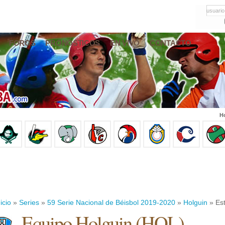
usuario
FOROS
PRONÓSTICOS
EN VIVO
CONTACTO
Ho
icio
»
Series
»
59 Serie Nacional de Béisbol 2019-2020
»
Holguin
» Est
Equipo Holguin (HOL)