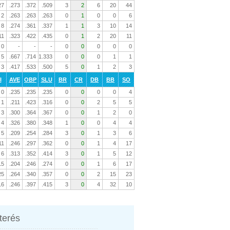
27
.273
.372
.509
3
2
6
20
44
2
.263
.263
.263
0
1
0
0
6
8
.274
.361
.337
1
1
3
10
14
11
.323
.422
.435
0
1
2
20
11
0
-
-
-
0
0
0
0
0
5
.667
.714
1.333
0
0
0
1
1
3
.417
.533
.500
5
0
1
2
3
I
AVE
OBP
SLU
BR
CR
DB
BB
SO
0
.235
.235
.235
0
0
0
0
4
1
.211
.423
.316
0
0
2
5
5
3
.300
.364
.367
0
0
1
2
0
4
.326
.380
.348
1
0
0
4
4
5
.209
.254
.284
3
0
1
3
6
11
.246
.297
.362
0
0
1
4
17
6
.313
.352
.414
3
0
1
5
12
15
.204
.246
.274
0
0
1
6
17
25
.264
.340
.357
0
0
2
15
23
16
.246
.397
.415
3
0
4
32
10
nterés