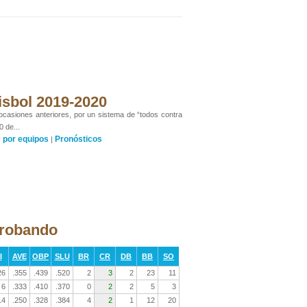
isbol 2019-2020
 ocasiones anteriores, por un sistema de “todos contra
0 de...
por equipos
Pronósticos
y
|
 robando
I
AVE
OBP
SLU
BR
CR
DB
BB
SO
26
.355
.439
.520
2
3
2
23
11
6
.333
.410
.370
0
2
2
5
3
14
.250
.328
.384
4
2
1
12
20