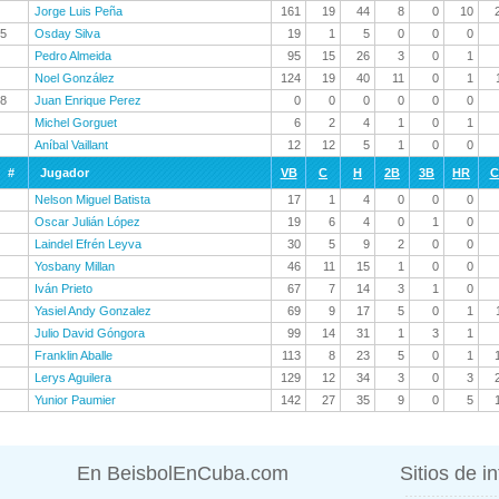
Jorge Luis Peña
161
19
44
8
0
10
5
Osday Silva
19
1
5
0
0
0
Pedro Almeida
95
15
26
3
0
1
Noel González
124
19
40
11
0
1
8
Juan Enrique Perez
0
0
0
0
0
0
Michel Gorguet
6
2
4
1
0
1
Aníbal Vaillant
12
12
5
1
0
0
#
Jugador
VB
C
H
2B
3B
HR
C
Nelson Miguel Batista
17
1
4
0
0
0
Oscar Julián López
19
6
4
0
1
0
Laindel Efrén Leyva
30
5
9
2
0
0
Yosbany Millan
46
11
15
1
0
0
Iván Prieto
67
7
14
3
1
0
Yasiel Andy Gonzalez
69
9
17
5
0
1
Julio David Góngora
99
14
31
1
3
1
Franklin Aballe
113
8
23
5
0
1
Lerys Aguilera
129
12
34
3
0
3
Yunior Paumier
142
27
35
9
0
5
En BeisbolEnCuba.com
Sitios de i