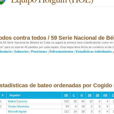
odos contra todos / 59 Serie Nacional de Bé
la 59 Serie Nacional de Béisbol en Cuba se jugará la primera fase (clasificatoria) como en
os” para un total de 45 partidos por cada equipo. Esta etapa tiene fecha de comienzo el dia 1
lendario
Subseries
Posiciones
Enfrentamientos
Estadísticas individuales
|
|
|
|
stadísticas de bateo ordenadas por Cogido
#
Jugador
VB
C
H
2B
3B
HR
C
1
Maikel Caceres
152
20
54
13
0
4
2
Yordan Manduley
54
6
18
2
0
0
Marnolki Aguiar
112
14
28
3
0
4