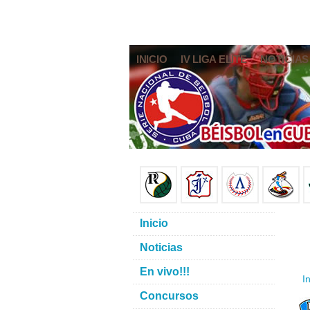
INICIO
IV LIGA ELITE
NOTICIAS
Inicio
Noticias
En vivo!!!
In
Concursos