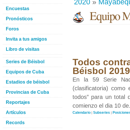
2020
»
Mayabeq
Encuestas
Equipo M
Pronósticos
Foros
Invita a tus amigos
Libro de visitas
Todos contra
Series de Béisbol
Béisbol 201
Equipos de Cuba
En la 59 Serie Nac
Estadios de béisbol
(clasificatoria) como
Provincias de Cuba
todos” para un total 
Reportajes
comienzo el dia 10 de.
Artículos
Calendario
Subseries
Posicione
|
|
Records