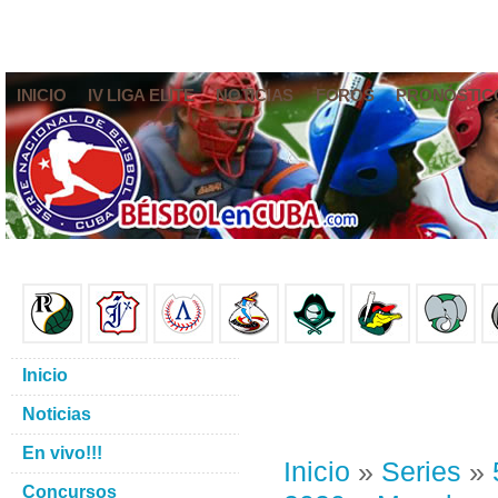
INICIO
IV LIGA ELITE
NOTICIAS
FOROS
PRONÓSTIC
Inicio
Noticias
En vivo!!!
Inicio
»
Series
»
Concursos