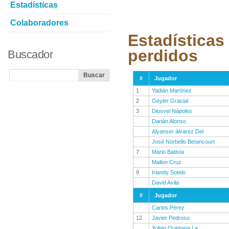
Estadísticas
Colaboradores
Estadísticas
perdidos
Buscador
#
Jugador
1
Yadián Martínez
2
Geyler Gracial
3
Diosvel Nápoles
Darián Alonso
Alyanser álvarez Del
José Norbelis Betancourt
7
Mario Batista
Mailon Cruz
9
Iriandy Sotelo
David Avila
#
Jugador
Carlos Pérez
12
Javier Pedroso
Yulian Quintana La