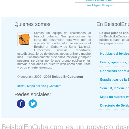
Luis Miguel Vasquez
Quienes somos
En BeisbolE
Somos un equipo de aficionados al
Lo que puedes enco
béisbol cubano. Nos propusimos la
En BeisbolEnCuba.co
tarea de desarrollar esta web con el
béisbol cubano, estad
objetivo de brindar información sobre el
los juegos y más...
Béisbol en Cuba y su Serie Nacional.
Ofrecemos noticias, reportajes,
estadísticas, foros de debate, juegos online y mucho
Noticias del béisb
más... Constantemente buscamos mejorar y ampliar
nuestros servicios por lo que pronto publicaremos
Foros, opiniones, 
nuevas secciones en nuestra web como concursos
y otros entretenimientos.
Concursos sobre e
© copyright 2009 - 2026
BeisbolEnCuba.com
Estadísticas de la 
Inicio
|
Mapa del sitio
|
Contacto
Serie 50, la Serie d
Redes sociales:
Mapa de nuestra 
Directorio de Béi
BeisbolEnCuba.com es un proyecto desarr