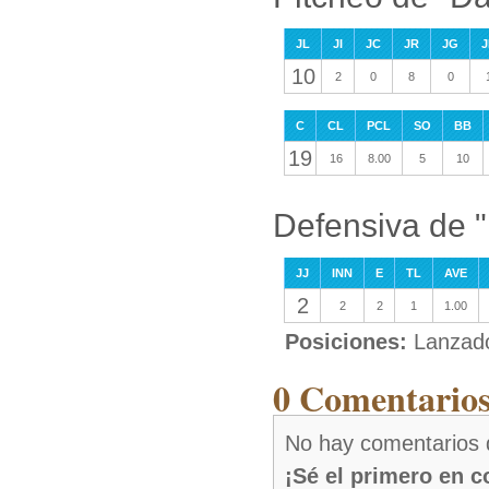
JL
JI
JC
JR
JG
J
10
2
0
8
0
C
CL
PCL
SO
BB
19
16
8.00
5
10
Defensiva de "
JJ
INN
E
TL
AVE
2
2
2
1
1.00
Posiciones:
Lanzad
0 Comentarios
No hay comentarios 
¡Sé el primero en 