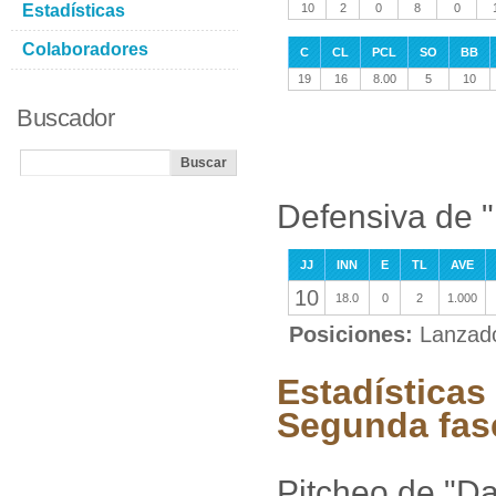
Estadísticas
10
2
0
8
0
Colaboradores
C
CL
PCL
SO
BB
19
16
8.00
5
10
Buscador
Defensiva de "
JJ
INN
E
TL
AVE
10
18.0
0
2
1.000
Posiciones:
Lanzad
Estadísticas
Segunda fas
Pitcheo de "Da