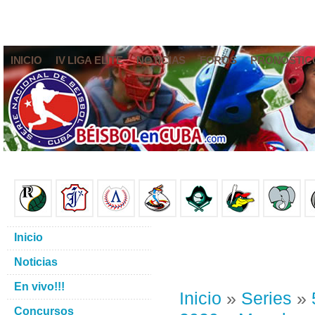
INICIO
IV LIGA ELITE
NOTICIAS
FOROS
PRONÓSTIC
Inicio
Noticias
En vivo!!!
Inicio
»
Series
»
Concursos