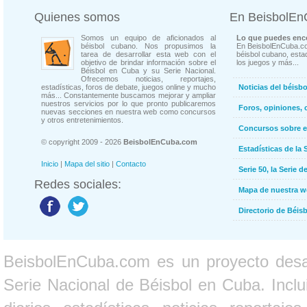
Quienes somos
En BeisbolE
Somos un equipo de aficionados al
Lo que puedes enco
béisbol cubano. Nos propusimos la
En BeisbolEnCuba.co
tarea de desarrollar esta web con el
béisbol cubano, estad
objetivo de brindar información sobre el
los juegos y más...
Béisbol en Cuba y su Serie Nacional.
Ofrecemos noticias, reportajes,
estadísticas, foros de debate, juegos online y mucho
Noticias del béisb
más... Constantemente buscamos mejorar y ampliar
nuestros servicios por lo que pronto publicaremos
Foros, opiniones, 
nuevas secciones en nuestra web como concursos
y otros entretenimientos.
Concursos sobre e
© copyright 2009 - 2026
BeisbolEnCuba.com
Estadísticas de la 
Inicio
|
Mapa del sitio
|
Contacto
Serie 50, la Serie d
Redes sociales:
Mapa de nuestra 
Directorio de Béi
BeisbolEnCuba.com es un proyecto desarr
Serie Nacional de Béisbol en Cuba. Inclui