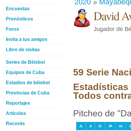
2020
»
Mayabeq
Encuestas
David Av
Pronósticos
Jugador de Bé
Foros
Invita a tus amigos
Libro de visitas
Series de Béisbol
59 Serie Nac
Equipos de Cuba
Estadios de béisbol
Estadísticas
Provincias de Cuba
Todos contr
Reportajes
Pitcheo de "Da
Artículos
Records
JL
JI
JC
JR
JG
J