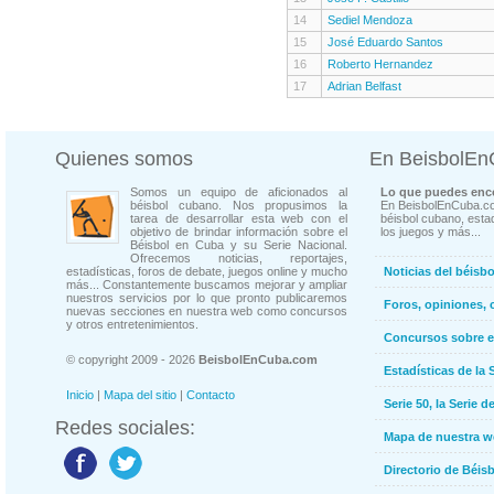
14
Sediel Mendoza
15
José Eduardo Santos
16
Roberto Hernandez
17
Adrian Belfast
Quienes somos
En BeisbolE
Somos un equipo de aficionados al
Lo que puedes enco
béisbol cubano. Nos propusimos la
En BeisbolEnCuba.co
tarea de desarrollar esta web con el
béisbol cubano, estad
objetivo de brindar información sobre el
los juegos y más...
Béisbol en Cuba y su Serie Nacional.
Ofrecemos noticias, reportajes,
estadísticas, foros de debate, juegos online y mucho
Noticias del béisb
más... Constantemente buscamos mejorar y ampliar
nuestros servicios por lo que pronto publicaremos
Foros, opiniones, 
nuevas secciones en nuestra web como concursos
y otros entretenimientos.
Concursos sobre e
© copyright 2009 - 2026
BeisbolEnCuba.com
Estadísticas de la 
Inicio
|
Mapa del sitio
|
Contacto
Serie 50, la Serie d
Redes sociales:
Mapa de nuestra 
Directorio de Béi