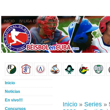
INICIO
IV LIGA ELITE
NOTICIAS
FOROS
PRONÓSTIC
Inicio
Noticias
En vivo!!!
Inicio
»
Series
»
Concursos