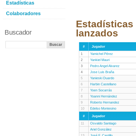
Estadísticas
Colaboradores
Estadísticas
lanzados
Buscador
#
Jugador
1
Yamichel Pérez
2
Yankiel Mauri
3
Pedro Angel Alvarez
4
Jose Luis Braña
5
Yanieski Duardo
6
Harbin Castellano
7
Yoen Socarrás
8
Yoanni Hernández
9
Roberto Hernandez
10
Edelso Montesino
#
Jugador
11
Osvaldo Santiago
Ariel González
13
José F. Castillo