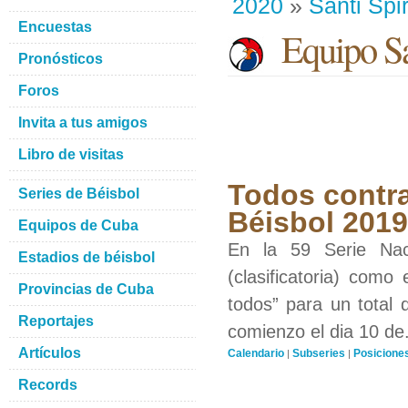
2020
»
Santi Spir
Encuestas
Equipo San
Pronósticos
Foros
Invita a tus amigos
Libro de visitas
Todos contra
Series de Béisbol
Béisbol 201
Equipos de Cuba
En la 59 Serie Nac
Estadios de béisbol
(clasificatoria) como
Provincias de Cuba
todos” para un total 
Reportajes
comienzo el dia 10 de.
Artículos
Calendario
Subseries
Posicione
|
|
Records