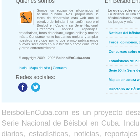
Quienes somos
En BeisbolE
Somos un equipo de aficionados al
Lo que puedes enco
béisbol cubano. Nos propusimos la
En BeisbolEnCuba.co
tarea de desarrollar esta web con el
béisbol cubano, estad
objetivo de brindar información sobre el
los juegos y más...
Béisbol en Cuba y su Serie Nacional.
Ofrecemos noticias, reportajes,
estadísticas, foros de debate, juegos online y mucho
Noticias del béisb
más... Constantemente buscamos mejorar y ampliar
nuestros servicios por lo que pronto publicaremos
Foros, opiniones, 
nuevas secciones en nuestra web como concursos
y otros entretenimientos.
Concursos sobre e
© copyright 2009 - 2026
BeisbolEnCuba.com
Estadísticas de la 
Inicio
|
Mapa del sitio
|
Contacto
Serie 50, la Serie d
Redes sociales:
Mapa de nuestra 
Directorio de Béi
BeisbolEnCuba.com es un proyecto desarr
Serie Nacional de Béisbol en Cuba. Inclui
diarios, estadísticas, noticias, report