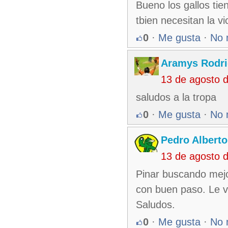
Bueno los gallos tie
tbien necesitan la v
0
·
Me gusta
·
No 
Aramys Rodri
13 de agosto 
saludos a la tropa
0
·
Me gusta
·
No 
Pedro Alberto
13 de agosto 
Pinar buscando mej
con buen paso. Le v
Saludos.
0
·
Me gusta
·
No 