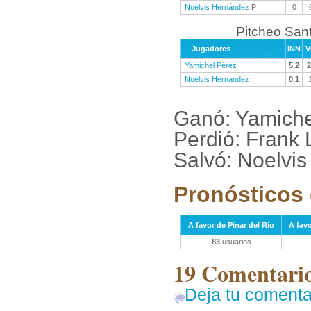
Noelvis Hernández
P
0
Pitcheo Sant
Jugadores
INN
V
Yamichel Pérez
5.2
2
Noelvis Hernández
0.1
Ganó: Yamiche
Perdió: Frank 
Salvó: Noelvi
Pronósticos 
A favor de Pinar del Rio
A favo
83
usuarios
19 Comentarios
Deja tu comenta