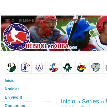
INICIO
IV LIGA ELITE
NOTICIAS
FOROS
PRONÓSTIC
Inicio
Noticias
En vivo!!!
Inicio
»
Series
»
Concursos