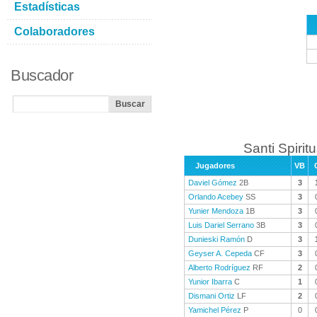
Estadísticas
Colaboradores
Buscador
Santi Spiritu
Jugadores
VB
Daviel Gómez
2B
3
Orlando Acebey
SS
3
Yunier Mendoza
1B
3
Luis Dariel Serrano
3B
3
Dunieski Ramón
D
3
Geyser A. Cepeda
CF
3
Alberto Rodríguez
RF
2
Yunior Ibarra
C
1
Dismani Ortiz
LF
2
Yamichel Pérez
P
0