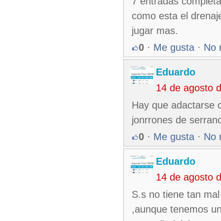
7 entradas completa
como esta el drenaj
jugar mas.
0
·
Me gusta
·
No 
Eduardo
14 de agosto 
Hay que adactarse 
jonrrones de serrano
0
·
Me gusta
·
No 
Eduardo
14 de agosto 
S.s no tiene tan ma
,aunque tenemos uno