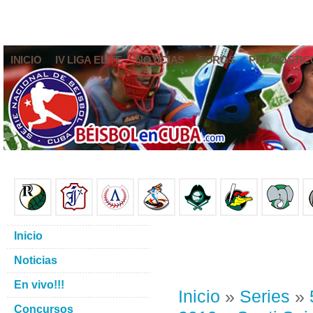
INICIO
IV LIGA ELITE
NOTICIAS
FOROS
PRONÓSTIC
Inicio
Noticias
En vivo!!!
Inicio
»
Series
»
Concursos