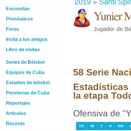
2019
»
Santi Spir
Encuestas
Yunier 
Pronósticos
Jugador de Bé
Foros
Invita a tus amigos
Libro de visitas
Series de Béisbol
58 Serie Nac
Equipos de Cuba
Estadios de béisbol
Estadísticas
Provincias de Cuba
la etapa Tod
Reportajes
Ofensiva de "
Artículos
Records
CB
VB
C
H
AVE