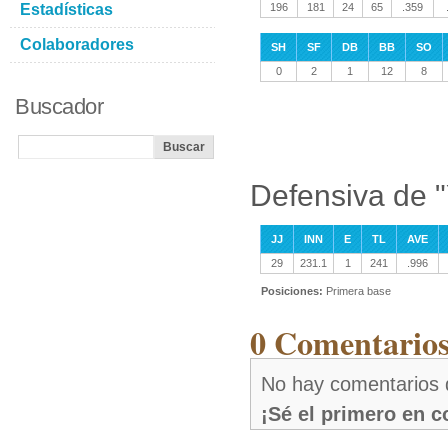
Estadísticas
196
181
24
65
.359
Colaboradores
SH
SF
DB
BB
SO
0
2
1
12
8
Buscador
Defensiva de 
JJ
INN
E
TL
AVE
29
231.1
1
241
.996
Posiciones:
Primera base
0 Comentarios
No hay comentarios 
¡Sé el primero en 