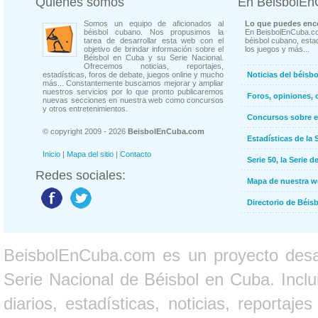
Quienes somos
En BeisbolE
Somos un equipo de aficionados al
Lo que puedes enco
béisbol cubano. Nos propusimos la
En BeisbolEnCuba.co
tarea de desarrollar esta web con el
béisbol cubano, estad
objetivo de brindar información sobre el
los juegos y más...
Béisbol en Cuba y su Serie Nacional.
Ofrecemos noticias, reportajes,
estadísticas, foros de debate, juegos online y mucho
Noticias del béisb
más... Constantemente buscamos mejorar y ampliar
nuestros servicios por lo que pronto publicaremos
Foros, opiniones, 
nuevas secciones en nuestra web como concursos
y otros entretenimientos.
Concursos sobre e
© copyright 2009 - 2026
BeisbolEnCuba.com
Estadísticas de la 
Inicio
|
Mapa del sitio
|
Contacto
Serie 50, la Serie d
Redes sociales:
Mapa de nuestra 
Directorio de Béi
BeisbolEnCuba.com es un proyecto desarr
Serie Nacional de Béisbol en Cuba. Inclui
diarios, estadísticas, noticias, report