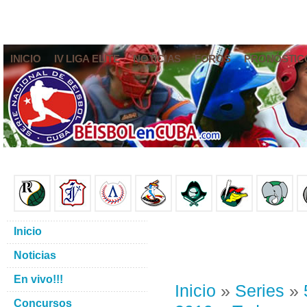
INICIO
IV LIGA ELITE
NOTICIAS
FOROS
PRONÓSTIC
Inicio
Noticias
En vivo!!!
Inicio
»
Series
»
Concursos