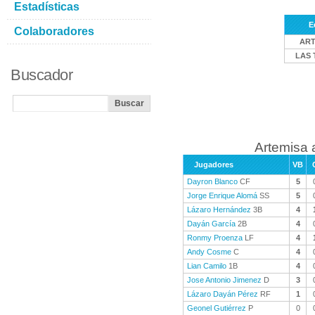
Estadísticas
E
Colaboradores
ART
LAS 
Buscador
Artemisa 
Jugadores
VB
Dayron Blanco
CF
5
Jorge Enrique Alomá
SS
5
Lázaro Hernández
3B
4
Dayán García
2B
4
Ronmy Proenza
LF
4
Andy Cosme
C
4
Lian Camilo
1B
4
Jose Antonio Jimenez
D
3
Lázaro Dayán Pérez
RF
1
Geonel Gutiérrez
P
0