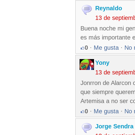
Reynaldo
13 de septiem
Buena noche mi gen
es más importante e
0
·
Me gusta
·
No 
Yony
13 de septiem
Jonrron de Alarcon c
que siempre queremo
Artemisa a no ser c
0
·
Me gusta
·
No 
Jorge Sendra