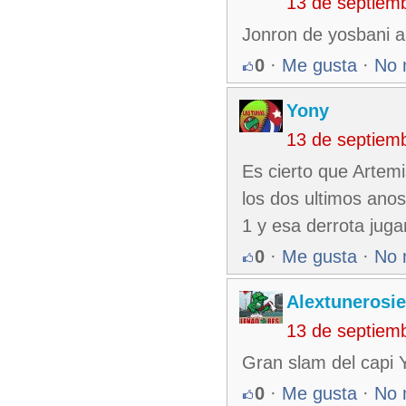
13 de septiem
Jonron de yosbani a
0
·
Me gusta
·
No 
Yony
13 de septiem
Es cierto que Artem
los dos ultimos anos
1 y esa derrota jug
0
·
Me gusta
·
No 
Alextunerosi
13 de septiem
Gran slam del capi 
0
·
Me gusta
·
No 