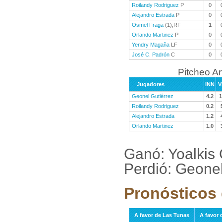
Roilandy Rodriguez
P
0
Alejandro Estrada
P
0
Osmel Fraga
(1),RF
1
Orlando Martinez
P
0
Yendry Magaña
LF
0
José C. Padrón
C
0
Pitcheo A
Jugadores
INN
V
Geonel Gutiérrez
4.2
1
Roilandy Rodriguez
0.2
Alejandro Estrada
1.2
Orlando Martinez
1.0
Ganó: Yoalkis
Perdió: Geone
Pronósticos 
A favor de Las Tunas
A favor 