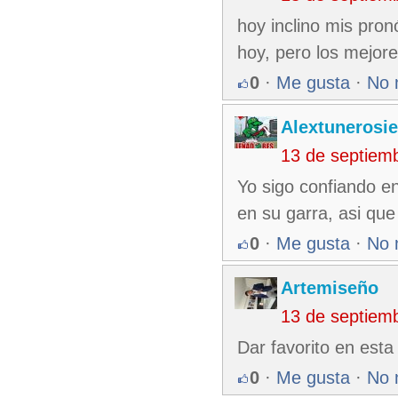
hoy inclino mis pro
hoy, pero los mejore
0
·
Me gusta
·
No 
Alextunerosi
13 de septiem
Yo sigo confiando e
en su garra, asi que
0
·
Me gusta
·
No 
Artemiseño
13 de septiem
Dar favorito en esta
0
·
Me gusta
·
No 