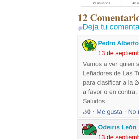
79
usuarios
40
u
12 Comentarios
Deja tu comenta
Pedro Alberto
13 de septiem
Vamos a ver quien se
Leñadores de Las Tu
para clasificar a la
a favor o en contra.
Saludos.
0
·
Me gusta
·
No 
Odeiris León
13 de septiem