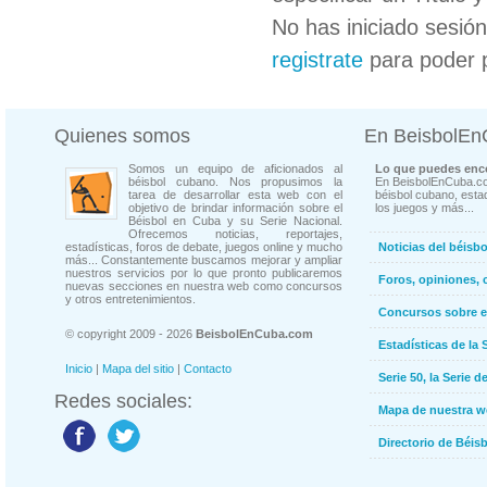
No has iniciado sesió
registrate
para poder 
Quienes somos
En BeisbolE
Somos un equipo de aficionados al
Lo que puedes enco
béisbol cubano. Nos propusimos la
En BeisbolEnCuba.co
tarea de desarrollar esta web con el
béisbol cubano, estad
objetivo de brindar información sobre el
los juegos y más...
Béisbol en Cuba y su Serie Nacional.
Ofrecemos noticias, reportajes,
estadísticas, foros de debate, juegos online y mucho
Noticias del béisb
más... Constantemente buscamos mejorar y ampliar
nuestros servicios por lo que pronto publicaremos
Foros, opiniones, 
nuevas secciones en nuestra web como concursos
y otros entretenimientos.
Concursos sobre e
© copyright 2009 - 2026
BeisbolEnCuba.com
Estadísticas de la 
Inicio
|
Mapa del sitio
|
Contacto
Serie 50, la Serie d
Redes sociales:
Mapa de nuestra 
Directorio de Béi