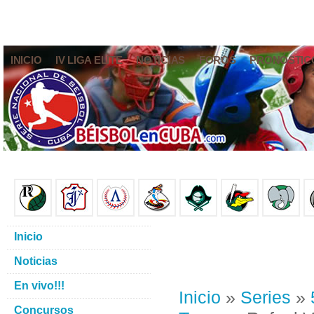
INICIO
IV LIGA ELITE
NOTICIAS
FOROS
PRONÓSTIC
Inicio
Noticias
En vivo!!!
Inicio
»
Series
»
Concursos