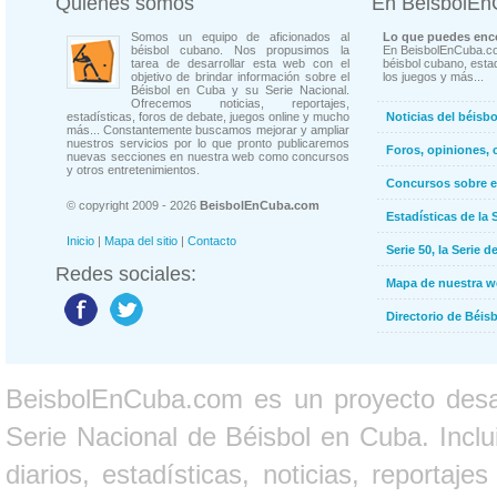
Quienes somos
En BeisbolE
Somos un equipo de aficionados al
Lo que puedes enco
béisbol cubano. Nos propusimos la
En BeisbolEnCuba.co
tarea de desarrollar esta web con el
béisbol cubano, estad
objetivo de brindar información sobre el
los juegos y más...
Béisbol en Cuba y su Serie Nacional.
Ofrecemos noticias, reportajes,
estadísticas, foros de debate, juegos online y mucho
Noticias del béisb
más... Constantemente buscamos mejorar y ampliar
nuestros servicios por lo que pronto publicaremos
Foros, opiniones, 
nuevas secciones en nuestra web como concursos
y otros entretenimientos.
Concursos sobre e
© copyright 2009 - 2026
BeisbolEnCuba.com
Estadísticas de la 
Inicio
|
Mapa del sitio
|
Contacto
Serie 50, la Serie d
Redes sociales:
Mapa de nuestra 
Directorio de Béi
BeisbolEnCuba.com es un proyecto desarr
Serie Nacional de Béisbol en Cuba. Inclui
diarios, estadísticas, noticias, report