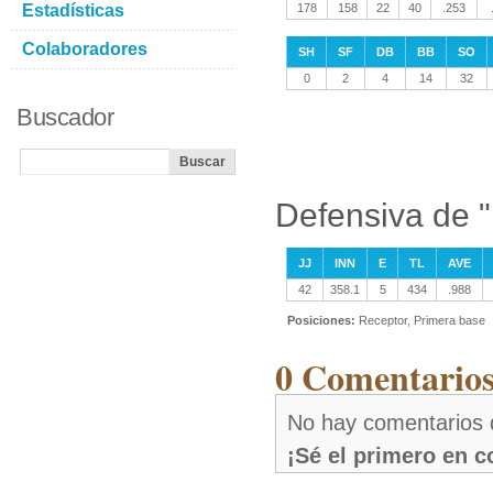
Estadísticas
178
158
22
40
.253
Colaboradores
SH
SF
DB
BB
SO
0
2
4
14
32
Buscador
Defensiva de "
JJ
INN
E
TL
AVE
42
358.1
5
434
.988
Posiciones:
Receptor, Primera base
0 Comentarios
No hay comentarios d
¡Sé el primero en 