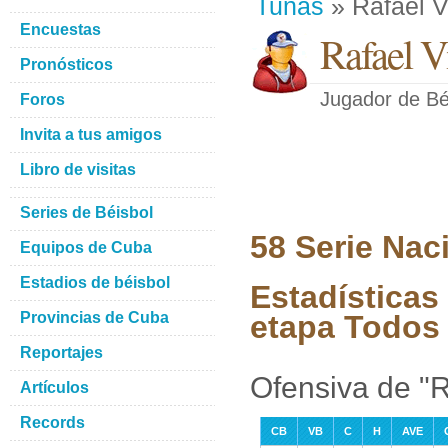
Tunas
» Rafael V
Encuestas
Rafael V
Pronósticos
Jugador de Bé
Foros
Invita a tus amigos
Libro de visitas
Series de Béisbol
58 Serie Nac
Equipos de Cuba
Estadios de béisbol
Estadísticas 
Provincias de Cuba
etapa Todos 
Reportajes
Ofensiva de "R
Artículos
Records
CB
VB
C
H
AVE