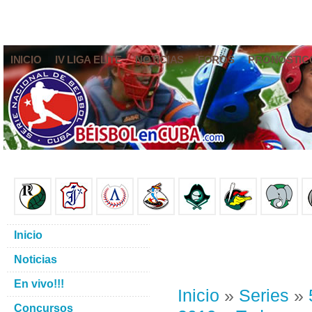
INICIO
IV LIGA ELITE
NOTICIAS
FOROS
PRONÓSTIC
Inicio
Noticias
En vivo!!!
Inicio
»
Series
»
Concursos