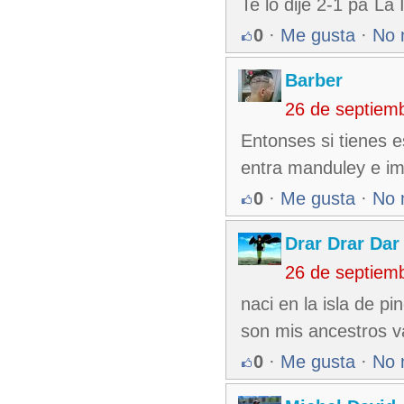
Te lo dije 2-1 pa´La 
0
·
Me gusta
·
No 
Barber
26 de septiem
Entonses si tienes e
entra manduley e im
0
·
Me gusta
·
No 
Drar Drar Dar
26 de septiem
naci en la isla de 
son mis ancestros 
0
·
Me gusta
·
No 