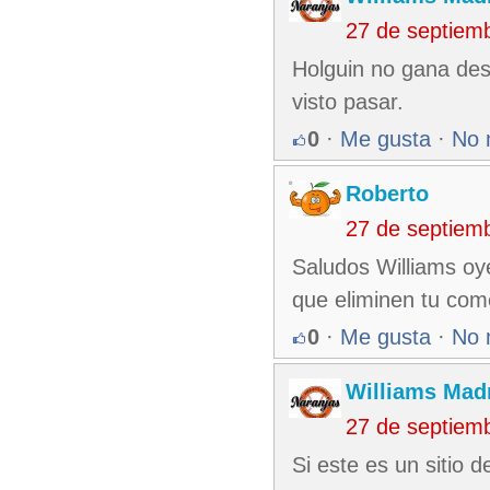
27 de septiem
Holguin no gana desd
visto pasar.
0
·
Me gusta
·
No 
Roberto
27 de septiem
Saludos Williams oye
que eliminen tu com
0
·
Me gusta
·
No 
Williams Madr
27 de septiem
Si este es un sitio 