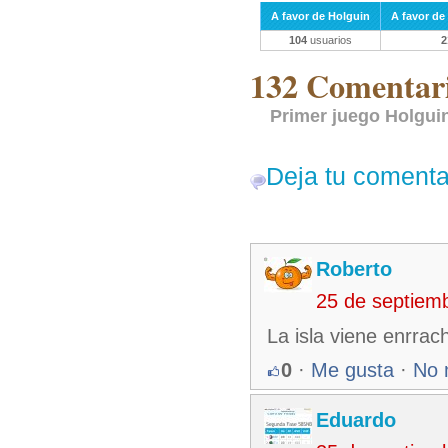
A favor de Holguin
A favor de
104
usuarios
2
132 Comentari
Primer juego Holguin
Deja tu comenta
Roberto
25 de septiem
La isla viene enrrac
0
·
Me gusta
·
No 
Eduardo