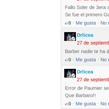
Fallo Soler de 3era 
Se fue el primero G
0
·
Me gusta
·
No 
Drlicea
27 de septiem
Barber nadie te ha 
0
·
Me gusta
·
No 
Drlicea
27 de septiem
Error de Paumier se 
Que Barbaro!!
0
·
Me gusta
·
No 