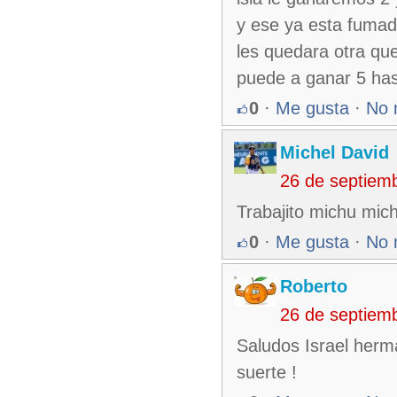
y ese ya esta fumado
les quedara otra que
puede a ganar 5 hast
0
·
Me gusta
·
No 
Michel David
26 de septiem
Trabajito michu mich
0
·
Me gusta
·
No 
Roberto
26 de septiem
Saludos Israel herm
suerte !