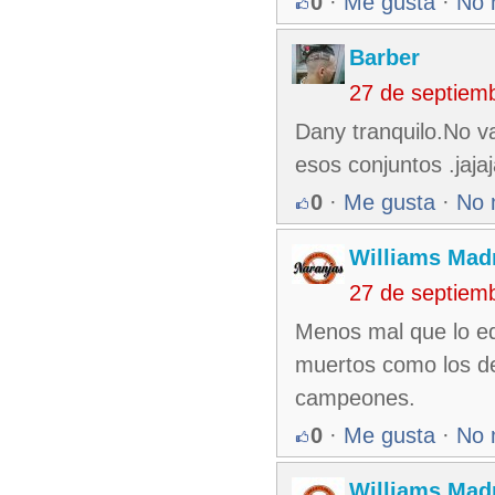
0
·
Me gusta
·
No 
Barber
27 de septiem
Dany tranquilo.No va
esos conjuntos .jaja
0
·
Me gusta
·
No 
Williams Madr
27 de septiem
Menos mal que lo eq
muertos como los de
campeones.
0
·
Me gusta
·
No 
Williams Madr