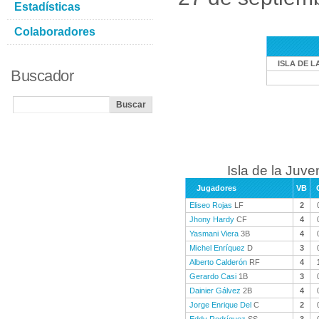
Estadísticas
Colaboradores
ISLA DE L
Buscador
Isla de la Juve
Jugadores
VB
Eliseo Rojas
LF
2
Jhony Hardy
CF
4
Yasmani Viera
3B
4
Michel Enríquez
D
3
Alberto Calderón
RF
4
Gerardo Casi
1B
3
Dainier Gálvez
2B
4
Jorge Enrique Del
C
2