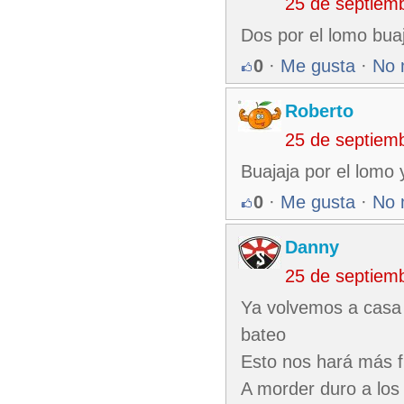
25 de septiem
Dos por el lomo buaj
0
·
Me gusta
·
No 
Roberto
25 de septiem
Buajaja por el lomo 
0
·
Me gusta
·
No 
Danny
25 de septiem
Ya volvemos a casa
bateo
Esto nos hará más f
A morder duro a los