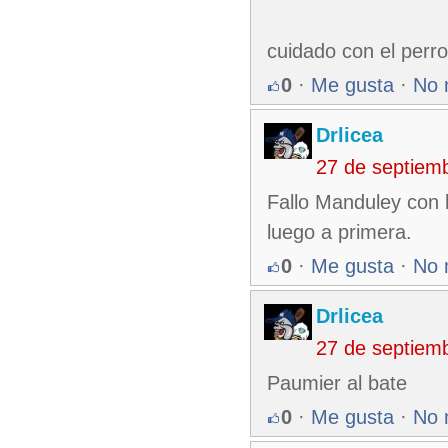
cuidado con el perr
0
·
Me gusta
·
No 
Drlicea
27 de septiem
Fallo Manduley con l
luego a primera.
0
·
Me gusta
·
No 
Drlicea
27 de septiem
Paumier al bate
0
·
Me gusta
·
No 