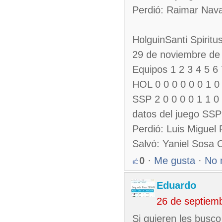
Perdió: Raimar Nav
HolguinSanti Spiritu
29 de noviembre de 2
Equipos 1 2 3 4 5 6
HOL 0 0 0 0 0 0 1 0 
SSP 2 0 0 0 0 1 1 0 
datos del juego SS
Perdió: Luis Miguel
Salvó: Yaniel Sosa 
0
·
Me gusta
·
No 
Eduardo
26 de septiem
Si quieren les busco