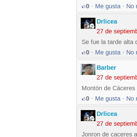
0
·
Me gusta
·
No 
Drlicea
27 de septiem
Se fue la tarde alta
0
·
Me gusta
·
No 
Barber
27 de septiem
Montón de Cáceres 1
0
·
Me gusta
·
No 
Drlicea
27 de septiem
Jonron de caceres al