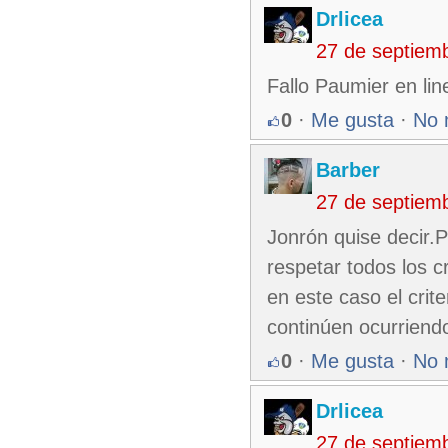
Drlicea
27 de septiem
Fallo Paumier en line
0
·
Me gusta
·
No 
Barber
27 de septiem
Jonrón quise decir.
respetar todos los c
en este caso el cri
continúen ocurriend
0
·
Me gusta
·
No 
Drlicea
27 de septiem