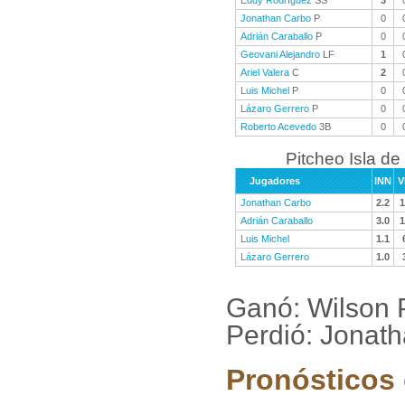
Eddy Rodríguez
SS
3
Jonathan Carbo
P
0
Adrián Caraballo
P
0
Geovani Alejandro
LF
1
Ariel Valera
C
2
Luis Michel
P
0
Lázaro Gerrero
P
0
Roberto Acevedo
3B
0
Pitcheo Isla de
Jugadores
INN
V
Jonathan Carbo
2.2
1
Adrián Caraballo
3.0
1
Luis Michel
1.1
Lázaro Gerrero
1.0
Ganó: Wilson
Perdió: Jonat
Pronósticos 