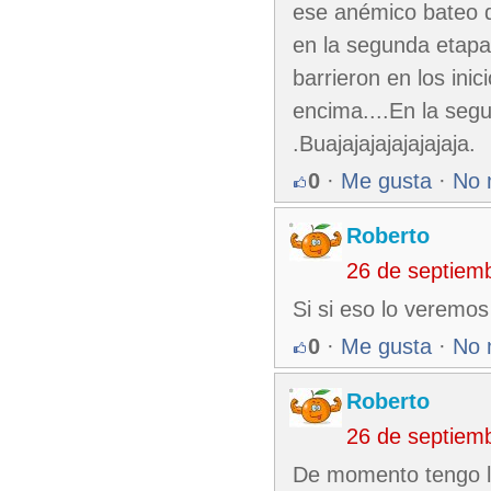
ese anémico bateo q
en la segunda etapa
barrieron en los ini
encima....En la seg
.Buajajajajajajajaja.
0
·
Me gusta
·
No 
Roberto
26 de septiem
Si si eso lo veremos
0
·
Me gusta
·
No 
Roberto
26 de septiem
De momento tengo la 