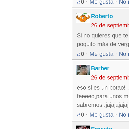
0
·
Me gusta
·
No 
Roberto
26 de septiem
Si no quieres que te 
poquito más de ver
0
·
Me gusta
·
No 
Barber
26 de septiem
eso si es un botao!
feeeeo,para unos m
sabremos .jajajajajaj
0
·
Me gusta
·
No 