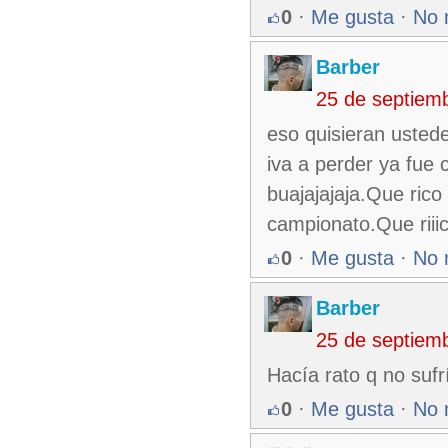
0
·
Me gusta
·
No 
Barber
25 de septiem
eso quisieran ustede
iva a perder ya fue 
buajajajaja.Que rico
campionato.Que riiic
0
·
Me gusta
·
No 
Barber
25 de septiem
Hacía rato q no suf
0
·
Me gusta
·
No 