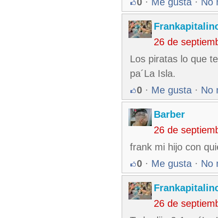
0
·
Me gusta
·
No 
Frankapitalin
26 de septiem
Los piratas lo que t
pa´La Isla.
0
·
Me gusta
·
No 
Barber
26 de septiem
frank mi hijo con qu
0
·
Me gusta
·
No 
Frankapitalin
26 de septiem