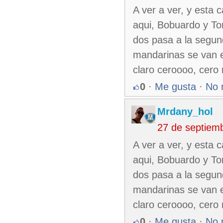
A ver a ver, y esta 
aqui, Bobuardo y To
dos pasa a la segund
mandarinas se van e
claro ceroooo, cero 
0
·
Me gusta
·
No 
Mrdany_hol
27 de septiem
A ver a ver, y esta 
aqui, Bobuardo y To
dos pasa a la segund
mandarinas se van e
claro ceroooo, cero 
0
·
Me gusta
·
No 