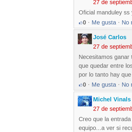
27 de septiem
Oficial manduley ss 
0
·
Me gusta
·
No 
José Carlos
27 de septiem
Necesitamos ganar t
que quedar entre lo
por lo tanto hay que 
0
·
Me gusta
·
No 
Michel Vinals
27 de septiem
Creo que la entrada 
equipo...a ver si re