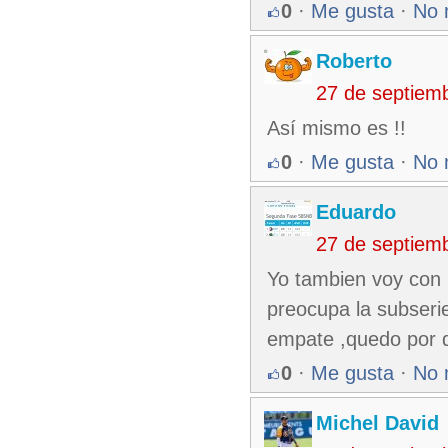
0
·
Me gusta
·
No 
Roberto
27 de septiem
Así mismo es !!
0
·
Me gusta
·
No 
Eduardo
27 de septiem
Yo tambien voy con l
preocupa la subserie
empate ,quedo por d
0
·
Me gusta
·
No 
Michel David