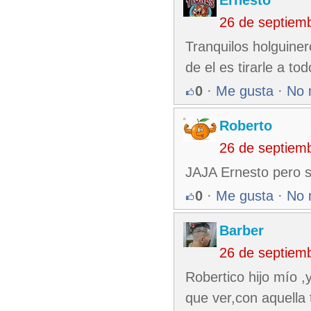
Ernesto
26 de septiem
Tranquilos holguiner
de el es tirarle a t
0
·
Me gusta
·
No 
Roberto
26 de septiem
JAJA Ernesto pero so
0
·
Me gusta
·
No 
Barber
26 de septiem
Robertico hijo mío ,
que ver,con aquella 