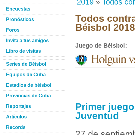
2019
»
Todos con
Encuestas
Todos contra
Pronósticos
Béisbol 201
Foros
Invita a tus amigos
Juego de Béisbol
:
Libro de visitas
Holguin vs
Series de Béisbol
Equipos de Cuba
Estadios de béisbol
Provincias de Cuba
Primer juego
Reportajes
Juventud
Artículos
Records
27 de septiem