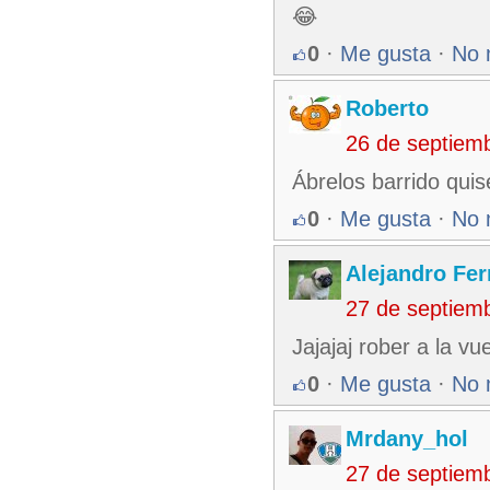
😂
0
·
Me gusta
·
No 
Roberto
26 de septiem
Ábrelos barrido quis
0
·
Me gusta
·
No 
Alejandro Fe
27 de septiem
Jajajaj rober a la vu
0
·
Me gusta
·
No 
Mrdany_hol
27 de septiem