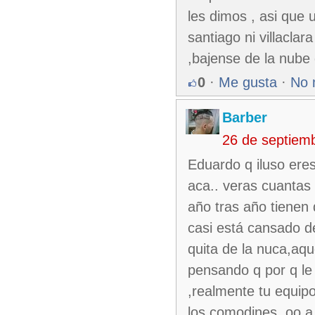
les dimos , asi que 
santiago ni villacla
,bajense de la nube
0
·
Me gusta
·
No 
Barber
26 de septiem
Eduardo q iluso eres
aca.. veras cuantas
año tras año tienen 
casi está cansado de
quita de la nuca,aq
pensando q por q le 
,realmente tu equipo
los comodines .oo a 