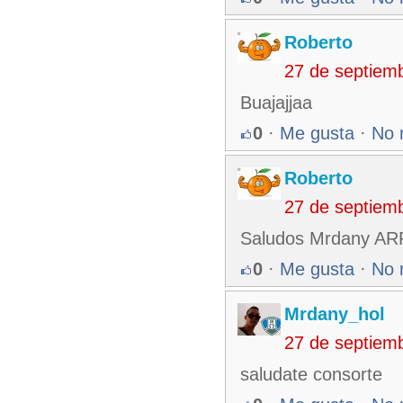
Roberto
27 de septiem
Buajajjaa
0
·
Me gusta
·
No 
Roberto
27 de septiem
Saludos Mrdany ARR
0
·
Me gusta
·
No 
Mrdany_hol
27 de septiem
saludate consorte