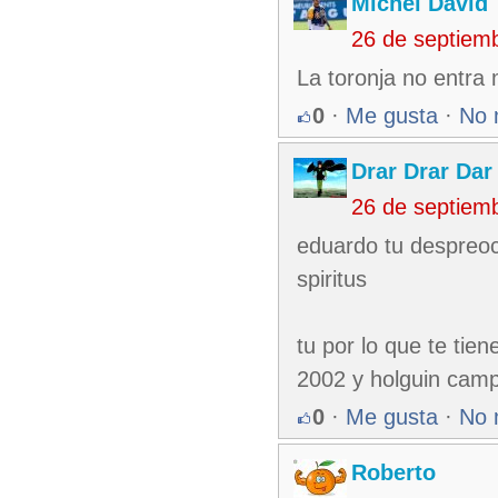
Michel David
26 de septiem
La toronja no entra
0
·
Me gusta
·
No 
Drar Drar Dar
26 de septiem
eduardo tu despreocu
spiritus
tu por lo que te tie
2002 y holguin cam
0
·
Me gusta
·
No 
Roberto