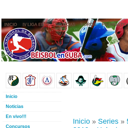
INICIO
IV LIGA ELITE
NOTICIAS
FOROS
PRONÓSTIC
Inicio
Noticias
En vivo!!!
Inicio
»
Series
»
Concursos