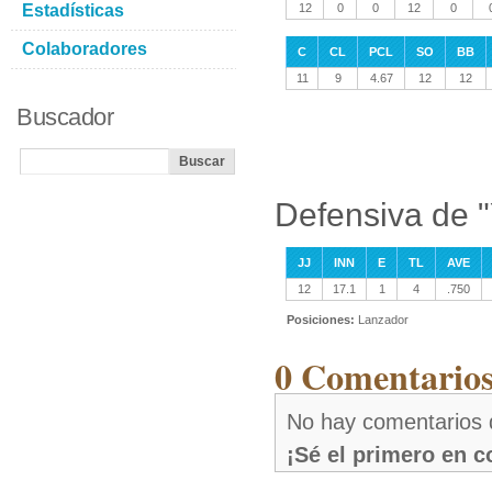
Estadísticas
12
0
0
12
0
Colaboradores
C
CL
PCL
SO
BB
11
9
4.67
12
12
Buscador
Defensiva de 
JJ
INN
E
TL
AVE
12
17.1
1
4
.750
Posiciones:
Lanzador
0 Comentarios
No hay comentarios 
¡Sé el primero en 