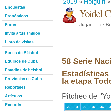
2019
»
Holguin
»
Encuestas
Yoidel 
Pronósticos
Jugador de Bé
Foros
Invita a tus amigos
Libro de visitas
Series de Béisbol
58 Serie Nac
Equipos de Cuba
Estadios de béisbol
Estadísticas
Provincias de Cuba
la etapa Tod
Reportajes
Pitcheo de "Y
Artículos
Records
JL
JI
JC
JR
JG
J