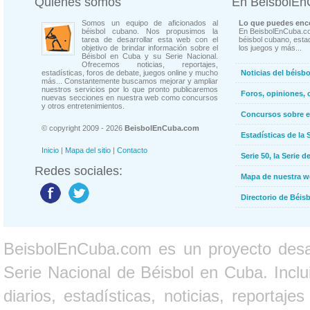
Quienes somos
En BeisbolE
Somos un equipo de aficionados al
Lo que puedes enco
béisbol cubano. Nos propusimos la
En BeisbolEnCuba.co
tarea de desarrollar esta web con el
béisbol cubano, estad
objetivo de brindar información sobre el
los juegos y más...
Béisbol en Cuba y su Serie Nacional.
Ofrecemos noticias, reportajes,
estadísticas, foros de debate, juegos online y mucho
Noticias del béisb
más... Constantemente buscamos mejorar y ampliar
nuestros servicios por lo que pronto publicaremos
Foros, opiniones, 
nuevas secciones en nuestra web como concursos
y otros entretenimientos.
Concursos sobre e
© copyright 2009 - 2026
BeisbolEnCuba.com
Estadísticas de la 
Inicio
|
Mapa del sitio
|
Contacto
Serie 50, la Serie d
Redes sociales:
Mapa de nuestra 
Directorio de Béi
BeisbolEnCuba.com es un proyecto desarr
Serie Nacional de Béisbol en Cuba. Inclui
diarios, estadísticas, noticias, report