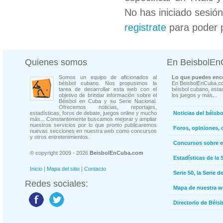
No has iniciado sesió
registrate
para poder 
Quienes somos
En BeisbolE
Somos un equipo de aficionados al
Lo que puedes enco
béisbol cubano. Nos propusimos la
En BeisbolEnCuba.co
tarea de desarrollar esta web con el
béisbol cubano, estad
objetivo de brindar información sobre el
los juegos y más...
Béisbol en Cuba y su Serie Nacional.
Ofrecemos noticias, reportajes,
estadísticas, foros de debate, juegos online y mucho
Noticias del béisb
más... Constantemente buscamos mejorar y ampliar
nuestros servicios por lo que pronto publicaremos
Foros, opiniones, 
nuevas secciones en nuestra web como concursos
y otros entretenimientos.
Concursos sobre e
© copyright 2009 - 2026
BeisbolEnCuba.com
Estadísticas de la 
Inicio
|
Mapa del sitio
|
Contacto
Serie 50, la Serie d
Redes sociales:
Mapa de nuestra 
Directorio de Béi