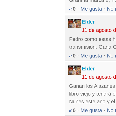
Granma marca 2, ho
0
·
Me gusta
·
No 
Elder
11 de agosto 
Pedro como estas he
transmisión. Gana G
0
·
Me gusta
·
No 
Elder
11 de agosto 
Ganan los Alazanes 
libro viejo y tendrá 
Nuñes este año y el
0
·
Me gusta
·
No 