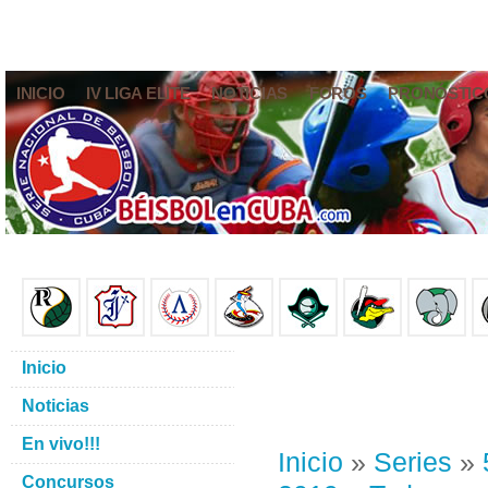
INICIO
IV LIGA ELITE
NOTICIAS
FOROS
PRONÓSTIC
Inicio
Noticias
En vivo!!!
Inicio
»
Series
»
Concursos