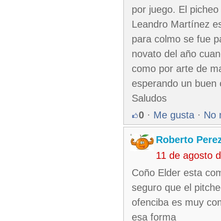
por juego. El piche
Leandro Martínez es
para colmo se fue p
novato del año cuan
como por arte de ma
esperando un buen 
Saludos
0
·
Me gusta
·
No 
Roberto Pere
11 de agosto 
Coño Elder esta com
seguro que el pitch
ofenciba es muy co
esa forma