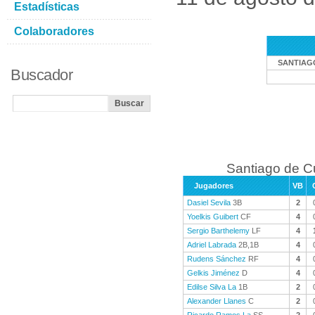
Estadísticas
Colaboradores
SANTIAG
Buscador
Santiago de C
Jugadores
VB
Dasiel Sevila
3B
2
Yoelkis Guibert
CF
4
Sergio Barthelemy
LF
4
Adriel Labrada
2B,1B
4
Rudens Sánchez
RF
4
Gelkis Jiménez
D
4
Edilse Silva La
1B
2
Alexander Llanes
C
2