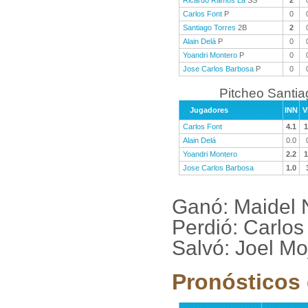
Ricardo Ramos La
SS
2
Carlos Font
P
0
Santiago Torres
2B
2
Alain Delá
P
0
Yoandri Montero
P
0
Jose Carlos Barbosa
P
0
Pitcheo Santi
Jugadores
INN
V
Carlos Font
4.1
1
Alain Delá
0.0
Yoandri Montero
2.2
1
Jose Carlos Barbosa
1.0
Ganó: Maidel 
Perdió: Carlos
Salvó: Joel M
Pronósticos 