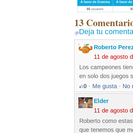
A favor de Granma
A favor de
85
usuarios
3
13 Comentarios
Deja tu comenta
Roberto Pere
11 de agosto 
Los campeones tiene
en solo dos juegos 
0
·
Me gusta
·
No 
Elder
11 de agosto 
Roberto como estas
que tenemos que mej