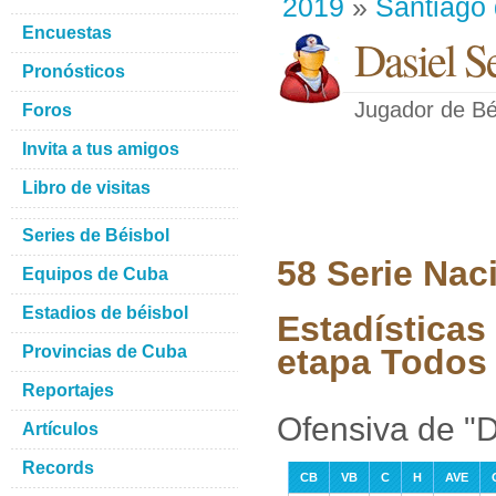
2019
»
Santiago
Encuestas
Dasiel S
Pronósticos
Jugador de Bé
Foros
Invita a tus amigos
Libro de visitas
Series de Béisbol
58 Serie Nac
Equipos de Cuba
Estadios de béisbol
Estadísticas 
Provincias de Cuba
etapa Todos 
Reportajes
Ofensiva de "D
Artículos
Records
CB
VB
C
H
AVE