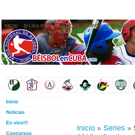
INICIO
IV LIGA ELITE
NOTICIAS
FOROS
PRONÓSTIC
Inicio
Noticias
En vivo!!!
Inicio
»
Series
»
Concursos