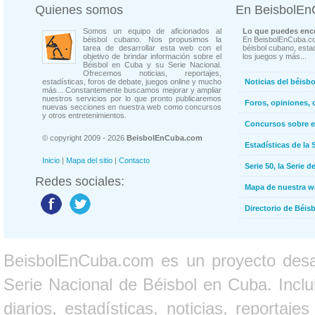
Quienes somos
En BeisbolE
Somos un equipo de aficionados al
Lo que puedes enco
béisbol cubano. Nos propusimos la
En BeisbolEnCuba.co
tarea de desarrollar esta web con el
béisbol cubano, estad
objetivo de brindar información sobre el
los juegos y más...
Béisbol en Cuba y su Serie Nacional.
Ofrecemos noticias, reportajes,
estadísticas, foros de debate, juegos online y mucho
Noticias del béisb
más... Constantemente buscamos mejorar y ampliar
nuestros servicios por lo que pronto publicaremos
Foros, opiniones, 
nuevas secciones en nuestra web como concursos
y otros entretenimientos.
Concursos sobre e
© copyright 2009 - 2026
BeisbolEnCuba.com
Estadísticas de la 
Inicio
|
Mapa del sitio
|
Contacto
Serie 50, la Serie d
Redes sociales:
Mapa de nuestra 
Directorio de Béi
BeisbolEnCuba.com es un proyecto desarr
Serie Nacional de Béisbol en Cuba. Inclui
diarios, estadísticas, noticias, report