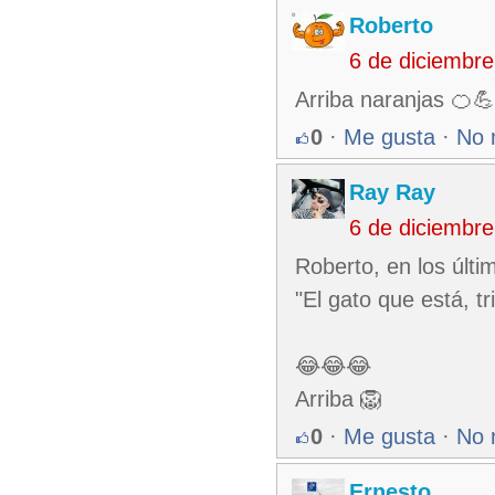
Roberto
6 de diciembr
Arriba naranjas 🍊
0
·
Me gusta
·
No 
Ray Ray
6 de diciembr
Roberto, en los últi
"El gato que está, tri
😂😂😂
Arriba 🦁
0
·
Me gusta
·
No 
Ernesto