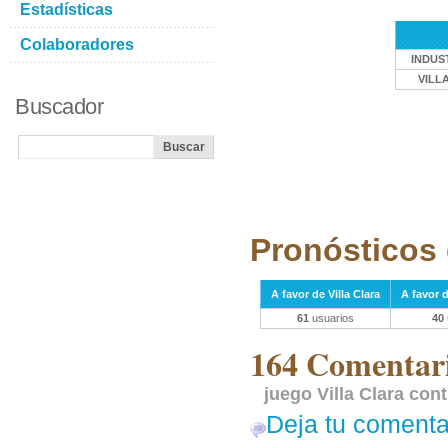
Estadísticas
Colaboradores
INDUS
VILL
Buscador
Pronósticos 
A favor de Villa Clara
A favor d
61
usuarios
40
164 Comentari
juego Villa Clara cont
Deja tu comenta