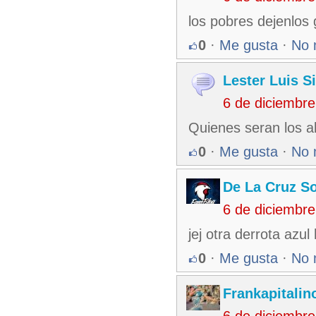
los pobres dejenlos
0
·
Me gusta
·
No 
Lester Luis S
6 de diciembr
Quienes seran los a
0
·
Me gusta
·
No 
De La Cruz So
6 de diciembr
jej otra derrota azu
0
·
Me gusta
·
No 
Frankapitalin