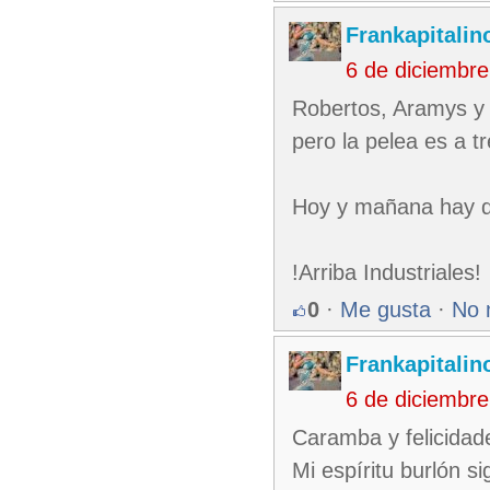
Frankapitalin
6 de diciembr
Robertos, Aramys y 
pero la pelea es a tr
Hoy y mañana hay qu
!Arriba Industriales!
0
·
Me gusta
·
No 
Frankapitalin
6 de diciembr
Caramba y felicidade
Mi espíritu burlón s