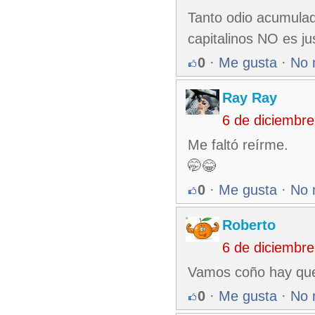
Tanto odio acumulado
capitalinos NO es ju
0
·
Me gusta
·
No 
Ray Ray
6 de diciembr
Me faltó reírme.
🤭😂
0
·
Me gusta
·
No 
Roberto
6 de diciembr
Vamos coño hay que
0
·
Me gusta
·
No 