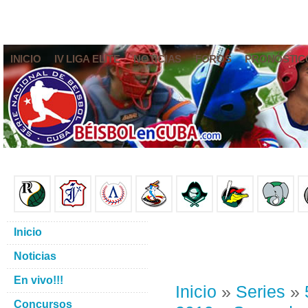
INICIO
IV LIGA ELITE
NOTICIAS
FOROS
PRONÓSTIC
Inicio
Noticias
En vivo!!!
Inicio
»
Series
»
Concursos