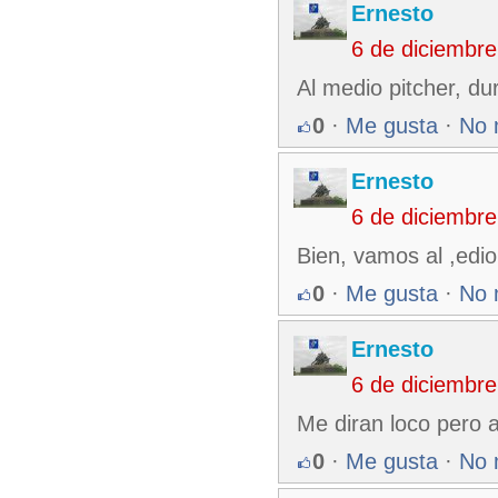
Ernesto
6 de diciembr
Al medio pitcher, dur
0
·
Me gusta
·
No 
Ernesto
6 de diciembr
Bien, vamos al ,edi
0
·
Me gusta
·
No 
Ernesto
6 de diciembr
Me diran loco pero a
0
·
Me gusta
·
No 