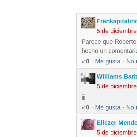
Frankapitalin
5 de diciembr
Parece que Roberto 
hecho un comentario
0
·
Me gusta
·
No 
Williams Bar
5 de diciembr
jjj
0
·
Me gusta
·
No 
Eliezer Mend
5 de diciembr