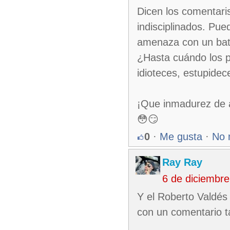
Dicen los comentaris
indisciplinados. Pued
amenaza con un bat
¿Hasta cuándo los p
idioteces, estupidece
¡Que inmadurez de 
😳😏
0
·
Me gusta
·
No 
Ray Ray
6 de diciembr
Y el Roberto Valdés 
con un comentario t