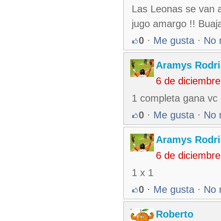
Las Leonas se van a
jugo amargo !! Buaja
0
·
Me gusta
·
No 
Aramys Rodri
6 de diciembr
1 completa gana vc 
0
·
Me gusta
·
No 
Aramys Rodri
6 de diciembr
1 x 1
0
·
Me gusta
·
No 
Roberto