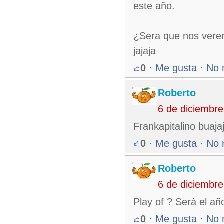
este año.
¿Sera que nos vere
jajaja
0
·
Me gusta
·
No 
Roberto
6 de diciembr
Frankapitalino buajaj
0
·
Me gusta
·
No 
Roberto
6 de diciembr
Play of ? Será el añ
0
·
Me gusta
·
No 