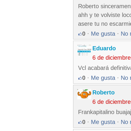
Roberto sincerament
ahh y te volviste lo
asere tu no escarmie
0
·
Me gusta
·
No 
Eduardo
6 de diciembr
Vcl acabará definiti
0
·
Me gusta
·
No 
Roberto
6 de diciembr
Frankapitalino buajaj
0
·
Me gusta
·
No 