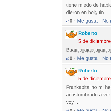
tiene miedo de habl
dieron en holguin
0
·
Me gusta
·
No 
Roberto
5 de diciembr
Buajajajjajajajajjajaja
0
·
Me gusta
·
No 
Roberto
5 de diciembr
Frankapitalino mi h
acostumbrado a ver 
voy ...
0
·
Me gusta
·
No 