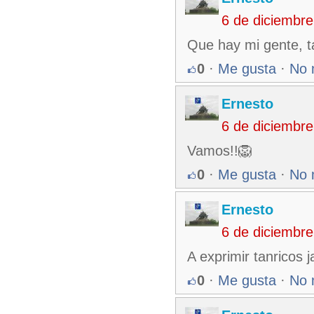
6 de diciembr
Que hay mi gente, t
0
·
Me gusta
·
No 
Ernesto
6 de diciembr
Vamos!!🦁
0
·
Me gusta
·
No 
Ernesto
6 de diciembr
A exprimir tanricos ja
0
·
Me gusta
·
No 