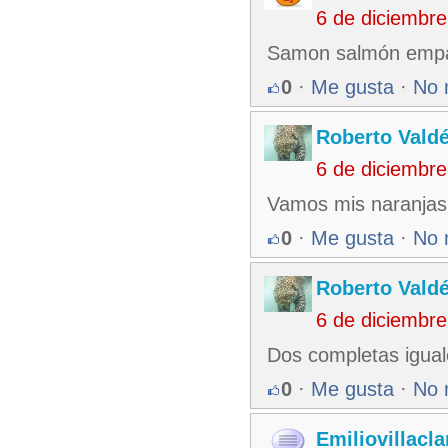
6 de diciembr
Samon salmón empat
0
·
Me gusta
·
No 
Roberto Vald
6 de diciembr
Vamos mis naranjas
0
·
Me gusta
·
No 
Roberto Vald
6 de diciembr
Dos completas igual
0
·
Me gusta
·
No 
Emiliovillacla