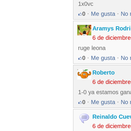
1x0vc
0
·
Me gusta
·
No 
Aramys Rodri
6 de diciembr
ruge leona
0
·
Me gusta
·
No 
Roberto
6 de diciembr
1-0 ya estamos gan
0
·
Me gusta
·
No 
Reinaldo Cue
6 de diciembr