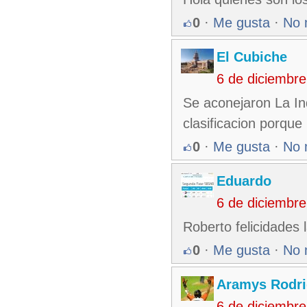
0
·
Me gusta
·
No 
El Cubiche
6 de diciembr
Se aconejaron La Ind
clasificacion porque
0
·
Me gusta
·
No 
Eduardo
6 de diciembr
Roberto felicidades 
0
·
Me gusta
·
No 
Aramys Rodri
6 de diciembr