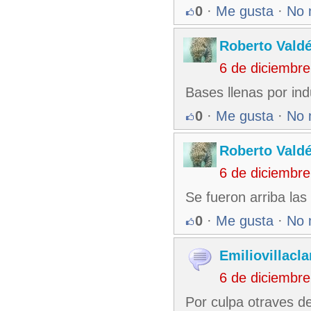
0
·
Me gusta
·
No 
Roberto Vald
6 de diciembr
Bases llenas por ind
0
·
Me gusta
·
No 
Roberto Vald
6 de diciembr
Se fueron arriba las
0
·
Me gusta
·
No 
Emiliovillacla
6 de diciembr
Por culpa otraves de