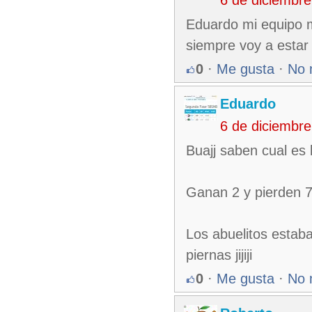
6 de diciembr
Eduardo mi equipo m
siempre voy a estar 
0
·
Me gusta
·
No 
Eduardo
6 de diciembr
Buajj saben cual es 
Ganan 2 y pierden 7 
Los abuelitos estab
piernas jijiji
0
·
Me gusta
·
No 