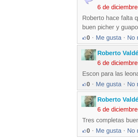
6 de diciembr
Roberto hace falta q
buen picher y guapo
0
·
Me gusta
·
No 
Roberto Vald
6 de diciembr
Escon para las leona
0
·
Me gusta
·
No 
Roberto Vald
6 de diciembr
Tres completas bue
0
·
Me gusta
·
No 