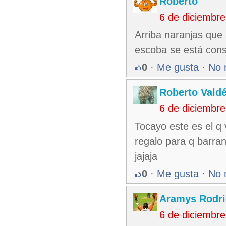
Roberto
6 de diciembr
Arriba naranjas que
escoba se está cons
0
·
Me gusta
·
No 
Roberto Vald
6 de diciembr
Tocayo este es el q 
regalo para q barran 
jajaja
0
·
Me gusta
·
No 
Aramys Rodri
6 de diciembr