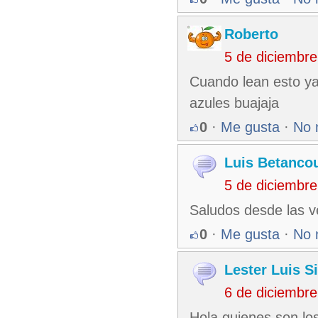
Roberto
5 de diciembr
Cuando lean esto ya
azules buajaja
0
·
Me gusta
·
No 
Luis Betancou
5 de diciembr
Saludos desde las 
0
·
Me gusta
·
No 
Lester Luis S
6 de diciembr
Hola quienes son lo