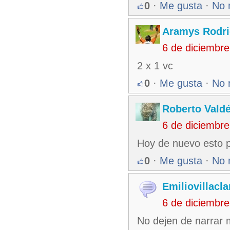
0
·
Me gusta
·
No 
Aramys Rodri
6 de diciembr
2 x 1 vc
0
·
Me gusta
·
No 
Roberto Vald
6 de diciembr
Hoy de nuevo esto pi
0
·
Me gusta
·
No 
Emiliovillacla
6 de diciembr
No dejen de narrar