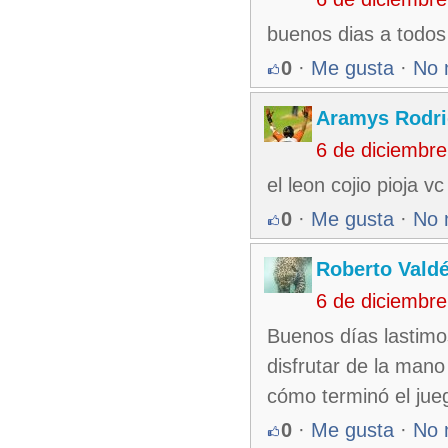
buenos dias a todos
0
·
Me gusta
·
No 
Aramys Rodri
6 de diciembr
el leon cojio pioja v
0
·
Me gusta
·
No 
Roberto Vald
6 de diciembr
Buenos días lastimo
disfrutar de la mano
cómo terminó el jueg
0
·
Me gusta
·
No 