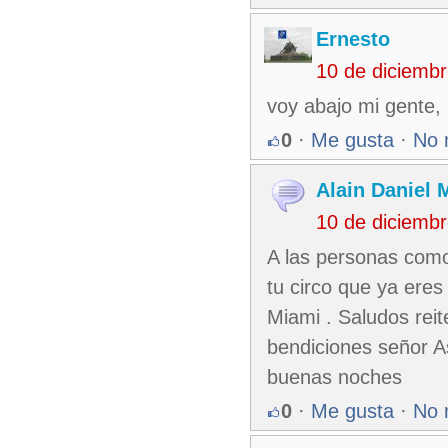
Ernesto
10 de diciemb
voy abajo mi gente, 
0
·
Me gusta
·
No 
Alain Daniel
10 de diciemb
A las personas como
tu circo que ya ere
Miami . Saludos reit
bendiciones señor As
buenas noches
0
·
Me gusta
·
No 