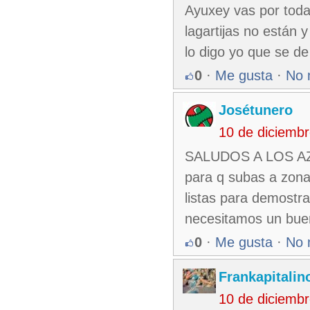
Ayuxey vas por todas
lagartijas no están 
lo digo yo que se de 
0
·
Me gusta
·
No 
Josétunero
10 de diciemb
SALUDOS A LOS AZUL
para q subas a zona 
listas para demostrar
necesitamos un buen 
0
·
Me gusta
·
No 
Frankapitalin
10 de diciemb