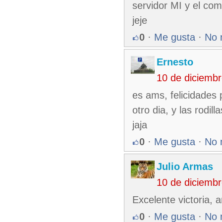
servidor MI y el co
jeje
0
·
Me gusta
·
No 
Ernesto
10 de diciemb
es ams, felicidades
otro dia, y las rodi
jaja
0
·
Me gusta
·
No 
Julio Armas
10 de diciemb
Excelente victoria,
0
·
Me gusta
·
No 