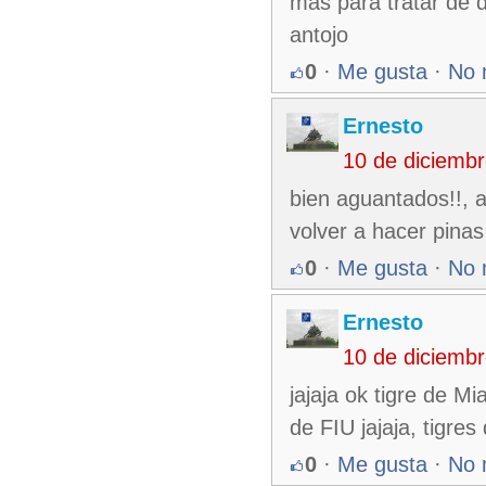
más para tratar de 
antojo
0
·
Me gusta
·
No 
Ernesto
10 de diciemb
bien aguantados!!, 
volver a hacer pinas
0
·
Me gusta
·
No 
Ernesto
10 de diciemb
jajaja ok tigre de M
de FIU jajaja, tigres
0
·
Me gusta
·
No 