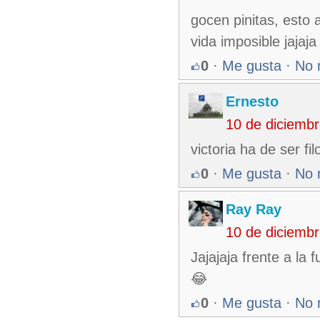
gocen pinitas, esto
vida imposible jajaja
0
·
Me gusta
·
No 
Ernesto
10 de diciemb
victoria ha de ser fi
0
·
Me gusta
·
No 
Ray Ray
10 de diciemb
Jajajaja frente a la 
😂
0
·
Me gusta
·
No 