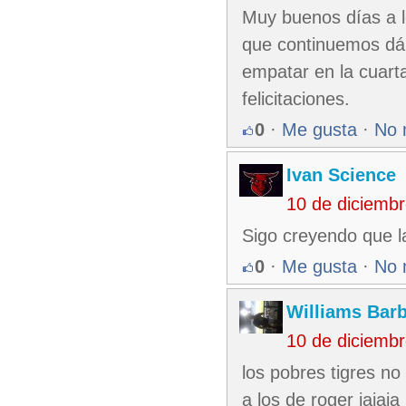
Muy buenos días a l
que continuemos dán
empatar en la cuarta
felicitaciones.
0
·
Me gusta
·
No 
Ivan Science
10 de diciemb
Sigo creyendo que la
0
·
Me gusta
·
No 
Williams Bar
10 de diciemb
los pobres tigres no
a los de roger jaj