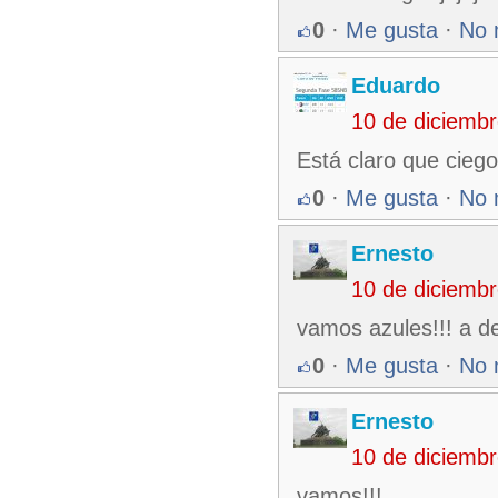
0
·
Me gusta
·
No 
Eduardo
10 de diciemb
Está claro que cieg
0
·
Me gusta
·
No 
Ernesto
10 de diciemb
vamos azules!!! a de
0
·
Me gusta
·
No 
Ernesto
10 de diciemb
vamos!!!