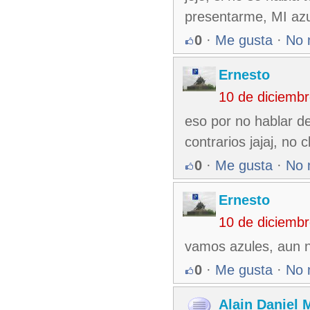
presentarme, MI azu
0
·
Me gusta
·
No 
Ernesto
10 de diciemb
eso por no hablar de 
contrarios jajaj, no 
0
·
Me gusta
·
No 
Ernesto
10 de diciemb
vamos azules, aun n
0
·
Me gusta
·
No 
Alain Daniel