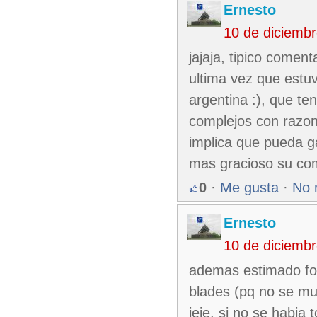
Ernesto
10 de diciemb
jajaja, tipico coment
ultima vez que estuv
argentina :), que t
complejos con razon
implica que pueda g
mas gracioso su com
0
·
Me gusta
·
No 
Ernesto
10 de diciemb
ademas estimado for
blades (pq no se muc
jeje, si no se habia