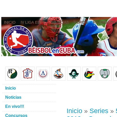
INICIO
IV LIGA ELITE
NOTICIAS
FOROS
PRONÓSTIC
Inicio
Noticias
En vivo!!!
Inicio
»
Series
»
Concursos