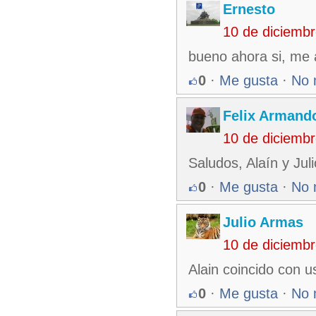
Ernesto
10 de diciemb
bueno ahora si, me a
0
·
Me gusta
·
No 
Felix Armando
10 de diciemb
Saludos, Alaín y Juli
0
·
Me gusta
·
No 
Julio Armas
10 de diciemb
Alain coincido con u
0
·
Me gusta
·
No 