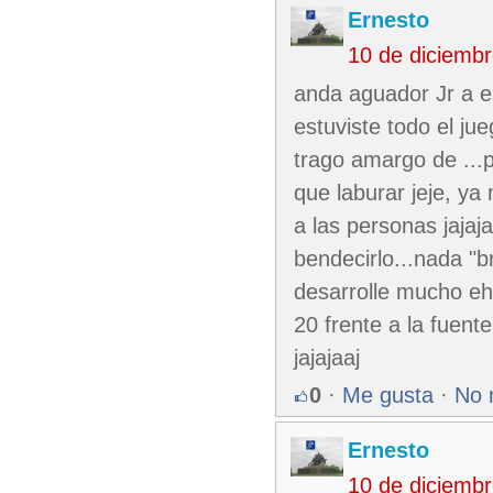
Ernesto
10 de diciemb
anda aguador Jr a e
estuviste todo el jue
trago amargo de ...p
que laburar jeje, y
a las personas jajaj
bendecirlo...nada "b
desarrolle mucho eh 
20 frente a la fuen
jajajaaj
0
·
Me gusta
·
No 
Ernesto
10 de diciemb