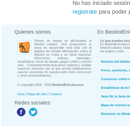
No has iniciado sesió
registrate
para poder 
Quienes somos
En BeisbolE
Somos un equipo de aficionados al
Lo que puedes enco
béisbol cubano. Nos propusimos la
En BeisbolEnCuba.co
tarea de desarrollar esta web con el
béisbol cubano, estad
objetivo de brindar información sobre el
los juegos y más...
Béisbol en Cuba y su Serie Nacional.
Ofrecemos noticias, reportajes,
estadísticas, foros de debate, juegos online y mucho
Noticias del béisb
más... Constantemente buscamos mejorar y ampliar
nuestros servicios por lo que pronto publicaremos
Foros, opiniones, 
nuevas secciones en nuestra web como concursos
y otros entretenimientos.
Concursos sobre e
© copyright 2009 - 2026
BeisbolEnCuba.com
Estadísticas de la 
Inicio
|
Mapa del sitio
|
Contacto
Serie 50, la Serie d
Redes sociales:
Mapa de nuestra 
Directorio de Béi