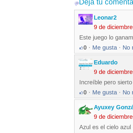
Deja tu comenta
Leonar2
9 de diciembr
Este juego lo ganam
0
·
Me gusta
·
No 
Eduardo
9 de diciembr
Increíble pero sierto
0
·
Me gusta
·
No 
Ayuxey Gonzá
9 de diciembr
Azul es el cielo azu