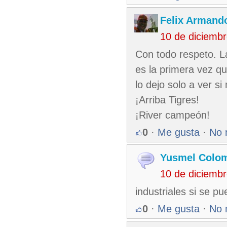
Felix Armando
10 de diciemb
Con todo respeto. L
es la primera vez q
lo dejo solo a ver si
¡Arriba Tigres!
¡River campeón!
0
·
Me gusta
·
No 
Yusmel Colom
10 de diciemb
industriales si se 
0
·
Me gusta
·
No 