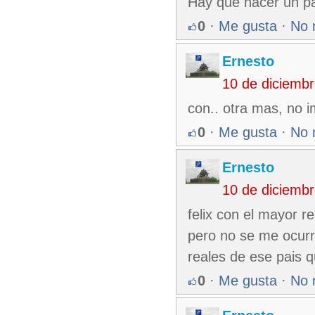
Hay que hacer un pa
0
·
Me gusta
·
No 
Ernesto
10 de diciemb
con.. otra mas, no i
0
·
Me gusta
·
No 
Ernesto
10 de diciemb
felix con el mayor r
pero no se me ocurr
reales de ese pais q
0
·
Me gusta
·
No 