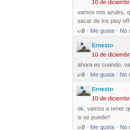
10 de diciemb
vamos mis azules, qu
sacar de los play off 
0
·
Me gusta
·
No 
Ernesto
10 de diciemb
ahora es cuando, va
0
·
Me gusta
·
No 
Ernesto
10 de diciemb
ok, vamos a tener qu
si se puede!!
0
·
Me gusta
·
No 