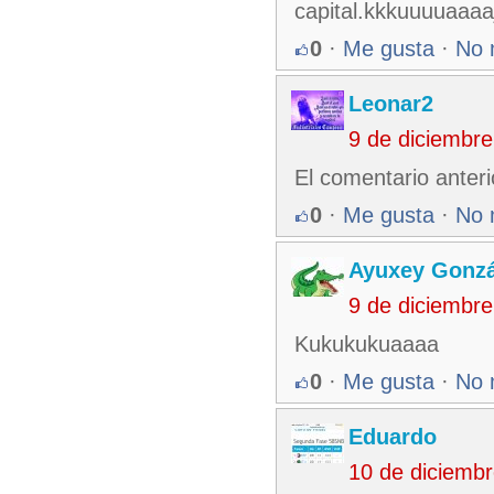
capital.kkkuuuuaaaa
0
·
Me gusta
·
No 
Leonar2
9 de diciembr
El comentario anteri
0
·
Me gusta
·
No 
Ayuxey Gonzá
9 de diciembr
Kukukukuaaaa
0
·
Me gusta
·
No 
Eduardo
10 de diciemb