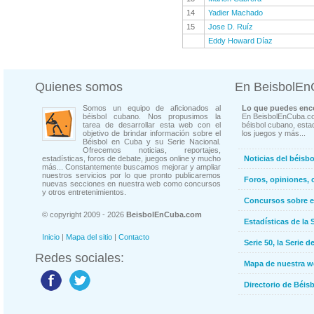
14
Yadier Machado
15
Jose D. Ruíz
Eddy Howard Díaz
Quienes somos
En BeisbolE
Somos un equipo de aficionados al
Lo que puedes enco
béisbol cubano. Nos propusimos la
En BeisbolEnCuba.co
tarea de desarrollar esta web con el
béisbol cubano, estad
objetivo de brindar información sobre el
los juegos y más...
Béisbol en Cuba y su Serie Nacional.
Ofrecemos noticias, reportajes,
estadísticas, foros de debate, juegos online y mucho
Noticias del béisb
más... Constantemente buscamos mejorar y ampliar
nuestros servicios por lo que pronto publicaremos
Foros, opiniones, 
nuevas secciones en nuestra web como concursos
y otros entretenimientos.
Concursos sobre e
© copyright 2009 - 2026
BeisbolEnCuba.com
Estadísticas de la 
Inicio
|
Mapa del sitio
|
Contacto
Serie 50, la Serie d
Redes sociales:
Mapa de nuestra 
Directorio de Béi