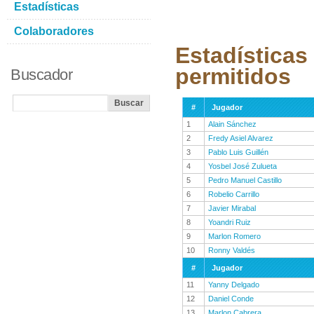
Estadísticas
Colaboradores
Estadísticas
permitidos
Buscador
#
Jugador
1
Alain Sánchez
2
Fredy Asiel Alvarez
3
Pablo Luis Guillén
4
Yosbel José Zulueta
5
Pedro Manuel Castillo
6
Robelio Carrillo
7
Javier Mirabal
8
Yoandri Ruiz
9
Marlon Romero
10
Ronny Valdés
#
Jugador
11
Yanny Delgado
12
Daniel Conde
13
Marlon Cabrera