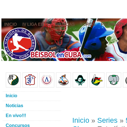
INICIO
IV LIGA ELITE
NOTICIAS
FOROS
PRONÓSTIC
Inicio
Noticias
En vivo!!!
Inicio
»
Series
»
Concursos