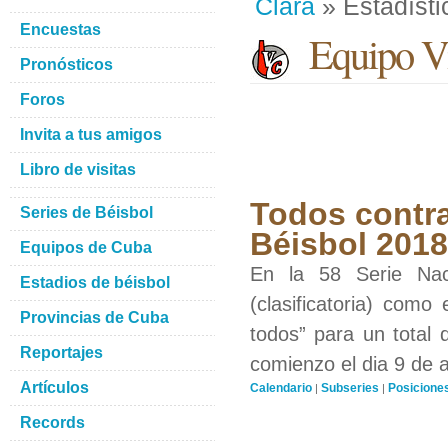
Clara
» Estadísti
Encuestas
Equipo Vi
Pronósticos
Foros
Invita a tus amigos
Libro de visitas
Todos contra
Series de Béisbol
Béisbol 201
Equipos de Cuba
En la 58 Serie Nac
Estadios de béisbol
(clasificatoria) como
Provincias de Cuba
todos” para un total 
Reportajes
comienzo el dia 9 de 
Artículos
Calendario
Subseries
Posicione
|
|
Records