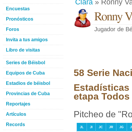
Clara
» Ronny Va
Encuestas
Ronny Va
Pronósticos
Jugador de Bé
Foros
Invita a tus amigos
Libro de visitas
Series de Béisbol
58 Serie Nac
Equipos de Cuba
Estadios de béisbol
Estadísticas
Provincias de Cuba
etapa Todos 
Reportajes
Pitcheo de "R
Artículos
Records
JL
JI
JC
JR
JG
J