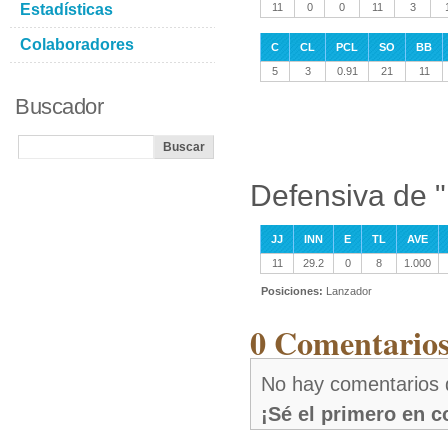
Estadísticas
11
0
0
11
3
Colaboradores
C
CL
PCL
SO
BB
5
3
0.91
21
11
Buscador
Defensiva de 
JJ
INN
E
TL
AVE
11
29.2
0
8
1.000
Posiciones:
Lanzador
0 Comentarios
No hay comentarios 
¡Sé el primero en 