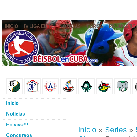
INICIO
IV LIGA ELITE
NOTICIAS
FOROS
PRONÓSTIC
Inicio
Noticias
En vivo!!!
Inicio
»
Series
»
Concursos