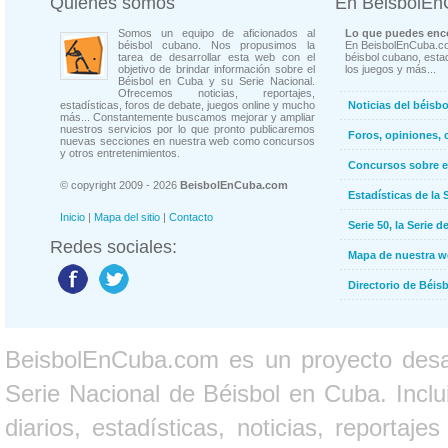
Quienes somos
En BeisbolE
Somos un equipo de aficionados al
Lo que puedes enco
béisbol cubano. Nos propusimos la
En BeisbolEnCuba.co
tarea de desarrollar esta web con el
béisbol cubano, estad
objetivo de brindar información sobre el
los juegos y más...
Béisbol en Cuba y su Serie Nacional.
Ofrecemos noticias, reportajes,
estadísticas, foros de debate, juegos online y mucho
Noticias del béisb
más... Constantemente buscamos mejorar y ampliar
nuestros servicios por lo que pronto publicaremos
Foros, opiniones, 
nuevas secciones en nuestra web como concursos
y otros entretenimientos.
Concursos sobre e
© copyright 2009 - 2026
BeisbolEnCuba.com
Estadísticas de la 
Inicio
|
Mapa del sitio
|
Contacto
Serie 50, la Serie d
Redes sociales:
Mapa de nuestra 
Directorio de Béi
BeisbolEnCuba.com es un proyecto desarr
Serie Nacional de Béisbol en Cuba. Inclui
diarios, estadísticas, noticias, report