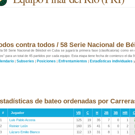
odos contra todos / 58 Serie Nacional de Bé
la 58 Serie Nacional de Béisbol en Cuba se jugará la primera fase (clasificatoria) como en
os” para un total de 45 partidos por cada equipo. Esta etapa tiene fecha de comienzo el dia 9
lendario
Subseries
Posiciones
Enfrentamientos
Estadísticas individuales
|
|
|
|
stadísticas de bateo ordenadas por Carrer
#
Jugador
VB
C
H
2B
3B
HR
C
1
Luis Pablo Acosta
125
19
35
7
0
1
2
Reinier León
160
15
41
6
0
2
3
Lázaro Emilio Blanco
112
13
31
8
1
1