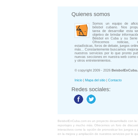
Quienes somos
Somos un equipo de afici
béisbol cubano. Nos prop
tarea de desarrollar esta w
objetivo de brindar informació
Béisbol en Cuba y su Serie 
Ofrecemos noticias, rep
estadísticas, foros de debate, juegos onli
más... Constantemente buscamos mejorar
nuestros servicios por lo que pronto pu
nuevas secciones en nuestra web como 
y otros entretenimientos.
© copyright 2009 - 2026
BeisbolEnCuba
Inicio
|
Mapa del sitio
|
Contacto
Redes sociales:
BeisbolEnCuba.com es un proyecto desarrollado con la ide
reportajes y mucho más. Ofrecemos un foro de discusión
interactivos como la opción de pronosticar los juegos 
en la mejora y ampliación de nuestros servicios por lo q