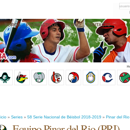
usuario
FOROS
PRONÓSTICOS
EN VIVO
CONTACTO
Ho
icio
»
Series
»
58 Serie Nacional de Béisbol 2018-2019
»
Pinar del Rio
Equipo Pinar del Rio (PRI)