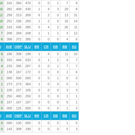
16
.316
.360
.470
0
0
1
7
9
16
.282
.409
.430
1
4
3
29
8
12
.259
.313
.309
6
2
0
13
31
10
.252
.336
.283
1
2
0
16
14
10
.319
.436
.385
5
4
2
26
11
7
.208
.269
.208
1
1
1
3
12
6
.308
.372
.385
0
0
0
4
6
I
AVE
OBP
SLU
BR
CR
DB
BB
SO
6
.186
.308
.198
1
4
5
11
10
5
.333
.444
.533
0
1
2
4
7
4
.233
.395
.267
0
0
1
7
7
2
.138
.167
.172
0
0
0
1
6
1
.000
.500
.000
0
0
1
0
0
1
.273
.273
.364
1
0
0
0
3
1
.105
.227
.105
0
0
0
3
3
0
.250
.400
.250
0
0
0
1
1
0
.167
.167
.167
0
0
0
0
1
0
.000
.125
.000
0
0
0
1
3
I
AVE
OBP
SLU
BR
CR
DB
BB
SO
0
.000
.100
.000
0
0
0
1
5
0
.143
.308
.190
0
0
0
5
3