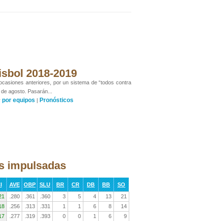
isbol 2018-2019
 ocasiones anteriores, por un sistema de “todos contra
 de agosto. Pasarán...
por equipos
Pronósticos
y
|
as impulsadas
I
AVE
OBP
SLU
BR
CR
DB
BB
SO
21
.280
.361
.360
3
5
4
13
21
18
.256
.313
.331
1
1
6
8
14
17
.277
.319
.393
0
0
1
6
9