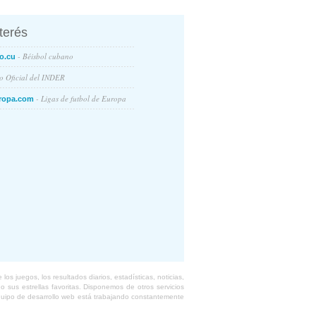
nterés
- Béisbol cubano
o.cu
io Oficial del INDER
- Ligas de futbol de Europa
ropa.com
s juegos, los resultados diarios, estadísticas, noticias,
 sus estrellas favoritas. Disponemos de otros servicios
equipo de desarrollo web está trabajando constantemente