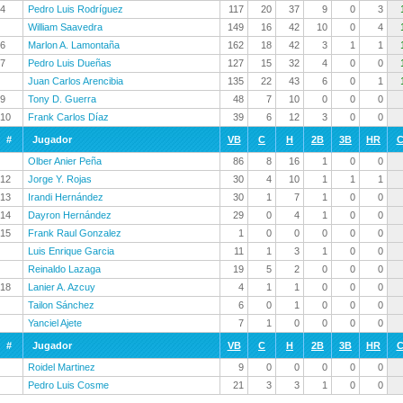
4
Pedro Luis Rodríguez
117
20
37
9
0
3
William Saavedra
149
16
42
10
0
4
6
Marlon A. Lamontaña
162
18
42
3
1
1
7
Pedro Luis Dueñas
127
15
32
4
0
0
Juan Carlos Arencibia
135
22
43
6
0
1
9
Tony D. Guerra
48
7
10
0
0
0
10
Frank Carlos Díaz
39
6
12
3
0
0
#
Jugador
VB
C
H
2B
3B
HR
C
Olber Anier Peña
86
8
16
1
0
0
12
Jorge Y. Rojas
30
4
10
1
1
1
13
Irandi Hernández
30
1
7
1
0
0
14
Dayron Hernández
29
0
4
1
0
0
15
Frank Raul Gonzalez
1
0
0
0
0
0
Luis Enrique Garcia
11
1
3
1
0
0
Reinaldo Lazaga
19
5
2
0
0
0
18
Lanier A. Azcuy
4
1
1
0
0
0
Tailon Sánchez
6
0
1
0
0
0
Yanciel Ajete
7
1
0
0
0
0
#
Jugador
VB
C
H
2B
3B
HR
C
Roidel Martinez
9
0
0
0
0
0
Pedro Luis Cosme
21
3
3
1
0
0