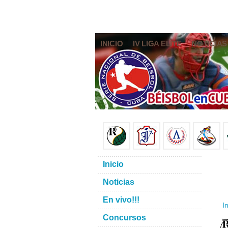
INICIO
IV LIGA ELITE
NOTICIAS
Inicio
Noticias
En vivo!!!
In
Concursos