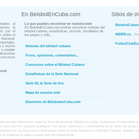
En BeisbolEnCuba.com
Sitios de i
onados al
Lo que puedes encontrar en nuestra web
BeisbolCuban
usimos la
En BeisbolEnCuba.com podrás encontrar noticias del
eb con el
béisbol cubano, estadísticas, records, resultados de
- Sit
INDER.cu
n sobre el
los juegos y más...
Nacional.
ortajes,
FutbolClubEu
ne y mucho
Noticias del béisbol cubano
 y ampliar
blicaremos
Foros, opiniones, comentarios...
concursos
Concursos sobre el Béisbol Cubano
.com
Estadísticas de la Serie Nacional
Serie 50, la Serie de Oro
Mapa de nuestra web
Directorio de BéisbolenCuba.com
a brindar información sobre la Serie Nacional de Béisbol en Cuba. Incluiremos el calendario de lo
 para que los usuarios publiquen sus ideas, opiniones o comentarios de la Serie, los juegos o
o participar en los Concursos y Encuestas sobre la Serie Nacional y el Béisbol Cubano. Nuestro 
ue te invitamos a visitar nuestra web frecuentemente.