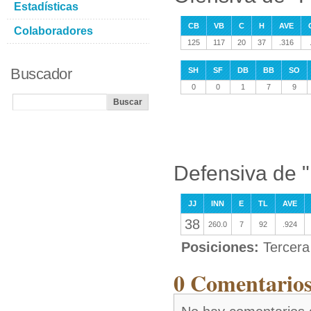
Estadísticas
CB
VB
C
H
AVE
Colaboradores
125
117
20
37
.316
Buscador
SH
SF
DB
BB
SO
0
0
1
7
9
Defensiva de 
JJ
INN
E
TL
AVE
38
260.0
7
92
.924
Posiciones:
Tercera
0 Comentarios