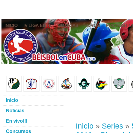
INICIO
IV LIGA ELITE
NOTICIAS
FOROS
PRONÓSTIC
Inicio
Noticias
En vivo!!!
Inicio
»
Series
»
Concursos