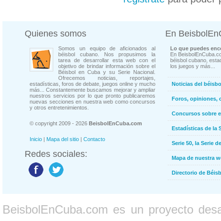
Quienes somos
En BeisbolE
Somos un equipo de aficionados al
Lo que puedes enco
béisbol cubano. Nos propusimos la
En BeisbolEnCuba.co
tarea de desarrollar esta web con el
béisbol cubano, estad
objetivo de brindar información sobre el
los juegos y más...
Béisbol en Cuba y su Serie Nacional.
Ofrecemos noticias, reportajes,
estadísticas, foros de debate, juegos online y mucho
Noticias del béisb
más... Constantemente buscamos mejorar y ampliar
nuestros servicios por lo que pronto publicaremos
Foros, opiniones, 
nuevas secciones en nuestra web como concursos
y otros entretenimientos.
Concursos sobre e
© copyright 2009 - 2026
BeisbolEnCuba.com
Estadísticas de la 
Inicio
|
Mapa del sitio
|
Contacto
Serie 50, la Serie d
Redes sociales:
Mapa de nuestra 
Directorio de Béi
BeisbolEnCuba.com es un proyecto desarr