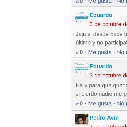
0
·
Me gusta
·
No 
Eduardo
3 de octubre 
Jaja si desde hace 
último y no participa
0
·
Me gusta
·
No 
Eduardo
3 de octubre 
Ha y para que quede
si pierdo nadie me 
0
·
Me gusta
·
No 
Pedro Avm
3 de octubre 