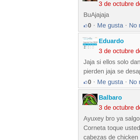
3 de octubre 
BuAjajaja
0
·
Me gusta
·
No 
Eduardo
3 de octubre 
Jaja si ellos solo d
pierden jaja se des
0
·
Me gusta
·
No 
Balbaro
3 de octubre 
Ayuxey bro ya salg
Corneta toque usted
cabezas de chicken j