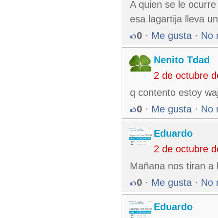
A quien se le ocurre
esa lagartija lleva un
0
·
Me gusta
·
No 
Nenito Tdad
2 de octubre 
q contento estoy wa
0
·
Me gusta
·
No 
Eduardo
2 de octubre 
Mañana nos tiran a 
0
·
Me gusta
·
No 
Eduardo