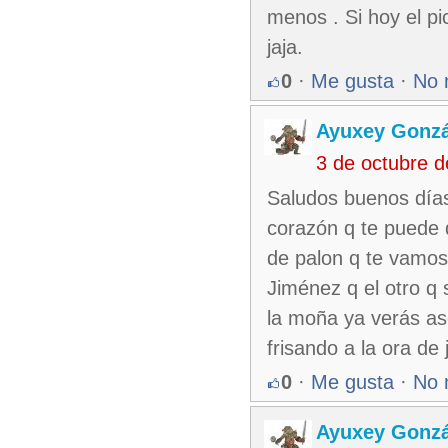
menos . Si hoy el pi
jaja.
0
·
Me gusta
·
No 
Ayuxey Gonzá
3 de octubre 
Saludos buenos día
corazón q te puede 
de palon q te vamos 
Jiménez q el otro q 
la moña ya verás as
frisando a la ora de
0
·
Me gusta
·
No 
Ayuxey Gonzá