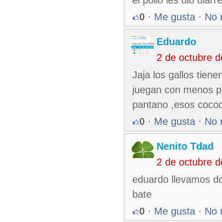
el pollo les dio diarre
0
·
Me gusta
·
No 
Eduardo
2 de octubre 
Jaja los gallos tien
juegan con menos pr
pantano ,esos cocod
0
·
Me gusta
·
No 
Nenito Tdad
2 de octubre 
eduardo llevamos do
bate
0
·
Me gusta
·
No 