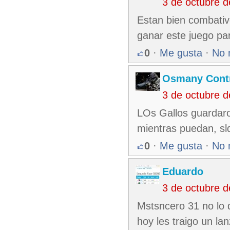
3 de octubre 
Estan bien combativ
ganar este juego par
0
·
Me gusta
·
No 
Osmany Cont
3 de octubre 
LOs Gallos guardaro
mientras puedan, sl
0
·
Me gusta
·
No 
Eduardo
3 de octubre 
Mstsncero 31 no lo 
hoy les traigo un la