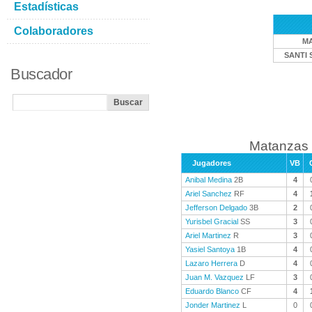
Estadísticas
Colaboradores
M
SANTI 
Buscador
Matanzas 
Jugadores
VB
Anibal Medina
2B
4
Ariel Sanchez
RF
4
Jefferson Delgado
3B
2
Yurisbel Gracial
SS
3
Ariel Martinez
R
3
Yasiel Santoya
1B
4
Lazaro Herrera
D
4
Juan M. Vazquez
LF
3
Eduardo Blanco
CF
4
Jonder Martinez
L
0