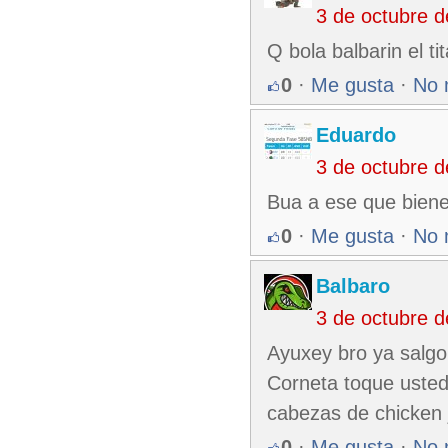
3 de octubre 
Q bola balbarin el ti
0
·
Me gusta
·
No 
Eduardo
3 de octubre 
Bua a ese que biene 
0
·
Me gusta
·
No 
Balbaro
3 de octubre 
Ayuxey bro ya salg
Corneta toque usted
cabezas de chicken j
0
·
Me gusta
·
No 