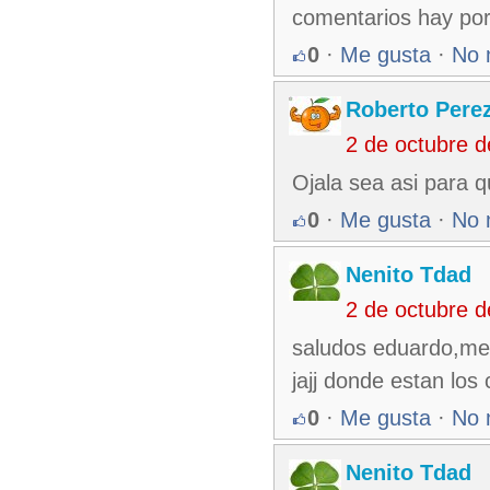
comentarios hay por
0
·
Me gusta
·
No 
Roberto Pere
2 de octubre 
Ojala sea asi para 
0
·
Me gusta
·
No 
Nenito Tdad
2 de octubre 
saludos eduardo,me 
jajj donde estan los
0
·
Me gusta
·
No 
Nenito Tdad