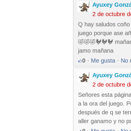
Ayuxey Gonzá
2 de octubre 
Q hay saludos coño n
juego porque ase añ
🤣🤣🤣🐓🐓🐓 mañana
jamo mañana
0
·
Me gusta
·
No 
Ayuxey Gonzá
2 de octubre 
Señores esta página 
a la ora del juego.
después de q se term
aller ganamo y no 