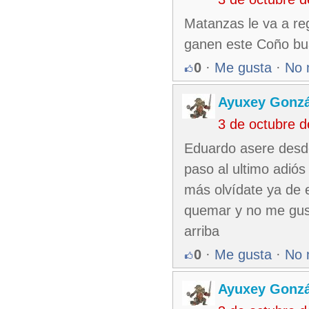
Matanzas le va a reg
ganen este Coño bua
0
·
Me gusta
·
No 
Ayuxey Gonzá
3 de octubre 
Eduardo asere desde 
paso al ultimo adiós
más olvídate ya de 
quemar y no me gust
arriba
0
·
Me gusta
·
No 
Ayuxey Gonzá