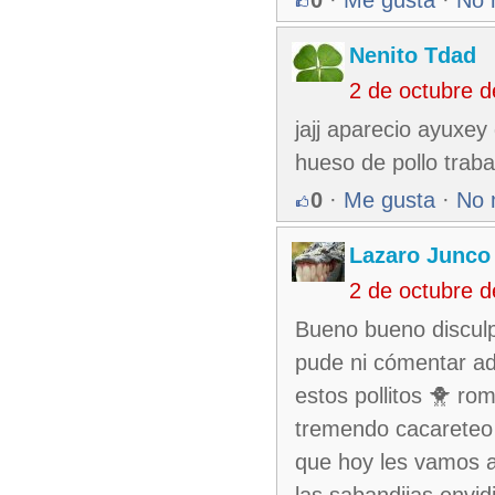
0
·
Me gusta
·
No 
Nenito Tdad
2 de octubre 
jajj aparecio ayuxey
hueso de pollo traba
0
·
Me gusta
·
No 
Lazaro Junco
2 de octubre 
Bueno bueno disculp
pude ni cómentar ad
estos pollitos 🐥 r
tremendo cacareteo 
que hoy les vamos a