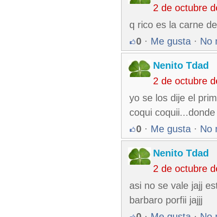
2 de octubre 
q rico es la carne de 
0
·
Me gusta
·
No 
Nenito Tdad
2 de octubre 
yo se los dije el pri
coqui coquii...donde
0
·
Me gusta
·
No 
Nenito Tdad
2 de octubre 
asi no se vale jajj 
barbaro porfii jajjj
0
·
Me gusta
·
No 