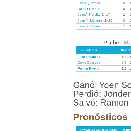
Denis Quesada
L
0
Renner Rivero
L
0
Jose A. Noroña
(1)-LF
1
Juan M. Martinez
(2)-2B
0
Jans B. Chavez
(3)
1
Pitcheo M
Jugadores
INN
V
Jonder Martinez
5.1
2
Denis Quesada
0.0
Renner Rivero
2.2
1
Ganó: Yoen So
Perdió: Jonder
Salvó: Ramon 
Pronósticos 
A favor de Santi Spiritus
A fa