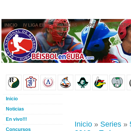
INICIO
IV LIGA ELITE
NOTICIAS
FOROS
PRONÓSTIC
Inicio
Noticias
En vivo!!!
Inicio
»
Series
»
Concursos