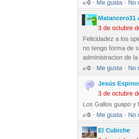
0
·
Me gusta
·
No 
Matancero31 
3 de octubre 
Felicidadez a los sp
no tengo forma de s
administracion de la
0
·
Me gusta
·
No 
Jesús Espino
3 de octubre 
Los Gallos guapo y 
0
·
Me gusta
·
No 
El Cubiche