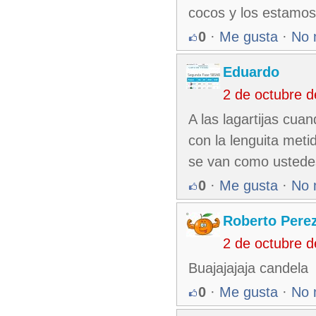
cocos y los estamos 
0
·
Me gusta
·
No 
Eduardo
2 de octubre 
A las lagartijas cu
con la lenguita met
se van como ustede
0
·
Me gusta
·
No 
Roberto Pere
2 de octubre 
Buajajajaja candela
0
·
Me gusta
·
No 