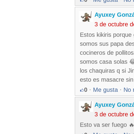
Ayuxey Gonzá
3 de octubre 
Estos kikiris porque
somos sus papa des
cocineros de pollit
somos casa solas 
los chaquiras q si J
esto es masacre si
0
·
Me gusta
·
No 
Ayuxey Gonzá
3 de octubre 
Esto va ser fuego 