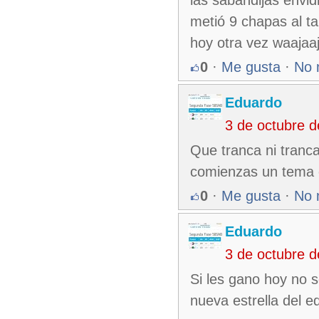
las sabandijas env
metió 9 chapas al t
hoy otra vez waajaaj
0
·
Me gusta
·
No 
Eduardo
3 de octubre 
Que tranca ni tranc
comienzas un tema c
0
·
Me gusta
·
No 
Eduardo
3 de octubre 
Si les gano hoy no s
nueva estrella del e