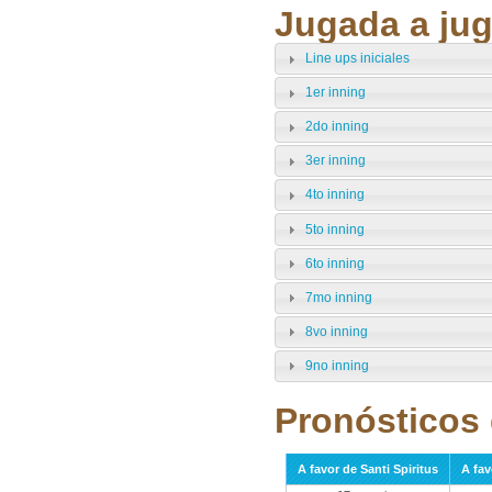
Jugada a jug
Line ups iniciales
1er inning
2do inning
3er inning
4to inning
5to inning
6to inning
7mo inning
8vo inning
9no inning
Pronósticos 
A favor de Santi Spiritus
A fav