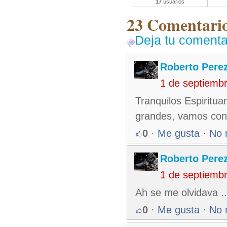
17
usuarios
23 Comentarios
Deja tu comenta
Roberto Pere
1 de septiemb
Tranquilos Espiritu
grandes, vamos contr
0
·
Me gusta
·
No 
Roberto Pere
1 de septiemb
Ah se me olvidava ..
0
·
Me gusta
·
No 