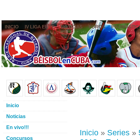
INICIO
IV LIGA ELITE
NOTICIAS
FOROS
PRONÓSTIC
Inicio
Noticias
En vivo!!!
Inicio
»
Series
»
Concursos