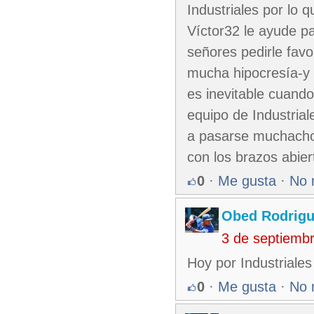
Industriales por lo 
Víctor32 le ayude pa
señores pedirle favo
mucha hipocresía-y 
es inevitable cuand
equipo de Industrial
a pasarse muchacho
con los brazos abiert
0
·
Me gusta
·
No 
Obed Rodrig
3 de septiemb
Hoy por Industriale
0
·
Me gusta
·
No 