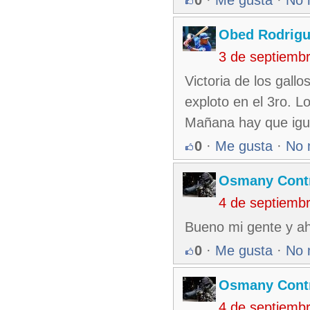
Obed Rodrig
3 de septiemb
Victoria de los gall
exploto en el 3ro. L
Mañana hay que igua
0
·
Me gusta
·
No 
Osmany Cont
4 de septiemb
Bueno mi gente y ah
0
·
Me gusta
·
No 
Osmany Cont
4 de septiemb