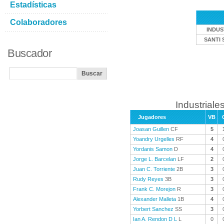
Estadísticas
Colaboradores
INDUS
SANTI 
Buscador
Industriales
Jugadores
VB
Joasan Guillen
CF
5
Yoandry Urgelles
RF
4
Yordanis Samon
D
4
Jorge L. Barcelan
LF
2
Juan C. Torriente
2B
3
Rudy Reyes
3B
3
Frank C. Morejon
R
3
Alexander Malleta
1B
4
Yorbert Sanchez
SS
3
Ian A. Rendon D L
L
0