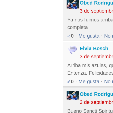
Obed Rodrig
3 de septiemb
Ya nos fuimos arriba
completa
0
·
Me gusta
·
No 
Elvia Bosch
3 de septiemb
Arriba mis azules, q
Entenza. Felicidade
0
·
Me gusta
·
No 
Obed Rodrig
3 de septiemb
Bueno Sancti Spirit