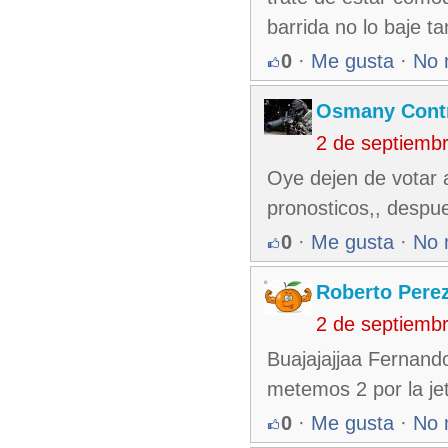
barrida no lo baje ta
0
·
Me gusta
·
No 
Osmany Cont
2 de septiemb
Oye dejen de votar a
pronosticos,, despue
0
·
Me gusta
·
No 
Roberto Pere
2 de septiemb
Buajajajjaa Fernand
metemos 2 por la jet
0
·
Me gusta
·
No 