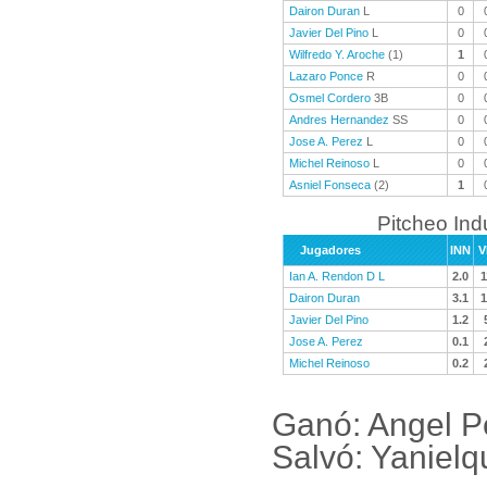
Dairon Duran
L
0
Javier Del Pino
L
0
Wilfredo Y. Aroche
(1)
1
Lazaro Ponce
R
0
Osmel Cordero
3B
0
Andres Hernandez
SS
0
Jose A. Perez
L
0
Michel Reinoso
L
0
Asniel Fonseca
(2)
1
Pitcheo Ind
Jugadores
INN
V
Ian A. Rendon D L
2.0
1
Dairon Duran
3.1
1
Javier Del Pino
1.2
Jose A. Perez
0.1
Michel Reinoso
0.2
Ganó: Angel P
Salvó: Yanielq