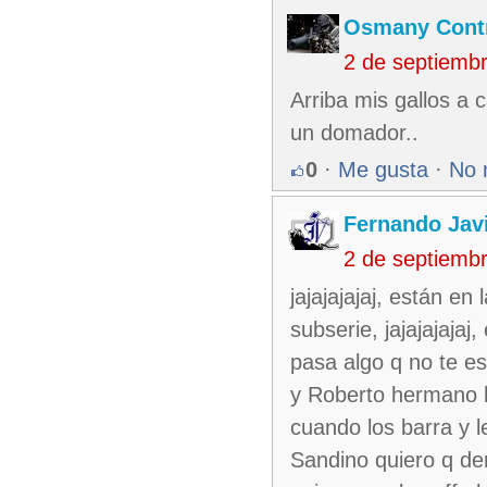
Osmany Cont
2 de septiemb
Arriba mis gallos a c
un domador..
0
·
Me gusta
·
No 
Fernando Jav
2 de septiemb
jajajajajaj, están e
subserie, jajajajaja
pasa algo q no te e
y Roberto hermano le
cuando los barra y 
Sandino quiero q dem