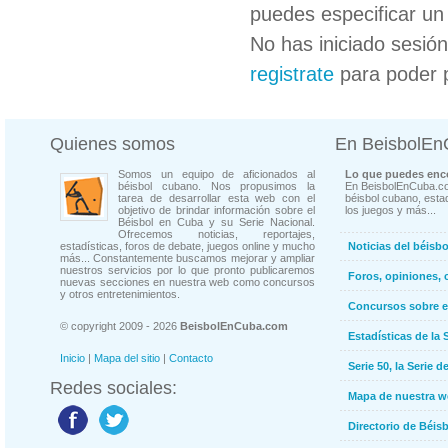
puedes especificar un 
No has iniciado sesió
registrate
para poder 
Quienes somos
En BeisbolE
Somos un equipo de aficionados al
Lo que puedes enco
béisbol cubano. Nos propusimos la
En BeisbolEnCuba.co
tarea de desarrollar esta web con el
béisbol cubano, estad
objetivo de brindar información sobre el
los juegos y más...
Béisbol en Cuba y su Serie Nacional.
Ofrecemos noticias, reportajes,
estadísticas, foros de debate, juegos online y mucho
Noticias del béisb
más... Constantemente buscamos mejorar y ampliar
nuestros servicios por lo que pronto publicaremos
Foros, opiniones, 
nuevas secciones en nuestra web como concursos
y otros entretenimientos.
Concursos sobre e
© copyright 2009 - 2026
BeisbolEnCuba.com
Estadísticas de la 
Inicio
|
Mapa del sitio
|
Contacto
Serie 50, la Serie d
Redes sociales:
Mapa de nuestra 
Directorio de Béi