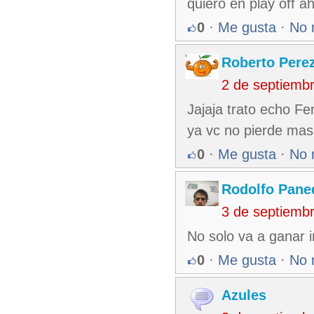
quiero en play off a
0
·
Me gusta
·
No 
Roberto Pere
2 de septiemb
Jajaja trato echo Fe
ya vc no pierde mas
0
·
Me gusta
·
No 
Rodolfo Pane
3 de septiemb
No solo va a ganar i
0
·
Me gusta
·
No 
Azules