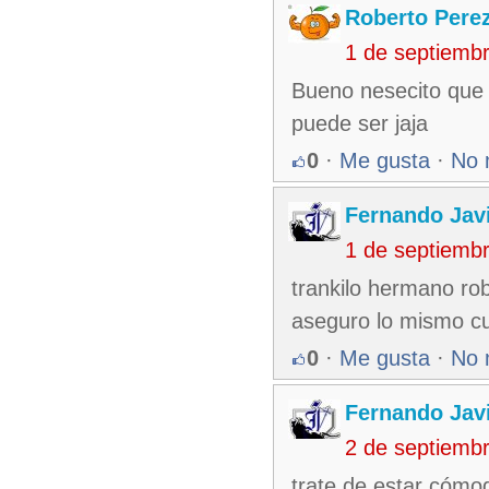
Roberto Pere
1 de septiemb
Bueno nesecito que 
puede ser jaja
0
·
Me gusta
·
No 
Fernando Jav
1 de septiemb
trankilo hermano ro
aseguro lo mismo cua
0
·
Me gusta
·
No 
Fernando Jav
2 de septiemb
trate de estar cómod