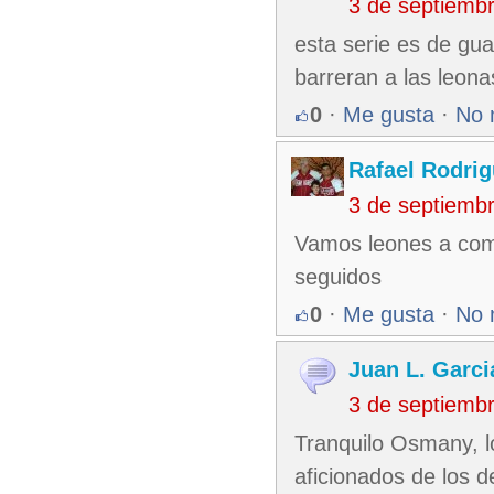
3 de septiemb
esta serie es de gu
barreran a las leona
0
·
Me gusta
·
No 
Rafael Rodri
3 de septiemb
Vamos leones a com
seguidos
0
·
Me gusta
·
No 
Juan L. Garci
3 de septiemb
Tranquilo Osmany, 
aficionados de los