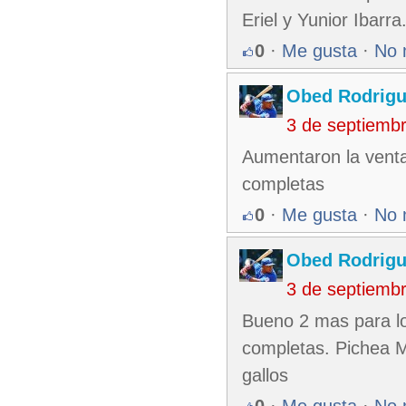
Eriel y Yunior Ibar
0
·
Me gusta
·
No 
Obed Rodrig
3 de septiemb
Aumentaron la venta
completas
0
·
Me gusta
·
No 
Obed Rodrig
3 de septiemb
Bueno 2 mas para lo
completas. Pichea M
gallos
0
·
Me gusta
·
No 