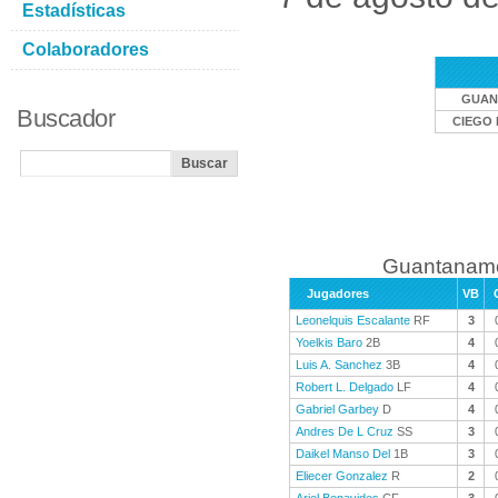
Estadísticas
Colaboradores
GUAN
Buscador
CIEGO 
Guantanamo
Jugadores
VB
Leonelquis Escalante
RF
3
Yoelkis Baro
2B
4
Luis A. Sanchez
3B
4
Robert L. Delgado
LF
4
Gabriel Garbey
D
4
Andres De L Cruz
SS
3
Daikel Manso Del
1B
3
Eliecer Gonzalez
R
2