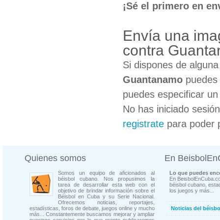
¡Sé el primero en en
Envía una ima
contra Guant
Si dispones de algun
Guantanamo
puedes c
puedes especificar un 
No has iniciado sesió
registrate
para poder 
Quienes somos
En BeisbolE
Somos un equipo de aficionados al
Lo que puedes enco
béisbol cubano. Nos propusimos la
En BeisbolEnCuba.co
tarea de desarrollar esta web con el
béisbol cubano, estad
objetivo de brindar información sobre el
los juegos y más...
Béisbol en Cuba y su Serie Nacional.
Ofrecemos noticias, reportajes,
estadísticas, foros de debate, juegos online y mucho
Noticias del béisb
más... Constantemente buscamos mejorar y ampliar