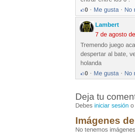
0
·
Me gusta
·
No 
Lambert
7 de agosto d
Tremendo juego acab
despertar al bate, 
holanda
0
·
Me gusta
·
No 
Deja tu coment
Debes
iniciar sesión
Imágenes de 
No tenemos imágenes 