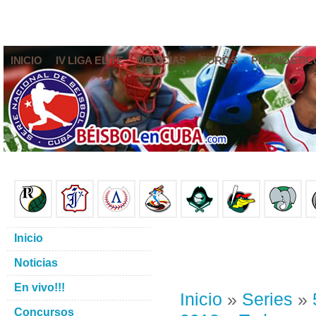
INICIO
IV LIGA ELITE
NOTICIAS
FOROS
PRONÓSTIC
Inicio
Noticias
En vivo!!!
Inicio
»
Series
»
Concursos