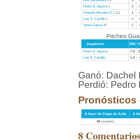
Ariel Benavides
CF
3
Pedro E. Aguero
L
0
Orlando Morales D L
(1)
1
Luis E. Castillo
L
0
Yandi Gainza
R
0
Pitcheo Gu
Jugadores
INN
V
Pedro E. Aguero
7.0
2
Luis E. Castillo
1.0
Ganó: Dachel
Perdió: Pedro 
Pronósticos 
A favor de Ciego de Avila
A f
48
usuarios
8 Comentarios 