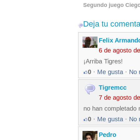
Segundo juego Ciego
Deja tu comenta
Felix Armando
6 de agosto d
¡Arriba Tigres!
0
·
Me gusta
·
No 
Tigremcc
7 de agosto d
no han completado 
0
·
Me gusta
·
No 
Pedro