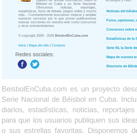
objetivo de brindar información sobre el
los juegos y más...
Béisbol en Cuba y su Serie Nacional.
Ofrecemos noticias, reportajes,
estadísticas, foros de debate, juegos online y mucho
Noticias del béisb
más... Constantemente buscamos mejorar y ampliar
nuestros servicios por lo que pronto publicaremos
Foros, opiniones, 
nuevas secciones en nuestra web como concursos
y otros entretenimientos.
Concursos sobre e
© copyright 2009 - 2026
BeisbolEnCuba.com
Estadísticas de la 
Inicio
|
Mapa del sitio
|
Contacto
Serie 50, la Serie d
Redes sociales:
Mapa de nuestra 
Directorio de Béi
BeisbolEnCuba.com es un proyecto desarr
Serie Nacional de Béisbol en Cuba. Inclui
diarios, estadísticas, noticias, report
para que los usuarios publiquen sus ideas
o sus estrellas favoritas. Disponemos d