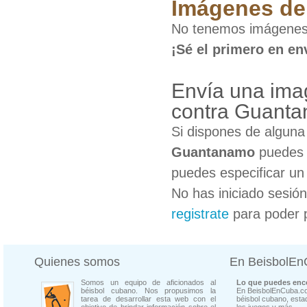
Imágenes de 
No tenemos imágenes
¡Sé el primero en en
Envía una im
contra Guant
Si dispones de algun
Guantanamo
puedes c
puedes especificar un 
No has iniciado sesió
registrate
para poder 
Quienes somos
En BeisbolE
Somos un equipo de aficionados al
Lo que puedes enco
béisbol cubano. Nos propusimos la
En BeisbolEnCuba.co
tarea de desarrollar esta web con el
béisbol cubano, estad