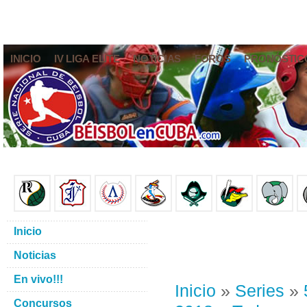
INICIO
IV LIGA ELITE
NOTICIAS
FOROS
PRONÓSTIC
Inicio
Noticias
En vivo!!!
Inicio
»
Series
»
Concursos