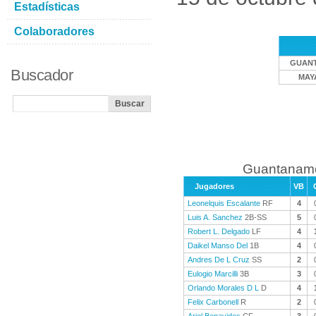
Estadísticas
Colaboradores
GUAN
Buscador
MAY
Guantanamo
Jugadores
VB
Leonelquis Escalante
RF
4
Luis A. Sanchez
2B-SS
5
Robert L. Delgado
LF
4
Daikel Manso Del
1B
4
Andres De L Cruz
SS
2
Eulogio Marcilli
3B
3
Orlando Morales D L
D
4
Felix Carbonell
R
2