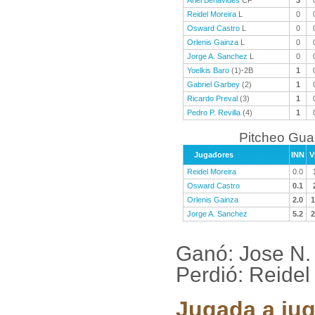
Ariel Benavides
CF
3
Reidel Moreira
L
0
Osward Castro
L
0
Orlenis Gainza
L
0
Jorge A. Sanchez
L
0
Yoelkis Baro
(1)-2B
1
Gabriel Garbey
(2)
1
Ricardo Preval
(3)
1
Pedro P. Revilla
(4)
1
Pitcheo Gu
Jugadores
INN
V
Reidel Moreira
0.0
Osward Castro
0.1
Orlenis Gainza
2.0
1
Jorge A. Sanchez
5.2
2
Ganó: Jose N.
Perdió: Reidel
Jugada a jug