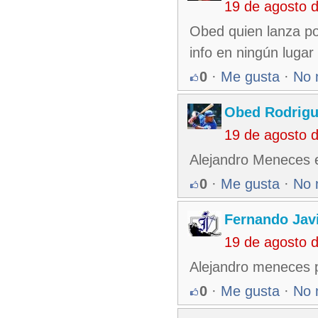
19 de agosto 
Obed quien lanza po
info en ningún lugar
0
·
Me gusta
·
No 
Obed Rodrigu
19 de agosto 
Alejandro Meneces e
0
·
Me gusta
·
No 
Fernando Jav
19 de agosto 
Alejandro meneces p
0
·
Me gusta
·
No 