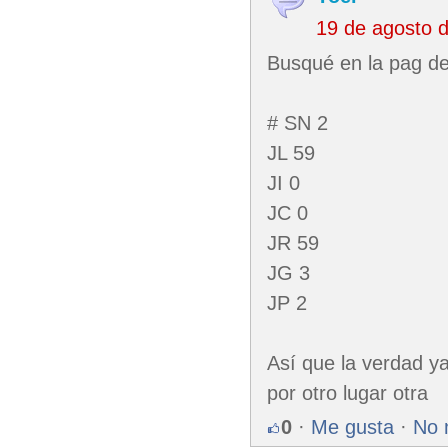
19 de agosto 
Busqué en la pag de 
# SN 2
JL 59
JI 0
JC 0
JR 59
JG 3
JP 2
Así que la verdad ya
por otro lugar otra
0
·
Me gusta
·
No 