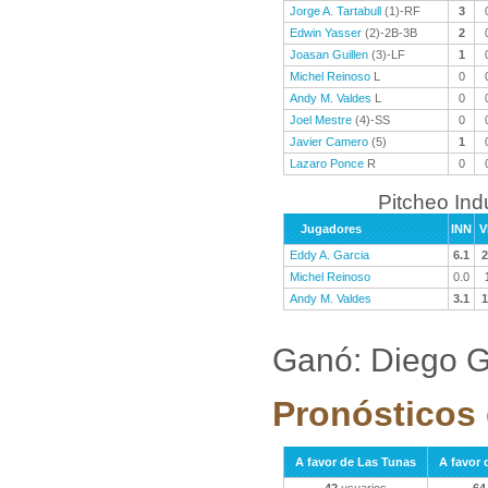
Jorge A. Tartabull
(1)-RF
3
Edwin Yasser
(2)-2B-3B
2
Joasan Guillen
(3)-LF
1
Michel Reinoso
L
0
Andy M. Valdes
L
0
Joel Mestre
(4)-SS
0
Javier Camero
(5)
1
Lazaro Ponce
R
0
Pitcheo Ind
Jugadores
INN
V
Eddy A. Garcia
6.1
2
Michel Reinoso
0.0
Andy M. Valdes
3.1
1
Ganó: Diego G
Pronósticos 
A favor de Las Tunas
A favor 