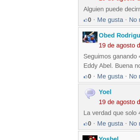
Alguien puede decirm
0
·
Me gusta
·
No 
Obed Rodrigu
19 de agosto 
Seguimos ganando 4
Eddy Abel. Buena no
0
·
Me gusta
·
No 
Yoel
19 de agosto 
La verdad que solo 
0
·
Me gusta
·
No 
Yosbel