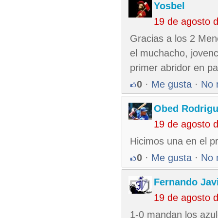
Yosbel
19 de agosto 
Gracias a los 2 Men
el muchacho, jovenci
primer abridor en p
0
·
Me gusta
·
No 
Obed Rodrigu
19 de agosto 
Hicimos una en el p
0
·
Me gusta
·
No 
Fernando Jav
19 de agosto 
1-0 mandan los azu