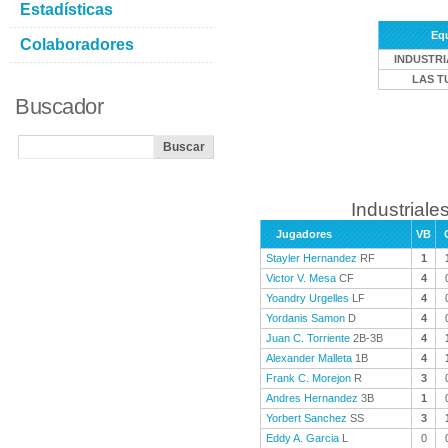
Estadísticas
Eq
Colaboradores
INDUSTRI
LAS T
Buscador
Industriales
Jugadores
VB
Stayler Hernandez
RF
1
Victor V. Mesa
CF
4
Yoandry Urgelles
LF
4
Yordanis Samon
D
4
Juan C. Torriente
2B-3B
4
Alexander Malleta
1B
4
Frank C. Morejon
R
3
Andres Hernandez
3B
1
Yorbert Sanchez
SS
3
Eddy A. Garcia
L
0