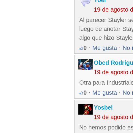
Yoel
19 de agosto 
Al parecer Stayler s
luego de anotar Stay
algo que hizo Stayle
0
·
Me gusta
·
No 
Obed Rodrigu
19 de agosto 
Otra para Industrial
0
·
Me gusta
·
No 
Yosbel
19 de agosto 
No hemos podido esta