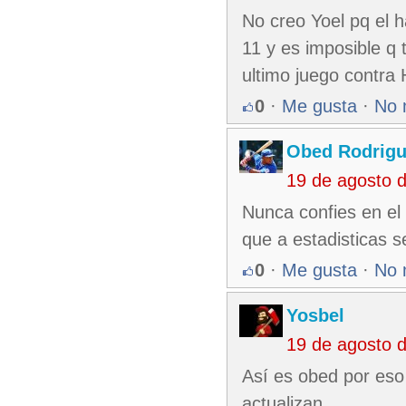
No creo Yoel pq el h
11 y es imposible q 
ultimo juego contra 
0
·
Me gusta
·
No 
Obed Rodrigu
19 de agosto 
Nunca confies en el 
que a estadisticas s
0
·
Me gusta
·
No 
Yosbel
19 de agosto 
Así es obed por eso 
actualizan