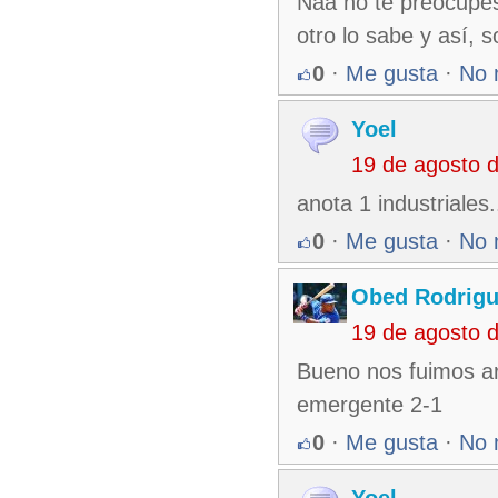
Naa no te preocupes
otro lo sabe y así, 
0
·
Me gusta
·
No 
Yoel
19 de agosto 
anota 1 industriales
0
·
Me gusta
·
No 
Obed Rodrigu
19 de agosto 
Bueno nos fuimos ar
emergente 2-1
0
·
Me gusta
·
No 