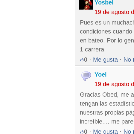
Yosbel
19 de agosto 
Pues es un muchach
condiciones cuando 
en bateo. Por lo gen
1 carrera
0
·
Me gusta
·
No 
Yoel
19 de agosto 
Gracias Obed, me apu
tengan las estadísti
nuestras propias pág
increíble.... me pare
0
·
Me gusta
·
No 