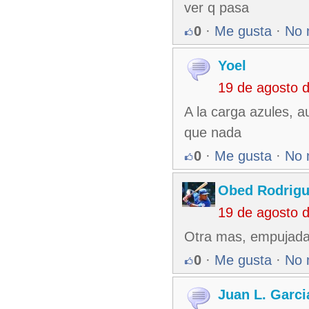
ver q pasa
0
·
Me gusta
·
No 
Yoel
19 de agosto 
A la carga azules, a
que nada
0
·
Me gusta
·
No 
Obed Rodrigu
19 de agosto 
Otra mas, empujada p
0
·
Me gusta
·
No 
Juan L. Garci