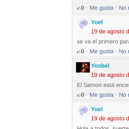
0
·
Me gusta
·
No 
Yoel
19 de agosto 
se va el primero pa
0
·
Me gusta
·
No 
Yosbel
19 de agosto 
El Samon está encend
0
·
Me gusta
·
No 
Yoel
19 de agosto 
Hola a todos, suert