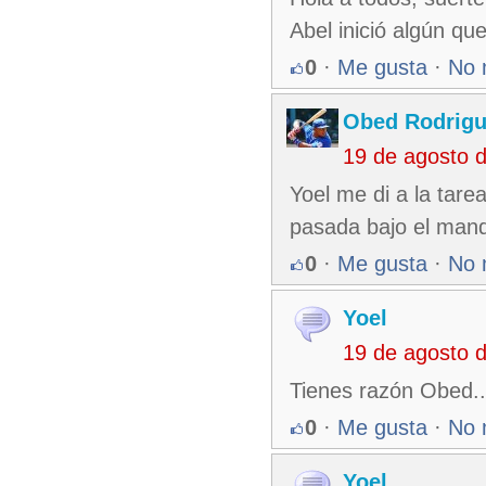
Abel inició algún q
0
·
Me gusta
·
No 
Obed Rodrigu
19 de agosto 
Yoel me di a la tare
pasada bajo el mand
0
·
Me gusta
·
No 
Yoel
19 de agosto 
Tienes razón Obed...
0
·
Me gusta
·
No 
Yoel