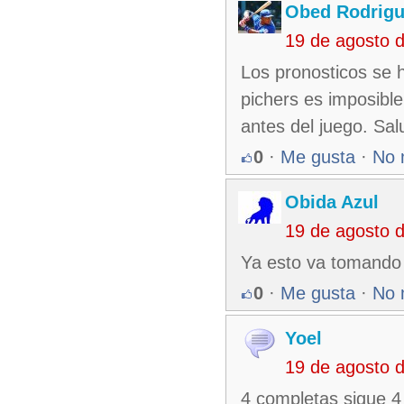
Obed Rodrigu
19 de agosto 
Los pronosticos se h
pichers es imposibl
antes del juego. Sa
0
·
Me gusta
·
No 
Obida Azul
19 de agosto 
Ya esto va tomando
0
·
Me gusta
·
No 
Yoel
19 de agosto 
4 completas sigue 4 