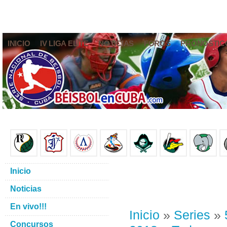
INICIO
IV LIGA ELITE
NOTICIAS
FOROS
PRONÓSTIC
Inicio
Noticias
En vivo!!!
Inicio
»
Series
»
Concursos