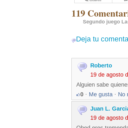
42
usuarios
64
119 Comentari
Segundo juego Las
Deja tu comenta
Roberto
19 de agosto 
Alguien sabe quienes
0
·
Me gusta
·
No 
Juan L. Garci
19 de agosto 
Obed eres tremenda