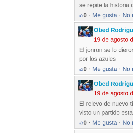
se repite la histori
0
·
Me gusta
·
No 
Obed Rodrigu
19 de agosto 
El jonron se lo dier
por los azules
0
·
Me gusta
·
No 
Obed Rodrigu
19 de agosto 
El relevo de nuevo t
visto un partido es
0
·
Me gusta
·
No 