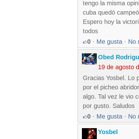
tengo la misma opin
cuba quedó campeón.
Espero hoy la victor
todos
0
·
Me gusta
·
No 
Obed Rodrigu
19 de agosto 
Gracias Yosbel. Lo p
por el picheo abrido
algo. Tal vez le vio
por gusto. Saludos
0
·
Me gusta
·
No 
Yosbel