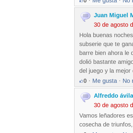
0
·
Me gusta
·
No 
Juan Miguel 
30 de agosto 
Hola buenas noches 
subserie que te gan
barre bien ahora le 
dolió bastante amig
del juego y la mejo
0
·
Me gusta
·
No 
Alfreddo ávil
30 de agosto 
Vamos leñadores est
cosecha de triunfos,