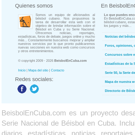
Quienes somos
En BeisbolE
Somos un equipo de aficionados al
Lo que puedes enco
béisbol cubano. Nos propusimos la
En BeisbolEnCuba.co
tarea de desarrollar esta web con el
béisbol cubano, estad
objetivo de brindar información sobre el
los juegos y más...
Béisbol en Cuba y su Serie Nacional.
Ofrecemos noticias, reportajes,
estadísticas, foros de debate, juegos online y mucho
Noticias del béisb
más... Constantemente buscamos mejorar y ampliar
nuestros servicios por lo que pronto publicaremos
Foros, opiniones, 
nuevas secciones en nuestra web como concursos
y otros entretenimientos.
Concursos sobre e
© copyright 2009 - 2026
BeisbolEnCuba.com
Estadísticas de la 
Inicio
|
Mapa del sitio
|
Contacto
Serie 50, la Serie d
Redes sociales:
Mapa de nuestra 
Directorio de Béi
BeisbolEnCuba.com es un proyecto desarr
Serie Nacional de Béisbol en Cuba. Inclui
diarios, estadísticas, noticias, report