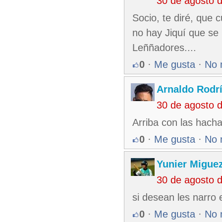
30 de agosto 
Socio, te diré, que
no hay Jiquí que se 
Leññadores....
0
·
Me gusta
·
No 
Arnaldo Rodr
30 de agosto 
Arriba con las hacha
0
·
Me gusta
·
No 
Yunier Migue
30 de agosto 
si desean les narro
0
·
Me gusta
·
No 