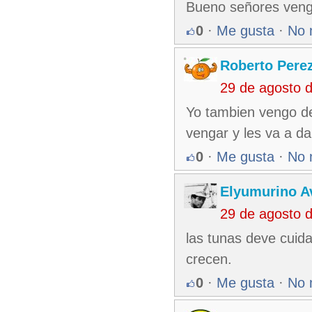
Bueno señores vengo 
0
·
Me gusta
·
No 
Roberto Pere
29 de agosto 
Yo tambien vengo de
vengar y les va a d
0
·
Me gusta
·
No 
Elyumurino 
29 de agosto 
las tunas deve cuida
crecen.
0
·
Me gusta
·
No 