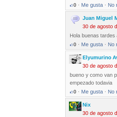
0
·
Me gusta
·
No 
Juan Miguel 
30 de agosto 
Hola buenas tardes 
0
·
Me gusta
·
No 
Elyumurino 
30 de agosto 
bueno y como van po
empezado todavia
0
·
Me gusta
·
No 
Nix
30 de agosto 