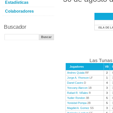
Estadísticas
Colaboradores
Buscador
ISLA DE L
Las Tunas 
Jugadores
VB
Andres Quiala
RF
2
Jorge A. Yhonson
LF
1
Danel Castro
D
4
Yosvany Alarcon
1B
3
Rafael R. Viñales
R
3
Yudier Rondon
3B
5
Yonisbel Pompa
2B
5
Magdiel A. Gomez
SS
3