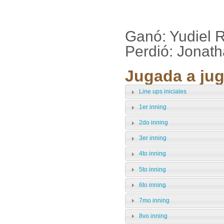
Ganó: Yudiel 
Perdió: Jonat
Jugada a jug
Line ups iniciales
1er inning
2do inning
3er inning
4to inning
5to inning
6to inning
7mo inning
8vo inning