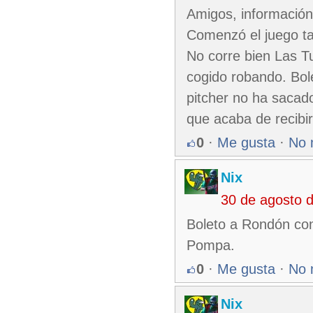
Amigos, información
Comenzó el juego ta
No corre bien Las Tu
cogido robando. Bole
pitcher no ha sacado
que acaba de recibir
0
·
Me gusta
·
No 
Nix
30 de agosto 
Boleto a Rondón con
Pompa.
0
·
Me gusta
·
No 
Nix