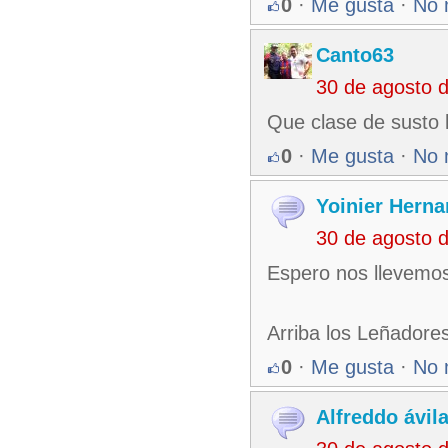
0
·
Me gusta
·
No 
Canto63
30 de agosto 
Que clase de susto le
0
·
Me gusta
·
No 
Yoinier Hern
30 de agosto 
Espero nos llevemos
Arriba los Leñadores
0
·
Me gusta
·
No 
Alfreddo ávil