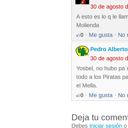
30 de agosto 
A esto es lo q le ll
Molienda
0
·
Me gusta
·
No 
Pedro Alberto
30 de agosto 
Yosbel, no hubo pa´
todo a los Piratas p
el Mella.
0
·
Me gusta
·
No 
Deja tu coment
Debes
iniciar sesión