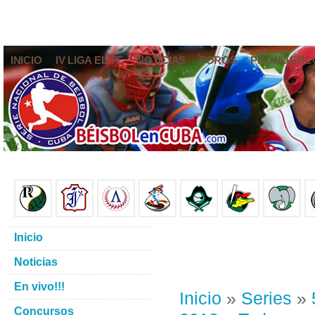
INICIO
IV LIGA ELITE
NOTICIAS
FOROS
PRONÓSTIC
Inicio
Noticias
En vivo!!!
Inicio
»
Series
»
Concursos