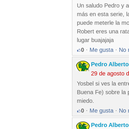
Un saludo Pedro y a
más en esta serie, la
puede meterle la mot
Robert eres una rata
lugar buajajaja
0
·
Me gusta
·
No 
Pedro Alberto
29 de agosto 
Yosbel si ves la ent
Buena Fe) sobre la 
miedo.
0
·
Me gusta
·
No 
Pedro Alberto