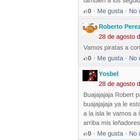
también a los seguid
0
·
Me gusta
·
No 
Roberto Pere
28 de agosto 
Vamos piratas a cor
0
·
Me gusta
·
No 
Yosbel
28 de agosto 
Buajajajaja Robert p
buajajajaja ya le e
a la isla le vamos a 
arriba mis leñadore
0
·
Me gusta
·
No 