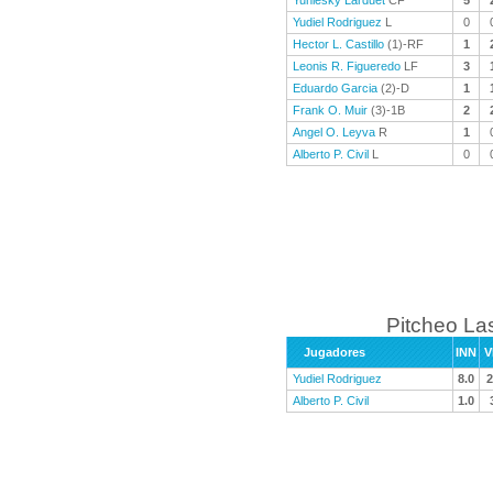
Yuniesky Larduet
CF
5
Yudiel Rodriguez
L
0
Hector L. Castillo
(1)-RF
1
Leonis R. Figueredo
LF
3
Eduardo Garcia
(2)-D
1
Frank O. Muir
(3)-1B
2
Angel O. Leyva
R
1
Alberto P. Civil
L
0
Pitcheo La
Jugadores
INN
V
Yudiel Rodriguez
8.0
2
Alberto P. Civil
1.0