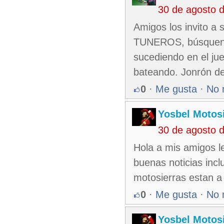
30 de agosto 
Amigos los invito a
TUNEROS, búsquenlo 
sucediendo en el ju
bateando. Jonrón de 
0
·
Me gusta
·
No 
Yosbel Motos
30 de agosto 
Hola a mis amigos l
buenas noticias incl
motosierras estan a
0
·
Me gusta
·
No 
Yosbel Motos