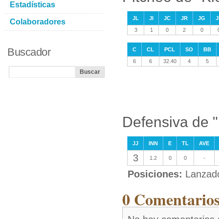
Estadísticas
JL
JI
JC
JR
JG
J
Colaboradores
3
1
0
2
0
Buscador
C
CL
PCL
SO
BB
6
6
32.40
4
5
Defensiva de 
JJ
INN
E
TL
AVE
3
1.2
0
0
-
Posiciones:
Lanzad
0 Comentarios