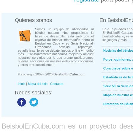
Quienes somos
En BeisbolE
Somos un equipo de aficionados al
Lo que puedes enco
béisbol cubano. Nos propusimos la
En BeisbolEnCuba.co
tarea de desarrollar esta web con el
béisbol cubano, estad
objetivo de brindar información sobre el
los juegos y más...
Béisbol en Cuba y su Serie Nacional.
Ofrecemos noticias, reportajes,
estadísticas, foros de debate, juegos online y mucho
Noticias del béisb
más... Constantemente buscamos mejorar y ampliar
nuestros servicios por lo que pronto publicaremos
Foros, opiniones, 
nuevas secciones en nuestra web como concursos
y otros entretenimientos.
Concursos sobre e
© copyright 2009 - 2026
BeisbolEnCuba.com
Estadísticas de la 
Inicio
|
Mapa del sitio
|
Contacto
Serie 50, la Serie d
Redes sociales:
Mapa de nuestra 
Directorio de Béi
BeisbolEnCuba.com es un proyecto desarr