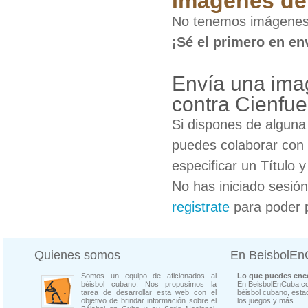
Imágenes de 
No tenemos imágenes
¡Sé el primero en en
Envía una ima
contra Cienfu
Si dispones de algun
puedes colaborar con 
especificar un Título 
No has iniciado sesió
registrate
para poder 
Quienes somos
En BeisbolE
Somos un equipo de aficionados al
Lo que puedes enco
béisbol cubano. Nos propusimos la
En BeisbolEnCuba.co
tarea de desarrollar esta web con el
béisbol cubano, estad
objetivo de brindar información sobre el
los juegos y más...