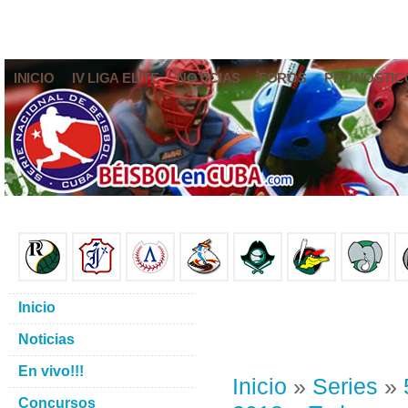
INICIO
IV LIGA ELITE
NOTICIAS
FOROS
PRONÓSTIC
Inicio
Noticias
En vivo!!!
Inicio
»
Series
»
Concursos