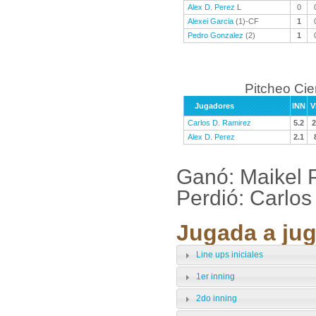
Alex D. Perez
L
0
Alexei Garcia
(1)-CF
1
Pedro Gonzalez
(2)
1
Pitcheo Ci
Jugadores
INN
V
Carlos D. Ramirez
5.2
2
Alex D. Perez
2.1
Ganó: Maikel P
Perdió: Carlos
Jugada a jug
Line ups iniciales
1er inning
2do inning