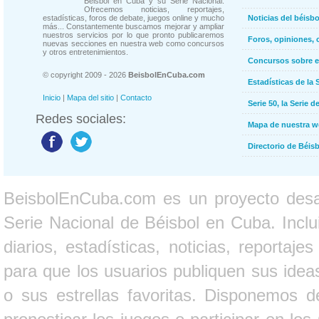
Béisbol en Cuba y su Serie Nacional.
Ofrecemos noticias, reportajes,
estadísticas, foros de debate, juegos online y mucho
Noticias del béisb
más... Constantemente buscamos mejorar y ampliar
nuestros servicios por lo que pronto publicaremos
Foros, opiniones, 
nuevas secciones en nuestra web como concursos
y otros entretenimientos.
Concursos sobre e
© copyright 2009 - 2026
BeisbolEnCuba.com
Estadísticas de la 
Inicio
|
Mapa del sitio
|
Contacto
Serie 50, la Serie d
Redes sociales:
Mapa de nuestra 
Directorio de Béi
BeisbolEnCuba.com es un proyecto desarr
Serie Nacional de Béisbol en Cuba. Inclui
diarios, estadísticas, noticias, report
para que los usuarios publiquen sus ideas
o sus estrellas favoritas. Disponemos d