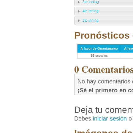
3er inning
4to inning
5to inning
Pronósticos 
A favor de Guantanamo
A fav
66
usuarios
0 Comentarios 
No hay comentarios 
¡Sé el primero en 
Deja tu coment
Debes
iniciar sesión