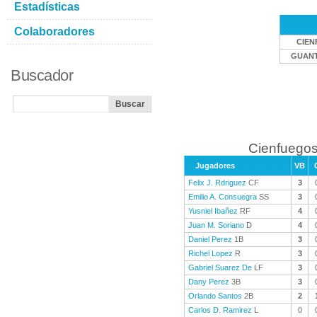
Estadísticas
Colaboradores
CIEN
GUAN
Buscador
Cienfuegos
Jugadores
VB
Felix J. Rdriguez
CF
3
Emilio A. Consuegra
SS
3
Yusniel Ibañez
RF
4
Juan M. Soriano
D
4
Daniel Perez
1B
3
Richel Lopez
R
3
Gabriel Suarez De
LF
3
Dany Perez
3B
3
Orlando Santos
2B
2
Carlos D. Ramirez
L
0