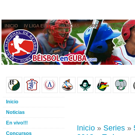
INICIO
IV LIGA ELITE
NOTICIAS
FOROS
PRONÓSTIC
Inicio
Noticias
En vivo!!!
Inicio
»
Series
»
Concursos