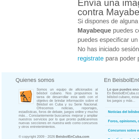
Envía una ima
contra Mayab
Si dispones de algun
Mayabeque
puedes co
puedes especificar un 
No has iniciado sesió
registrate
para poder 
Quienes somos
En BeisbolE
Somos un equipo de aficionados al
Lo que puedes enco
béisbol cubano. Nos propusimos la
En BeisbolEnCuba.co
tarea de desarrollar esta web con el
béisbol cubano, estad
objetivo de brindar información sobre el
los juegos y más...
Béisbol en Cuba y su Serie Nacional.
Ofrecemos noticias, reportajes,
estadísticas, foros de debate, juegos online y mucho
Noticias del béisb
más... Constantemente buscamos mejorar y ampliar
nuestros servicios por lo que pronto publicaremos
Foros, opiniones, 
nuevas secciones en nuestra web como concursos
y otros entretenimientos.
Concursos sobre e
© copyright 2009 - 2026
BeisbolEnCuba.com