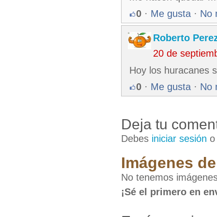
0
·
Me gusta
·
No 
Roberto Pere
20 de septiem
Hoy los huracanes se
0
·
Me gusta
·
No 
Deja tu coment
Debes
iniciar sesión
Imágenes de 
No tenemos imágenes 
¡Sé el primero en en