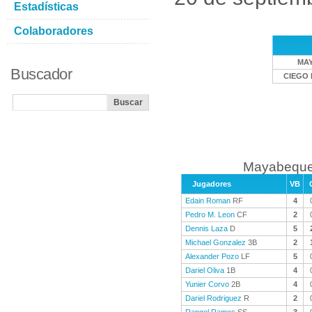
Estadísticas
Colaboradores
MA
Buscador
CIEGO 
Mayabeque 
Jugadores
VB
Edain Roman
RF
4
Pedro M. Leon
CF
2
Dennis Laza
D
5
Michael Gonzalez
3B
2
Alexander Pozo
LF
5
Dariel Oliva
1B
4
Yunier Corvo
2B
4
Dariel Rodriguez
R
2