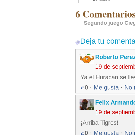
89
usuarios
6 Comentarios 
Segundo juego Cieg
Deja tu comenta
Roberto Pere
19 de septiem
Ya el Huracan se lle
0
·
Me gusta
·
No 
Felix Armando
19 de septiem
¡Arriba Tigres!
0
·
Me gusta
·
No 