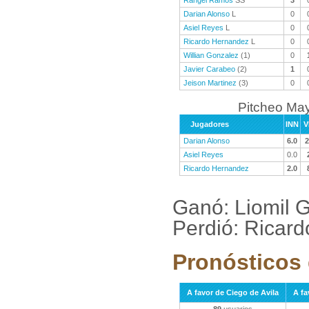
Rangel Ramos
SS
3
Darian Alonso
L
0
Asiel Reyes
L
0
Ricardo Hernandez
L
0
Willian Gonzalez
(1)
0
Javier Carabeo
(2)
1
Jeison Martinez
(3)
0
Pitcheo Ma
Jugadores
INN
V
Darian Alonso
6.0
2
Asiel Reyes
0.0
Ricardo Hernandez
2.0
Ganó: Liomil G
Perdió: Ricar
Pronósticos 
A favor de Ciego de Avila
A f