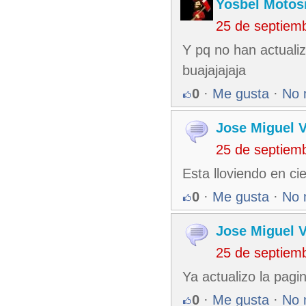
Yosbel Motos
25 de septiem
Y pq no han actuali
buajajajaja
0
·
Me gusta
·
No 
Jose Miguel 
25 de septiem
Esta lloviendo en ci
0
·
Me gusta
·
No 
Jose Miguel 
25 de septiem
Ya actualizo la pagi
0
·
Me gusta
·
No 