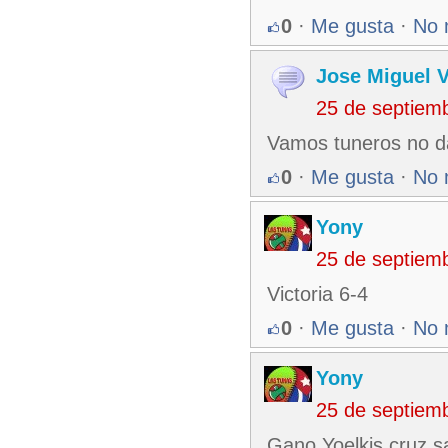
0
·
Me gusta
·
No 
Jose Miguel 
25 de septiem
Vamos tuneros no d
0
·
Me gusta
·
No 
Yony
25 de septiem
Victoria 6-4
0
·
Me gusta
·
No 
Yony
25 de septiem
Gano Yoelkis cruz s