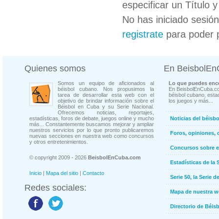
especificar un Título 
No has iniciado sesió
registrate
para poder 
Quienes somos
En BeisbolE
Somos un equipo de aficionados al
Lo que puedes enco
béisbol cubano. Nos propusimos la
En BeisbolEnCuba.co
tarea de desarrollar esta web con el
béisbol cubano, estad
objetivo de brindar información sobre el
los juegos y más...
Béisbol en Cuba y su Serie Nacional.
Ofrecemos noticias, reportajes,
estadísticas, foros de debate, juegos online y mucho
Noticias del béisb
más... Constantemente buscamos mejorar y ampliar
nuestros servicios por lo que pronto publicaremos
Foros, opiniones, 
nuevas secciones en nuestra web como concursos
y otros entretenimientos.
Concursos sobre e
© copyright 2009 - 2026
BeisbolEnCuba.com
Estadísticas de la 
Inicio
|
Mapa del sitio
|
Contacto
Serie 50, la Serie d
Redes sociales:
Mapa de nuestra 
Directorio de Béi