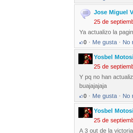
Jose Miguel 
25 de septiem
Ya actualizo la pagi
0
·
Me gusta
·
No 
Yosbel Motos
25 de septiem
Y pq no han actuali
buajajajaja
0
·
Me gusta
·
No 
Yosbel Motos
25 de septiem
A 3 out de la victor