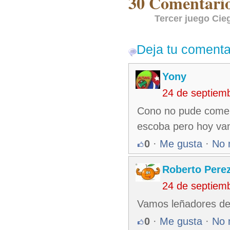
30 Comentarios
Tercer juego Cie
Deja tu comenta
Yony
24 de septiem
Cono no pude coment
escoba pero hoy vam
0
·
Me gusta
·
No 
Roberto Pere
24 de septiem
Vamos leñadores des
0
·
Me gusta
·
No 