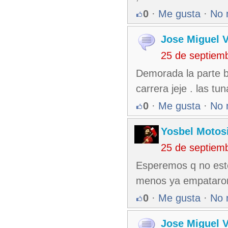
0
·
Me gusta
·
No 
Jose Miguel 
25 de septiem
Demorada la parte ba
carrera jeje . las 
0
·
Me gusta
·
No 
Yosbel Motos
25 de septiem
Esperemos q no esté
menos ya empataron
0
·
Me gusta
·
No 
Jose Miguel 