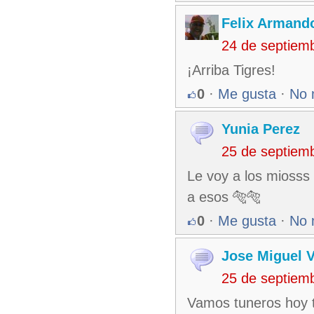
Felix Armando
24 de septiem
¡Arriba Tigres!
0
·
Me gusta
·
No 
Yunia Perez
25 de septiem
Le voy a los mioss
a esos 🐅🐅
0
·
Me gusta
·
No 
Jose Miguel 
25 de septiem
Vamos tuneros hoy 