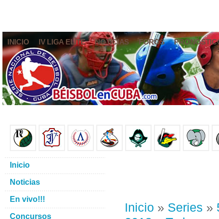
INICIO
IV LIGA ELITE
NOTICIAS
FOROS
PRONÓSTIC
Inicio
Noticias
En vivo!!!
Inicio
»
Series
»
Concursos