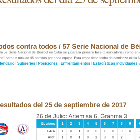
odos contra todos / 57 Serie Nacional de Bé
la 57 Serie Nacional de Béisbol en Cuba se jugará la primera fase (clasificatoria) como en
os” para un total de 45 partidos por cada equipo. Esta etapa tiene fecha de comienzo el dia 6
lendario
Subseries
Posiciones
Enfrentamientos
Estadísticas individuales
|
|
|
|
esultados del 25 de septiembre de 2017
26 de Julio: Artemisa 6, Granma 3
Equipos
1
2
3
4
5
6
7
8
9
GRA
1
0
1
0
0
1
0
0
0
ART
1
0
1
0
2
0
0
2