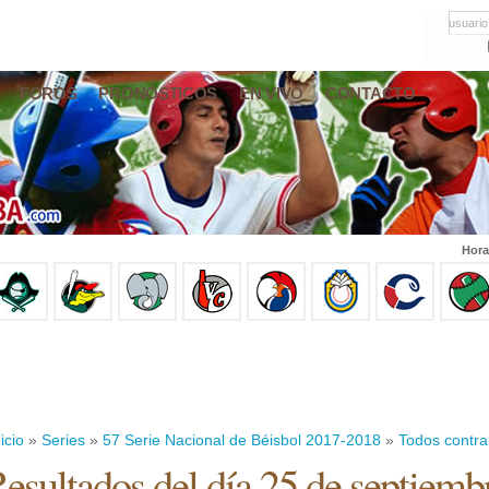
usuario
FOROS
PRONÓSTICOS
EN VIVO
CONTACTO
Hora
icio
»
Series
»
57 Serie Nacional de Béisbol 2017-2018
»
Todos contra
esultados del día 25 de septiemb