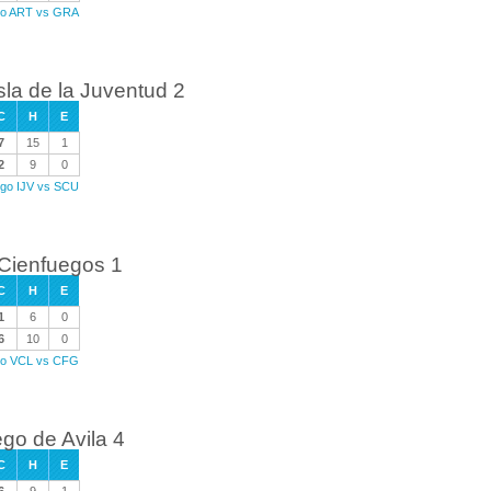
ego ART vs GRA
sla de la Juventud 2
C
H
E
7
15
1
2
9
0
uego IJV vs SCU
 Cienfuegos 1
C
H
E
1
6
0
6
10
0
ego VCL vs CFG
go de Avila 4
C
H
E