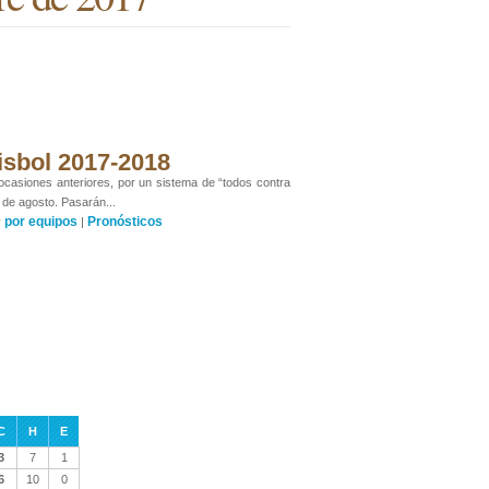
isbol 2017-2018
 ocasiones anteriores, por un sistema de “todos contra
 de agosto. Pasarán...
por equipos
Pronósticos
y
|
C
H
E
3
7
1
6
10
0