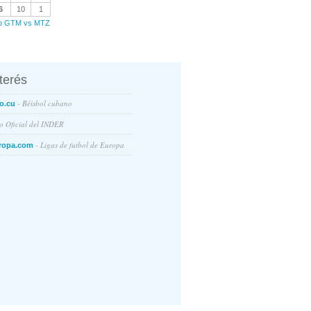
6
10
1
ego GTM vs MTZ
nterés
- Béisbol cubano
o.cu
io Oficial del INDER
- Ligas de futbol de Europa
ropa.com