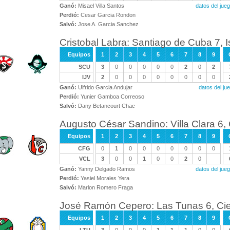
Ganó:
Misael Villa Santos
datos del ju
Perdió:
Cesar Garcia Rondon
Salvó:
Jose A. Garcia Sanchez
Cristobal Labra: Santiago de Cuba 7, I
Equipos
1
2
3
4
5
6
7
8
9
SCU
3
0
0
0
0
0
2
0
2
IJV
2
0
0
0
0
0
0
0
0
Ganó:
Ulfrido Garcia Andujar
datos del j
Perdió:
Yunier Gamboa Correoso
Salvó:
Dany Betancourt Chac
Augusto César Sandino: Villa Clara 6,
Equipos
1
2
3
4
5
6
7
8
9
CFG
0
1
0
0
0
0
0
0
0
VCL
3
0
0
1
0
0
2
0
Ganó:
Yanny Delgado Ramos
datos del ju
Perdió:
Yasiel Morales Yera
Salvó:
Marlon Romero Fraga
José Ramón Cepero: Las Tunas 6, Cie
Equipos
1
2
3
4
5
6
7
8
9