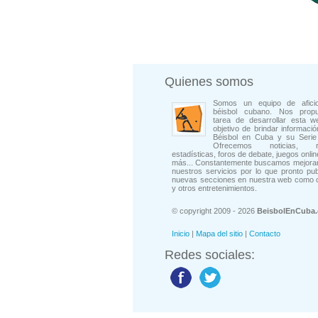
Quienes somos
Somos un equipo de afici
béisbol cubano. Nos prop
tarea de desarrollar esta w
objetivo de brindar informació
Béisbol en Cuba y su Serie 
Ofrecemos noticias, rep
estadísticas, foros de debate, juegos onli
más... Constantemente buscamos mejorar
nuestros servicios por lo que pronto pu
nuevas secciones en nuestra web como 
y otros entretenimientos.
© copyright 2009 - 2026
BeisbolEnCuba
Inicio
|
Mapa del sitio
|
Contacto
Redes sociales: