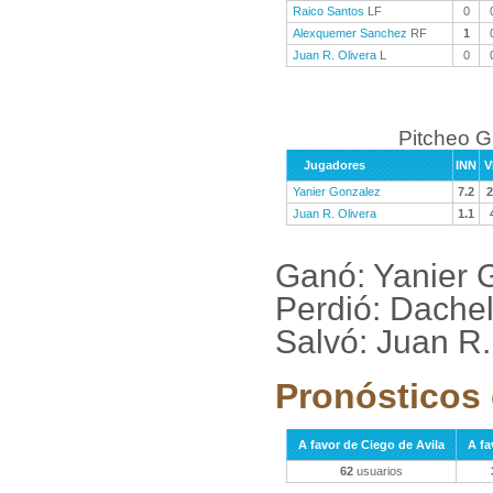
Raico Santos
LF
0
Alexquemer Sanchez
RF
1
Juan R. Olivera
L
0
Pitcheo 
Jugadores
INN
V
Yanier Gonzalez
7.2
2
Juan R. Olivera
1.1
Ganó: Yanier 
Perdió: Dache
Salvó: Juan R.
Pronósticos 
A favor de Ciego de Avila
A f
62
usuarios