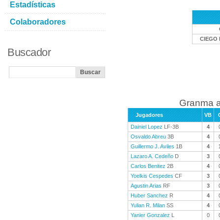
Estadísticas
Colaboradores
CIEGO 
Buscador
Granma a
Jugadores
VB
Dainiel Lopez
LF-3B
4
Osvaldo Abreu
3B
4
Guillermo J. Aviles
1B
4
Lazaro A. Cedeño
D
3
Carlos Benitez
2B
4
Yoelkis Cespedes
CF
3
Agustin Arias
RF
3
Huber Sanchez
R
4
Yulian R. Milan
SS
4
Yanier Gonzalez
L
0