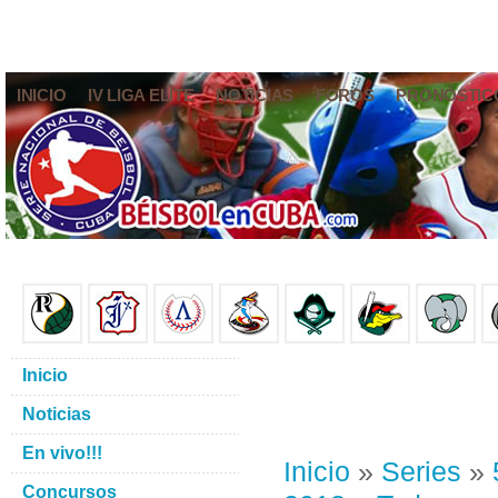
INICIO
IV LIGA ELITE
NOTICIAS
FOROS
PRONÓSTIC
Inicio
Noticias
En vivo!!!
Inicio
»
Series
»
Concursos