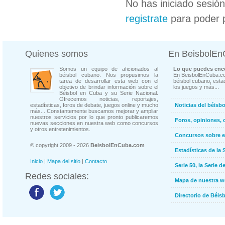
No has iniciado sesió
registrate
para poder 
Quienes somos
En BeisbolE
Somos un equipo de aficionados al
Lo que puedes enco
béisbol cubano. Nos propusimos la
En BeisbolEnCuba.co
tarea de desarrollar esta web con el
béisbol cubano, estad
objetivo de brindar información sobre el
los juegos y más...
Béisbol en Cuba y su Serie Nacional.
Ofrecemos noticias, reportajes,
estadísticas, foros de debate, juegos online y mucho
Noticias del béisb
más... Constantemente buscamos mejorar y ampliar
nuestros servicios por lo que pronto publicaremos
Foros, opiniones, 
nuevas secciones en nuestra web como concursos
y otros entretenimientos.
Concursos sobre e
© copyright 2009 - 2026
BeisbolEnCuba.com
Estadísticas de la 
Inicio
|
Mapa del sitio
|
Contacto
Serie 50, la Serie d
Redes sociales:
Mapa de nuestra 
Directorio de Béi