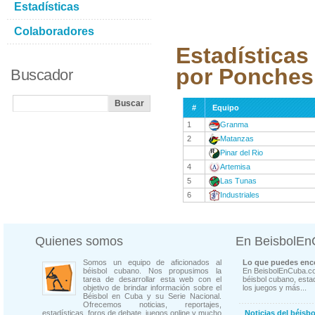
Estadísticas
Colaboradores
Estadísticas
por Ponches
Buscador
#
Equipo
1
Granma
2
Matanzas
Pinar del Rio
4
Artemisa
5
Las Tunas
6
Industriales
Quienes somos
En BeisbolE
Somos un equipo de aficionados al
Lo que puedes enco
béisbol cubano. Nos propusimos la
En BeisbolEnCuba.co
tarea de desarrollar esta web con el
béisbol cubano, estad
objetivo de brindar información sobre el
los juegos y más...
Béisbol en Cuba y su Serie Nacional.
Ofrecemos noticias, reportajes,
estadísticas, foros de debate, juegos online y mucho
Noticias del béisb