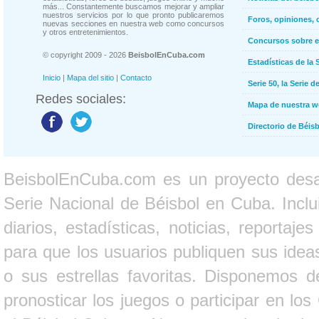
más... Constantemente buscamos mejorar y ampliar
nuestros servicios por lo que pronto publicaremos
Foros, opiniones, 
nuevas secciones en nuestra web como concursos
y otros entretenimientos.
Concursos sobre e
© copyright 2009 - 2026
BeisbolEnCuba.com
Estadísticas de la 
Inicio
|
Mapa del sitio
|
Contacto
Serie 50, la Serie d
Redes sociales:
Mapa de nuestra 
Directorio de Béi
BeisbolEnCuba.com es un proyecto desarr
Serie Nacional de Béisbol en Cuba. Inclui
diarios, estadísticas, noticias, report
para que los usuarios publiquen sus ideas
o sus estrellas favoritas. Disponemos d
pronosticar los juegos o participar en lo