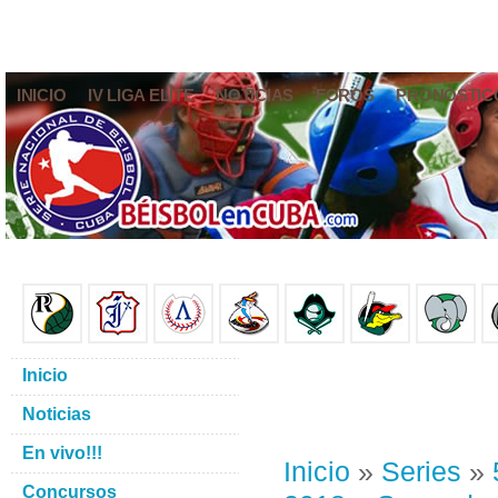
INICIO
IV LIGA ELITE
NOTICIAS
FOROS
PRONÓSTIC
Inicio
Noticias
En vivo!!!
Inicio
»
Series
»
Concursos