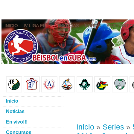
INICIO
IV LIGA ELITE
NOTICIAS
FOROS
PRONÓSTIC
Inicio
Noticias
En vivo!!!
Inicio
»
Series
»
Concursos