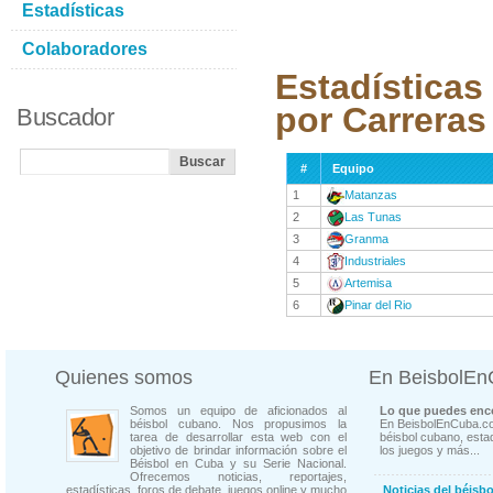
Estadísticas
Colaboradores
Estadísticas
por Carreras
Buscador
#
Equipo
1
Matanzas
2
Las Tunas
3
Granma
4
Industriales
5
Artemisa
6
Pinar del Rio
Quienes somos
En BeisbolE
Somos un equipo de aficionados al
Lo que puedes enco
béisbol cubano. Nos propusimos la
En BeisbolEnCuba.co
tarea de desarrollar esta web con el
béisbol cubano, estad
objetivo de brindar información sobre el
los juegos y más...
Béisbol en Cuba y su Serie Nacional.
Ofrecemos noticias, reportajes,
estadísticas, foros de debate, juegos online y mucho
Noticias del béisb