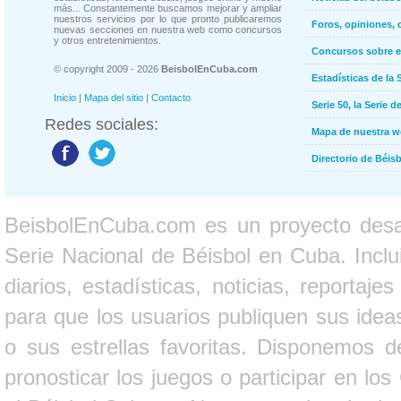
más... Constantemente buscamos mejorar y ampliar
nuestros servicios por lo que pronto publicaremos
Foros, opiniones, 
nuevas secciones en nuestra web como concursos
y otros entretenimientos.
Concursos sobre e
© copyright 2009 - 2026
BeisbolEnCuba.com
Estadísticas de la 
Inicio
|
Mapa del sitio
|
Contacto
Serie 50, la Serie d
Redes sociales:
Mapa de nuestra 
Directorio de Béi
BeisbolEnCuba.com es un proyecto desarr
Serie Nacional de Béisbol en Cuba. Inclui
diarios, estadísticas, noticias, report
para que los usuarios publiquen sus ideas
o sus estrellas favoritas. Disponemos d
pronosticar los juegos o participar en lo