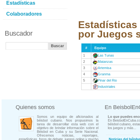
Estadísticas
Colaboradores
Estadísticas
por Juegos 
Buscador
#
Equipo
1
Las Tunas
2
Matanzas
3
Artemisa
4
Granma
5
Pinar del Rio
Industriales
Quienes somos
En BeisbolE
Somos un equipo de aficionados al
Lo que puedes enco
béisbol cubano. Nos propusimos la
En BeisbolEnCuba.co
tarea de desarrollar esta web con el
béisbol cubano, estad
objetivo de brindar información sobre el
los juegos y más...
Béisbol en Cuba y su Serie Nacional.
Ofrecemos noticias, reportajes,
estadísticas, foros de debate, juegos online y mucho
Noticias del béisb