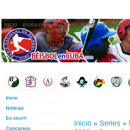
INICIO
IV LIGA ELITE
NOTICIAS
FOROS
PRONÓSTIC
Inicio
Noticias
En vivo!!!
Inicio
»
Series
»
Concursos