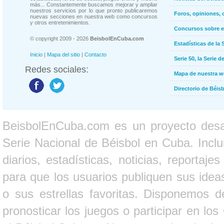
más... Constantemente buscamos mejorar y ampliar
nuestros servicios por lo que pronto publicaremos
Foros, opiniones, 
nuevas secciones en nuestra web como concursos
y otros entretenimientos.
Concursos sobre e
© copyright 2009 - 2026
BeisbolEnCuba.com
Estadísticas de la 
Inicio
|
Mapa del sitio
|
Contacto
Serie 50, la Serie d
Redes sociales:
Mapa de nuestra 
Directorio de Béi
BeisbolEnCuba.com es un proyecto desarr
Serie Nacional de Béisbol en Cuba. Inclui
diarios, estadísticas, noticias, report
para que los usuarios publiquen sus ideas
o sus estrellas favoritas. Disponemos d
pronosticar los juegos o participar en lo