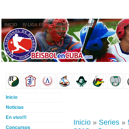
INICIO
IV LIGA ELITE
NOTICIAS
FOROS
PRONÓSTIC
Inicio
Noticias
En vivo!!!
Inicio
»
Series
»
Concursos