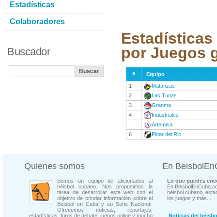
Estadísticas
Colaboradores
Estadísticas
por Juegos 
Buscador
#
Equipo
1
Matanzas
2
Las Tunas
3
Granma
4
Industriales
Artemisa
6
Pinar del Rio
Quienes somos
En BeisbolE
Somos un equipo de aficionados al
Lo que puedes enco
béisbol cubano. Nos propusimos la
En BeisbolEnCuba.co
tarea de desarrollar esta web con el
béisbol cubano, estad
objetivo de brindar información sobre el
los juegos y más...
Béisbol en Cuba y su Serie Nacional.
Ofrecemos noticias, reportajes,
estadísticas, foros de debate, juegos online y mucho
Noticias del béisb