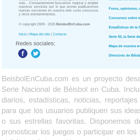
más... Constantemente buscamos mejorar y ampliar
nuestros servicios por lo que pronto publicaremos
Foros, opiniones, 
nuevas secciones en nuestra web como concursos
y otros entretenimientos.
Concursos sobre e
© copyright 2009 - 2026
BeisbolEnCuba.com
Estadísticas de la 
Inicio
|
Mapa del sitio
|
Contacto
Serie 50, la Serie d
Redes sociales:
Mapa de nuestra 
Directorio de Béi
BeisbolEnCuba.com es un proyecto desarr
Serie Nacional de Béisbol en Cuba. Inclui
diarios, estadísticas, noticias, report
para que los usuarios publiquen sus ideas
o sus estrellas favoritas. Disponemos d
pronosticar los juegos o participar en lo