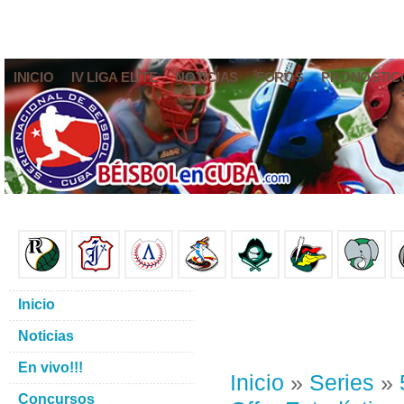
INICIO
IV LIGA ELITE
NOTICIAS
FOROS
PRONÓSTIC
Inicio
Noticias
En vivo!!!
Inicio
»
Series
»
Concursos