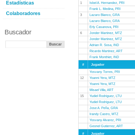
Estadísticas
1
Isbel A. Hernandez
,
PRI
Frank L. Medina
,
PRI
Colaboradores
3
Lazaro Blanco
,
GRA
Lazaro Blanco
,
GRA
Erly Casanova
,
PRI
Buscador
6
Jonder Martinez
,
MTZ
Jonder Martinez
,
MTZ
Adrian R. Sosa
,
IND
Ricardo Martinez
,
ART
Frank Monthiet
,
IND
#
Jugador
Yosvany Torres
,
PRI
12
Yoanni Yera
,
MTZ
Yoanni Yera
,
MTZ
Misael Villa
,
ART
15
Yudiel Rodriguez
,
LTU
Yudiel Rodriguez
,
LTU
Jose A. Peña
,
GRA
Irandy Castro
,
MTZ
Yosvany Alvarez
,
PRI
Geonel Gutierrez
,
ART
#
Jugador