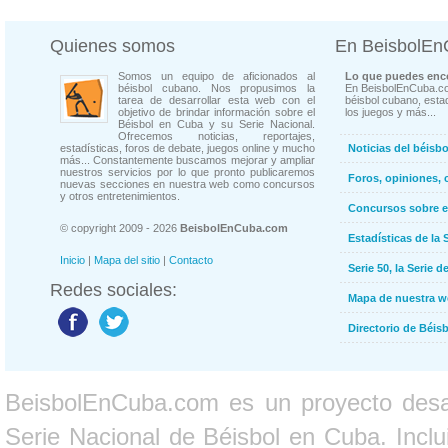
Quienes somos
En BeisbolE
Somos un equipo de aficionados al
Lo que puedes enco
béisbol cubano. Nos propusimos la
En BeisbolEnCuba.co
tarea de desarrollar esta web con el
béisbol cubano, estad
objetivo de brindar información sobre el
los juegos y más...
Béisbol en Cuba y su Serie Nacional.
Ofrecemos noticias, reportajes,
estadísticas, foros de debate, juegos online y mucho
Noticias del béisb
más... Constantemente buscamos mejorar y ampliar
nuestros servicios por lo que pronto publicaremos
Foros, opiniones, 
nuevas secciones en nuestra web como concursos
y otros entretenimientos.
Concursos sobre e
© copyright 2009 - 2026
BeisbolEnCuba.com
Estadísticas de la 
Inicio
|
Mapa del sitio
|
Contacto
Serie 50, la Serie d
Redes sociales:
Mapa de nuestra 
Directorio de Béi
BeisbolEnCuba.com es un proyecto desarr
Serie Nacional de Béisbol en Cuba. Inclui