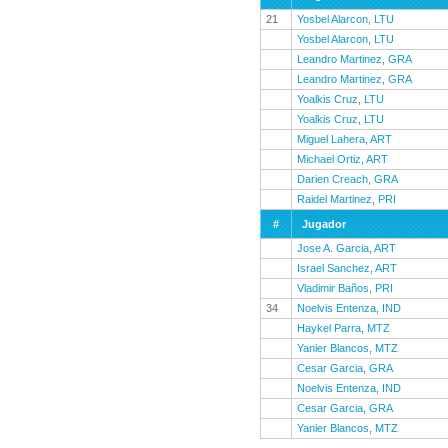
21
Yosbel Alarcon
,
LTU
Yosbel Alarcon
,
LTU
Leandro Martinez
,
GRA
Leandro Martinez
,
GRA
Yoalkis Cruz
,
LTU
Yoalkis Cruz
,
LTU
Miguel Lahera
,
ART
Michael Ortiz
,
ART
Darien Creach
,
GRA
Raidel Martinez
,
PRI
#
Jugador
Jose A. Garcia
,
ART
Israel Sanchez
,
ART
Vladimir Baños
,
PRI
34
Noelvis Entenza
,
IND
Haykel Parra
,
MTZ
Yanier Blancos
,
MTZ
Cesar Garcia
,
GRA
Noelvis Entenza
,
IND
Cesar Garcia
,
GRA
Yanier Blancos
,
MTZ